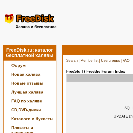
Халява и бесплатное
FreeDisk.ru: каталог
бесплатной халявы
Search
|
Memberlist
|
Usergroups
|
FAQ
Форум
FreeStuff / FreeBie Forum Index
Новая халява
Новые отзывы
Лучшая халява
FAQ по халяве
SQL E
CD,DVD-диски
UPDATE zhp
Каталоги и буклеты
Плакаты и
календари