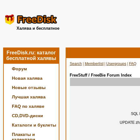
Халява и бесплатное
FreeDisk.ru: каталог
бесплатной халявы
Search
|
Memberlist
|
Usergroups
|
FAQ
Форум
FreeStuff / FreeBie Forum Index
Новая халява
Новые отзывы
Лучшая халява
FAQ по халяве
SQL E
CD,DVD-диски
UPDATE zhp
Каталоги и буклеты
Плакаты и
календари