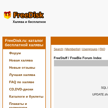
Халява и бесплатное
FreeDisk.ru: каталог
бесплатной халявы
Search
|
Memberlist
|
Usergroups
|
FAQ
Форум
FreeStuff / FreeBie Forum Index
Новая халява
Новые отзывы
Лучшая халява
FAQ по халяве
SQL E
CD,DVD-диски
UPDATE zhp
Каталоги и буклеты
Плакаты и
календари