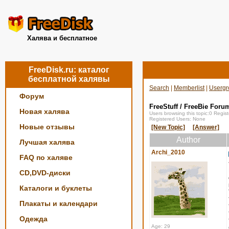
Халява и бесплатное
FreeDisk.ru: каталог
бесплатной халявы
Search
|
Memberlist
|
Usergr
Форум
FreeStuff / FreeBie Foru
Новая халява
Users browsing this topic:0 Regi
Registered Users: None
Новые отзывы
[New Topic]
[Answer]
Author
Лучшая халява
Archi_2010
FAQ по халяве
CD,DVD-диски
Каталоги и буклеты
Плакаты и календари
Одежда
Age: 29