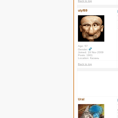
Back to top
utyf69
Age: 57
Gender:
Joined: 19 Nov 2009
Posts: 1901
Location: Казань
Back to top
Ural