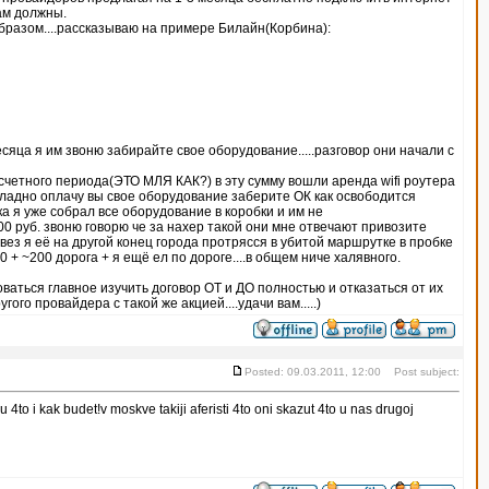
ам должны.
бразом....рассказываю на примере Билайн(Корбина):
сяца я им звоню забирайте свое оборудование.....разговор они начали с
асчетного периода(ЭТО МЛЯ КАК?) в эту сумму вошли аренда wifi роутера
орю ладно оплачу вы свое оборудование заберите ОК как освободится
ка я уже собрал все оборудование в коробки и им не
0 руб. звоню говорю че за нахер такой они мне отвечают привозите
вез я её на другой конец города протрясся в убитой маршрутке в пробке
00 + ~200 дорога + я ещё ел по дороге....в общем ниче халявного.
ваться главное изучить договор ОТ и ДО полностью и отказаться от их
го провайдера с такой же акцией....удачи вам.....)
Posted: 09.03.2011, 12:00 Post subject:
 4to i kak budet!v moskve takiji aferisti 4to oni skazut 4to u nas drugoj