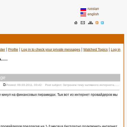
russian
english
|
|
|
|
ster
Profile
Log in to check your private messages
Watched Topics
Log in
.....
ge
Posted: 09.03.2011, 03:42 Post subject: Затронем тему халявного интернета......
ду кинул на финансовых пирамидах. Тык вот из интернет провайдеров мы
от провайдеров предлагая на 1-3 месяца бесплатно подключить интернет