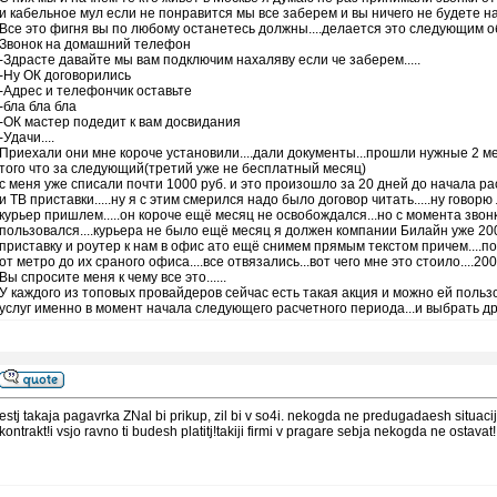
и кабельное мул если не понравится мы все заберем и вы ничего не будете н
Все это фигня вы по любому останетесь должны....делается это следующим о
Звонок на домашний телефон
-Здрасте давайте мы вам подключим нахаляву если че заберем.....
-Ну ОК договорились
-Адрес и телефончик оставьте
-бла бла бла
-ОК мастер подедит к вам досвидания
-Удачи....
Приехали они мне короче установили....дали документы...прошли нужные 2 ме
того что за следующий(третий уже не бесплатный месяц)
с меня уже списали почти 1000 руб. и это произошло за 20 дней до начала р
и ТВ приставки.....ну я с этим смерился надо было договор читать.....ну гов
курьер пришлем.....он короче ещё месяц не освобождался...но с момента звон
пользовался....курьера не было ещё месяц я должен компании Билайн уже 200
приставку и роутер к нам в офис ато ещё снимем прямым текстом причем....по
от метро до их сраного офиса....все отвязались...вот чего мне это стоило....20
Вы спросите меня к чему все это......
У каждого из топовых провайдеров сейчас есть такая акция и можно ей пользо
услуг именно в момент начала следующего расчетного периода...и выбрать друго
estj takaja pagavrka ZNal bi prikup, zil bi v so4i. nekogda ne predugadaesh situaciju
kontrakt!i vsjo ravno ti budesh platitj!takiji firmi v pragare sebja nekogda ne ostavat!