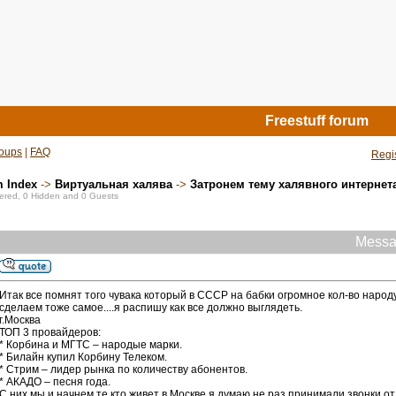
Freestuff forum
oups
|
FAQ
Regi
m Index
->
Виртуальная халява
->
Затронем тему халявного интернета.
stered, 0 Hidden and 0 Guests
Messa
Итак все помнят того чувака который в СССР на бабки огромное кол-во наро
сделаем тоже самое....я распишу как все должно выглядеть.
г.Москва
ТОП 3 провайдеров:
* Корбина и МГТС – народые марки.
* Билайн купил Корбину Телеком.
* Стрим – лидер рынка по количеству абонентов.
* АКАДО – песня года.
С них мы и начнем те кто живет в Москве я думаю не раз принимали звонки 