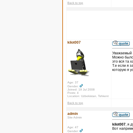
Back to top
kilot007
Уважаемый а
Можно было 
это вся та 
Т.е если я 
которую я у
Age: 37
Gender:
Joined: 19 Jul 2008
Posts: 4
Location: Uzbekistan, Tshkent
Back to top
admin
Site Admin
kilot007
, я 
Age: 47
Вот наприме
Gender: