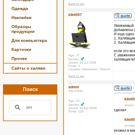
Back to top
Одежда
kilot007
Наклейки
Уважаемый а
Образцы
добавлены (
продукции
И еще одно 
1. Халявщик
Для компьютера
2. Халявщик
Карточки
если это во
С уважение
Age: 37
Прочее
халявщик ki
Gender:
Joined: 19 Jul 2008
Posts: 4
Сайты о халяве
Location: Uzbekistan, Tshkent
Back to top
admin
Поиск
Site Admin
kilot0
Age: 47
Gender:
можно 
Joined: 16 Apr 2008
сделал
Posts: 129
kilot0
почему
уезжал в ко