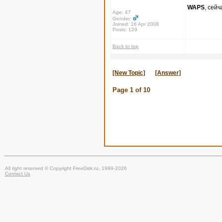
WAPS
, сей
Age: 47
Gender:
Joined: 16 Apr 2008
Posts: 129
Back to top
[New Topic]
[Answer]
Page
1
of
10
All right reserved © Copyright FreeDisk.ru, 1999-2026
Contact Us