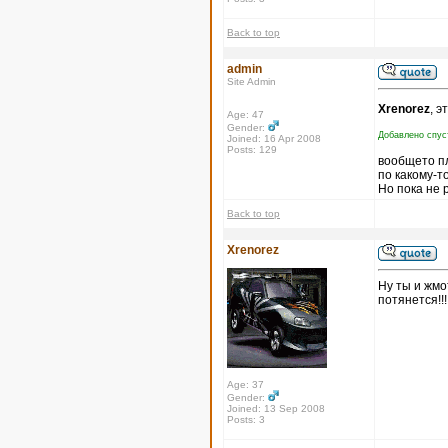
Back to top
admin
Site Admin
Xrenorez
, э
Age: 47
Gender:
Добавлено спуст
Joined: 16 Apr 2008
Posts: 129
вообщето пл
по какому-т
Но пока не 
Back to top
Xrenorez
Ну ты и жмо
потянется!!!
Age: 37
Gender:
Joined: 13 Sep 2008
Posts: 3