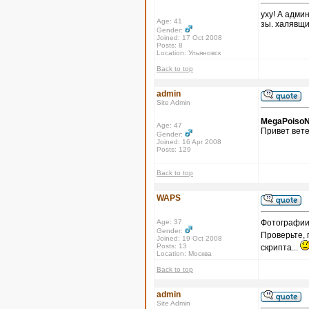
уху! А адми
Age: 41
зы. халявщик
Gender:
Joined: 17 Oct 2008
Posts: 8
Location: Ульяновск
Back to top
admin
Site Admin
MegaPoiso
Age: 47
Привет вет
Gender:
Joined: 16 Apr 2008
Posts: 129
Back to top
WAPS
Age: 37
Фотографии 
Gender:
Проверьте,
Joined: 19 Oct 2008
Posts: 13
скрипта...
Location: Москва
Back to top
admin
Site Admin