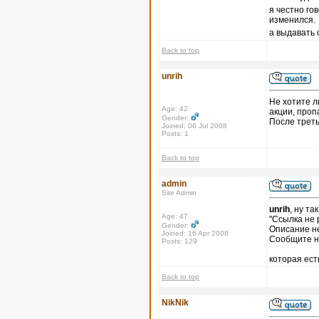
я честно го
изменился.
а выдавать 
Back to top
unrih
Не хотите л
Age: 42
акции, пропа
Gender:
После треть
Joined: 06 Jul 2008
Posts: 1
Back to top
admin
Site Admin
unrih
, ну т
Age: 47
"Ссылка не
Gender:
Описание н
Joined: 16 Apr 2008
Сообщите н
Posts: 129
которая ест
Back to top
NikNik