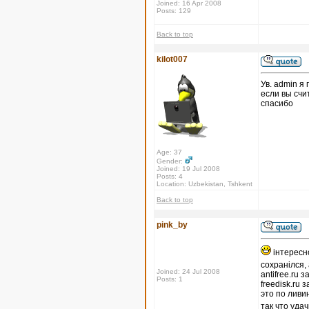
Joined: 16 Apr 2008
Posts: 129
Back to top
kilot007
Ув. admin я
если вы счит
спасибо
Age: 37
Gender:
Joined: 19 Jul 2008
Posts: 4
Location: Uzbekistan, Tshkent
Back to top
pink_by
інтересн
сохранілся,
Joined: 24 Jul 2008
antifree.ru 
Posts: 1
freedisk.ru
это по ливи
так что уда