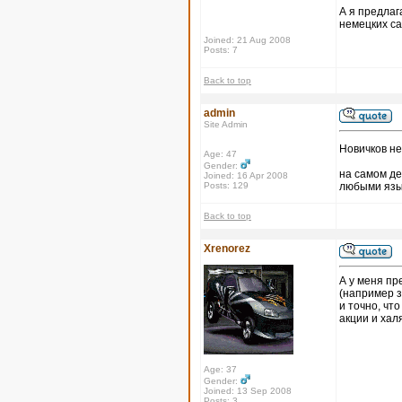
А я предлаг
немецких са
Joined: 21 Aug 2008
Posts: 7
Back to top
admin
Site Admin
Новичков не
Age: 47
Gender:
на самом д
Joined: 16 Apr 2008
Posts: 129
любыми яз
Back to top
Xrenorez
А у меня пр
(например з
и точно, чт
акции и ха
Age: 37
Gender:
Joined: 13 Sep 2008
Posts: 3