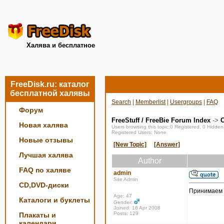
Халява и бесплатное
FreeDisk.ru: каталог
бесплатной халявы
Search
|
Memberlist
|
Usergroups
|
FAQ
Форум
FreeStuff / FreeBie Forum Index
->
О
Новая халява
Users browsing this topic:0 Registered, 0 Hidde
Registered Users: None
Новые отзывы
[New Topic]
[Answer]
Лучшая халява
Author
FAQ по халяве
admin
Site Admin
CD,DVD-диски
Принимаем 
Age: 47
Каталоги и буклеты
Gender:
Joined: 16 Apr 2008
Posts: 129
Плакаты и
календари