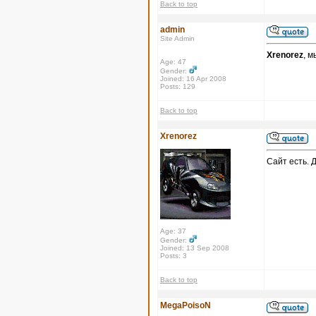
Back to top
admin
Site Admin
Xrenorez
, м
Age: 47
Gender:
Joined: 16 Apr 2008
Posts: 129
Back to top
Xrenorez
Сайт есть. 
Age: 37
Gender:
Joined: 13 Sep 2008
Posts: 3
Back to top
MegaPoisoN