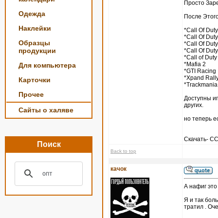
Просто Зар
Одежда
После Этого
Наклейки
*Call Of Duty
*Call Of Duty
Образцы
*Call Of Duty
продукции
*Call Of Duty
*Call of Duty
*Mafia 2
Для компьютера
*GTI Racing
*Xpand Rall
Карточки
*Trackmania
Прочее
Доступны игры
других.
Сайты о халяве
но теперь е
Скачать- 
Поиск
Back to top
качок
А нафиг это
Я и так боль
тратил . Оч