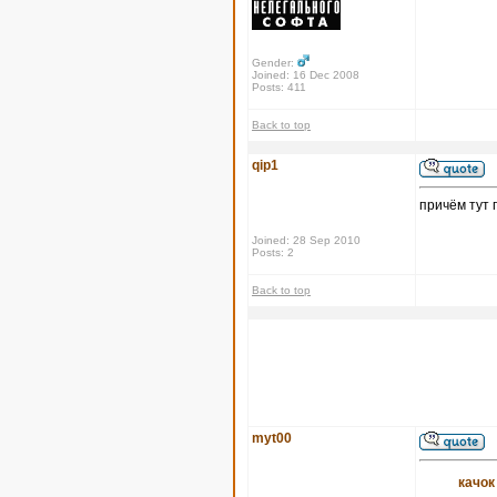
Gender:
Joined: 16 Dec 2008
Posts: 411
Back to top
qip1
причём тут 
Joined: 28 Sep 2010
Posts: 2
Back to top
myt00
качок