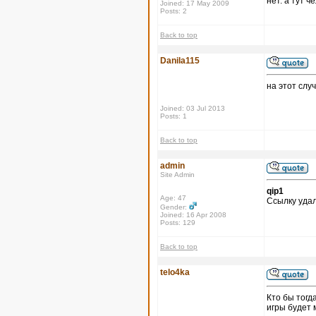
нет. а тут 
Joined: 17 May 2009
Posts: 2
Back to top
Danila115
на этот слу
Joined: 03 Jul 2013
Posts: 1
Back to top
admin
Site Admin
qip1
Age: 47
Ссылку удал
Gender:
Joined: 16 Apr 2008
Posts: 129
Back to top
telo4ka
Кто бы тогд
игры будет 