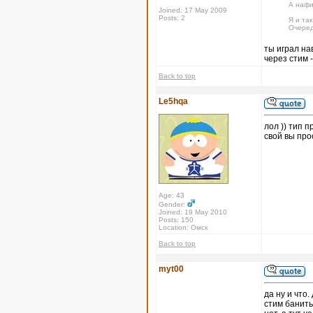
А нафи
Joined: 17 May 2009
Posts: 2
Я и так
Очеред
ты играл на
через стим -
Back to top
Le5hqa
лол )) тип п
свой вы про
Age: 43
Gender:
Joined: 19 May 2010
Posts: 150
Location: Омск
Back to top
myt00
да ну и что
стим банить