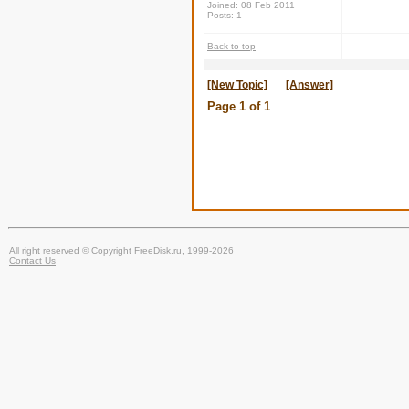
Joined: 08 Feb 2011
Posts: 1
Back to top
[New Topic]
[Answer]
Page
1
of
1
All right reserved © Copyright FreeDisk.ru, 1999-2026
Contact Us