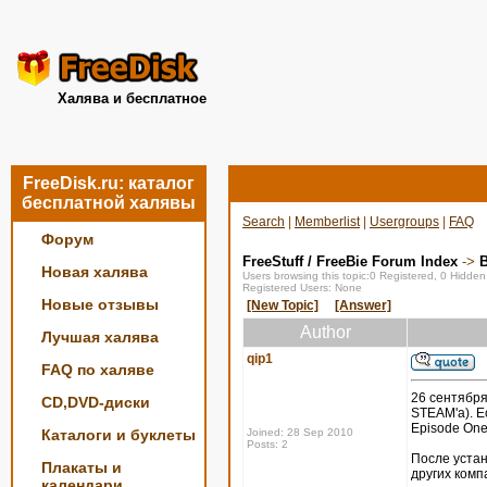
Халява и бесплатное
FreeDisk.ru: каталог
бесплатной халявы
Search
|
Memberlist
|
Usergroups
|
FAQ
Форум
FreeStuff / FreeBie Forum Index
->
Новая халява
Users browsing this topic:0 Registered, 0 Hidde
Registered Users: None
Новые отзывы
[New Topic]
[Answer]
Author
Лучшая халява
qip1
FAQ по халяве
26 сентября
CD,DVD-диски
STEAM'a). Ес
Episode One,
Каталоги и буклеты
Joined: 28 Sep 2010
Posts: 2
После устан
Плакаты и
других комп
календари