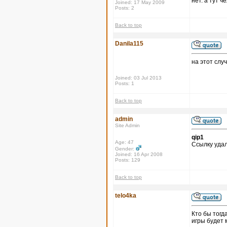
нет. а тут 
Joined: 17 May 2009
Posts: 2
Back to top
Danila115
на этот слу
Joined: 03 Jul 2013
Posts: 1
Back to top
admin
Site Admin
qip1
Age: 47
Ссылку удал
Gender:
Joined: 16 Apr 2008
Posts: 129
Back to top
telo4ka
Кто бы тогд
игры будет 