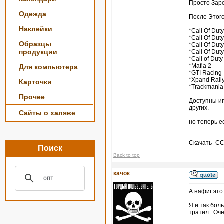
Просто Зар
Одежда
После Этого
Наклейки
*Call Of Duty
*Call Of Duty
Образцы
*Call Of Duty
продукции
*Call Of Duty
*Call of Duty
*Mafia 2
Для компьютера
*GTI Racing
*Xpand Rall
Карточки
*Trackmania
Прочее
Доступны игры
других.
Сайты о халяве
но теперь е
Скачать- 
Поиск
Back to top
качок
А нафиг это
Я и так боль
тратил . Оч