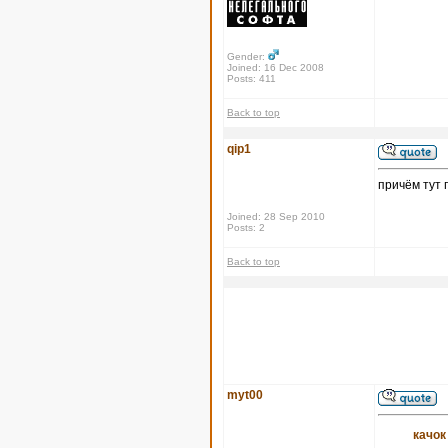
Gender:
Joined: 16 Dec 2008
Posts: 411
Back to top
qip1
причём тут 
Joined: 28 Sep 2010
Posts: 2
Back to top
myt00
качок