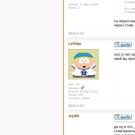
А нафи
Joined: 17 May 2009
Posts: 2
Я и так
Очеред
ты играл на
через стим -
Back to top
Le5hqa
лол )) тип п
свой вы про
Age: 43
Gender:
Joined: 19 May 2010
Posts: 150
Location: Омск
Back to top
myt00
да ну и что
стим банить