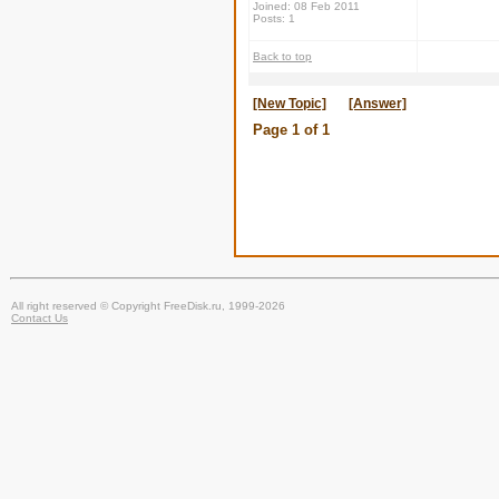
Joined: 08 Feb 2011
Posts: 1
Back to top
[New Topic]
[Answer]
Page
1
of
1
All right reserved © Copyright FreeDisk.ru, 1999-2026
Contact Us