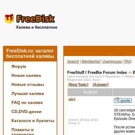
Халява и бесплатное
FreeDisk.ru: каталог
бесплатной халявы
Search
|
Memberlist
|
Usergroups
|
FAQ
Форум
FreeStuff / FreeBie Forum Index
->
Новая халява
Users browsing this topic:0 Registered, 0 Hidde
Registered Users: None
Новые отзывы
[New Topic]
[Answer]
Author
Лучшая халява
qip1
FAQ по халяве
26 сентября
CD,DVD-диски
STEAM'a). Ес
Episode One,
Каталоги и буклеты
Joined: 28 Sep 2010
Posts: 2
После устан
Плакаты и
других комп
календари