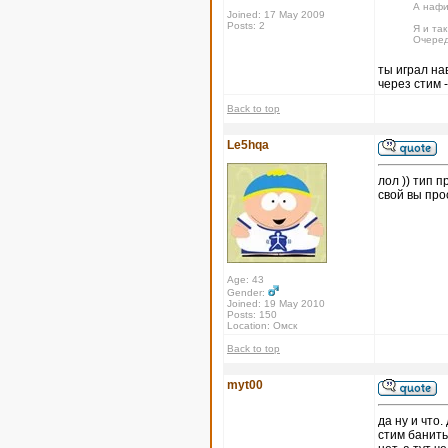
А нафи
Joined: 17 May 2009
Posts: 2
Я и так
Очеред
ты играл на
через стим -
Back to top
Le5hqa
лол )) тип п
свой вы про
Age: 43
Gender:
Joined: 19 May 2010
Posts: 150
Location: Омск
Back to top
myt00
да ну и что
стим банить