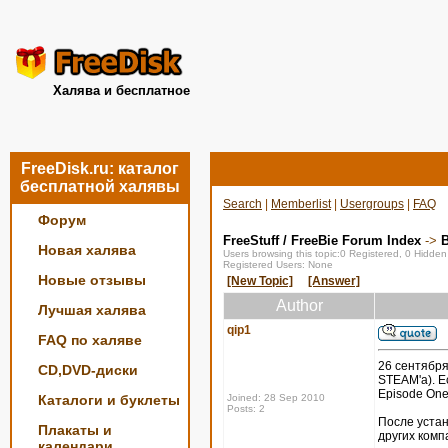
Халява и бесплатное
FreeDisk.ru: каталог
бесплатной халявы
Search
|
Memberlist
|
Usergroups
|
FAQ
Форум
FreeStuff / FreeBie Forum Index
->
Новая халява
Users browsing this topic:0 Registered, 0 Hidde
Registered Users: None
Новые отзывы
[New Topic]
[Answer]
Author
Лучшая халява
qip1
FAQ по халяве
26 сентября
CD,DVD-диски
STEAM'a). Ес
Episode One,
Каталоги и буклеты
Joined: 28 Sep 2010
Posts: 2
После устан
Плакаты и
других комп
календари