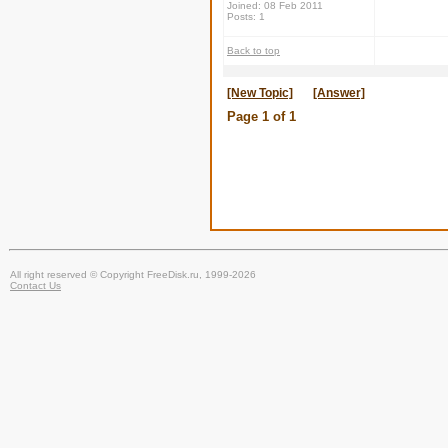
Joined: 08 Feb 2011
Posts: 1
Back to top
[New Topic]
[Answer]
Page
1
of
1
All right reserved © Copyright FreeDisk.ru, 1999-2026
Contact Us