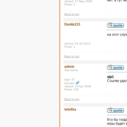
нет. а тут 
Joined: 17 May 2009
Posts: 2
Back to top
Danila115
на этот слу
Joined: 03 Jul 2013
Posts: 1
Back to top
admin
Site Admin
qip1
Age: 47
Ссылку удал
Gender:
Joined: 16 Apr 2008
Posts: 129
Back to top
telo4ka
Кто бы тогд
игры будет 