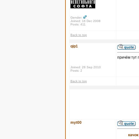
Gender:
Joined: 16 Dec 2008
Posts: 411
Back to top
qip1
причём тут 
Joined: 28 Sep 2010
Posts: 2
Back to top
myt00
качок