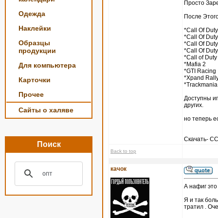
Просто Зар
Одежда
После Этого
Наклейки
*Call Of Duty
*Call Of Duty
Образцы
*Call Of Duty
продукции
*Call Of Duty
*Call of Duty
*Mafia 2
Для компьютера
*GTI Racing
*Xpand Rall
Карточки
*Trackmania
Прочее
Доступны игры
других.
Сайты о халяве
но теперь е
Скачать- 
Поиск
Back to top
качок
А нафиг это
Я и так боль
тратил . Оч