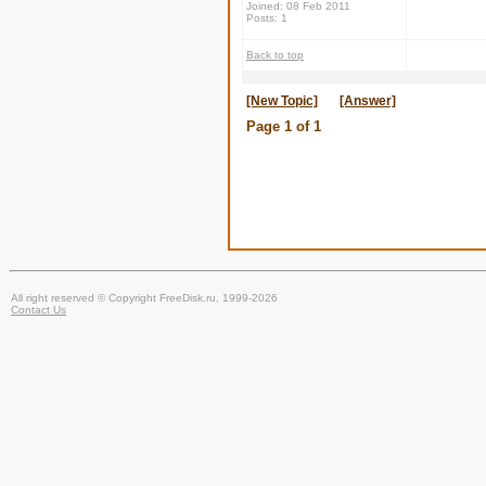
Joined: 08 Feb 2011
Posts: 1
Back to top
[New Topic]
[Answer]
Page
1
of
1
All right reserved © Copyright FreeDisk.ru, 1999-2026
Contact Us