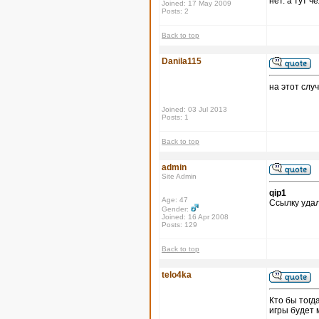
нет. а тут 
Joined: 17 May 2009
Posts: 2
Back to top
Danila115
на этот слу
Joined: 03 Jul 2013
Posts: 1
Back to top
admin
Site Admin
qip1
Age: 47
Ссылку удал
Gender:
Joined: 16 Apr 2008
Posts: 129
Back to top
telo4ka
Кто бы тогд
игры будет 