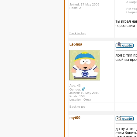
А нафи
Joined: 17 May 2009
Posts: 2
Я и так
Очеред
ты играл на
через стим -
Back to top
Le5hqa
лол )) тип п
свой вы про
Age: 43
Gender:
Joined: 19 May 2010
Posts: 150
Location: Омск
Back to top
myt00
да ну и что
стим банить