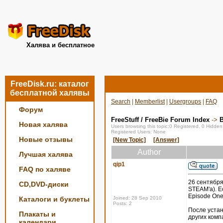
Халява и бесплатное
FreeDisk.ru: каталог
бесплатной халявы
Search
|
Memberlist
|
Usergroups
|
FAQ
Форум
FreeStuff / FreeBie Forum Index
->
Новая халява
Users browsing this topic:0 Registered, 0 Hidde
Registered Users: None
Новые отзывы
[New Topic]
[Answer]
Author
Лучшая халява
qip1
FAQ по халяве
26 сентября
CD,DVD-диски
STEAM'a). Ес
Episode One,
Каталоги и буклеты
Joined: 28 Sep 2010
Posts: 2
После устан
Плакаты и
других комп
календари