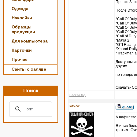
Просто Зар
Одежда
После Этого
Наклейки
*Call Of Duty
*Call Of Duty
Образцы
*Call Of Duty
продукции
*Call Of Duty
*Call of Duty
*Mafia 2
Для компьютера
*GTI Racing
*Xpand Rall
Карточки
*Trackmania
Прочее
Доступны игры
других.
Сайты о халяве
но теперь е
Скачать- 
Поиск
Back to top
качок
А нафиг это
Я и так боль
тратил . Оч