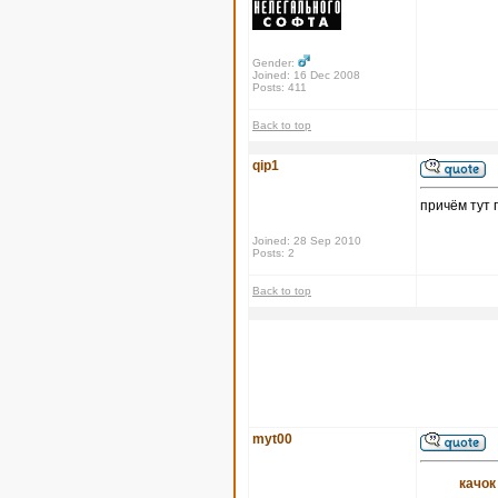
Gender:
Joined: 16 Dec 2008
Posts: 411
Back to top
qip1
причём тут 
Joined: 28 Sep 2010
Posts: 2
Back to top
myt00
качок