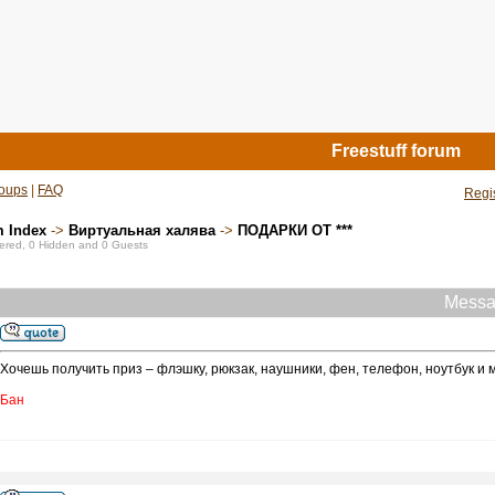
Freestuff forum
oups
|
FAQ
Regi
m Index
->
Виртуальная халява
->
ПОДАРКИ ОТ ***
stered, 0 Hidden and 0 Guests
Mess
Хочешь получить приз – флэшку, рюкзак, наушники, фен, телефон, ноутбук и
Бан