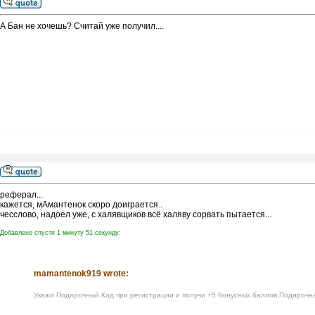
А Бан не хочешь? Считай уже получил....
реферал...
кажется, мАмантенок скоро доиграется..
чесслово, надоел уже, с халявщиков всё халяву сорвать пытается...
Добавлено спустя 1 минуту 51 секунду:
mamantenok919 wrote:
Укажи Подарочный Код при регистрации и получи +5 бонусных баллов.Подарочн