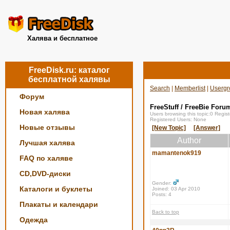
Халява и бесплатное
FreeDisk.ru: каталог
бесплатной халявы
Search
|
Memberlist
|
Usergr
Форум
FreeStuff / FreeBie Foru
Новая халява
Users browsing this topic:0 Regi
Registered Users: None
Новые отзывы
[New Topic]
[Answer]
Author
Лучшая халява
mamantenok919
FAQ по халяве
CD,DVD-диски
Gender:
Каталоги и буклеты
Joined: 03 Apr 2010
Posts: 4
Плакаты и календари
Back to top
Одежда