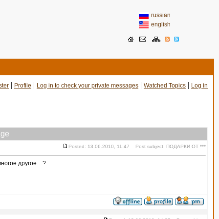
russian
english
|
|
|
|
ster
Profile
Log in to check your private messages
Watched Topics
Log in
age
Posted: 13.06.2010, 11:47 Post subject: ПОДАРКИ ОТ ***
 многое другое…?