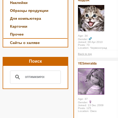
40pp3R
Наклейки
Образцы продукции
Для компьютера
Карточки
Прочее
Age: 34
Gender:
Сайты о халяве
Joined: 08 Apr 2010
Posts: 73
Location: Червоноград
Back to top
Поиск
YESmeralda
Age: 37
Gender:
Joined: 13 Dec 2009
Posts: 125
Location: Омск