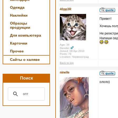
Одежда
40pp3R
Наклейки
Привет!
Образцы
Хочешь полу
продукции
Не регистри
Для компьютера
Напиши сюда
Карточки
Age: 34
Gender:
Прочее
Joined: 08 Apr 2010
Posts: 73
Location: Червоноград
Сайты о халяве
Back to top
ninelle
Поиск
ололо)