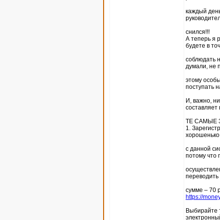
каждый день
руководител
снился!!!
А теперь я 
будете в то
соблюдать н
думали, не 
этому особы
поступать н
И, важно, н
составляет 
ТЕ САМЫЕ 
1. Зарегист
хорошенько
с данной си
потому что 
осуществлен
переводить п
сумме – 70 
https://mone
Выбирайте т
электронны