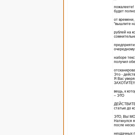
пожалеете! 
будет полно
от времени,
"вышлите на
рублей на к
сомнительн
предприятия
очередному
наборе текс
получил об
отсканирова
Это - дейс
Я Вас увер
ЗАХОТИТЕ!!
вещь, к кот
– ЭТО
ДЕЙСТВИТЕЛ
статью до к
ЭТО, ВЫ МО
Наткнулся я
после неско
неудачных 