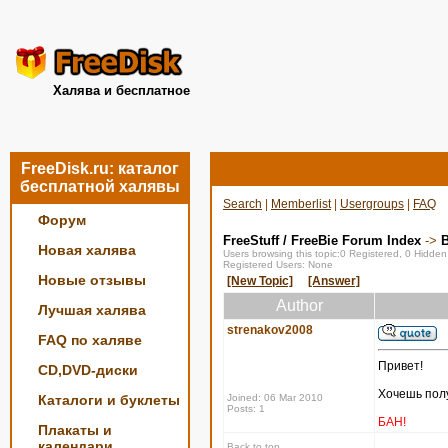
Халява и бесплатное
FreeDisk.ru: каталог
бесплатной халявы
Search
|
Memberlist
|
Usergroups
|
FAQ
Форум
FreeStuff / FreeBie Forum Index
->
Новая халява
Users browsing this topic:0 Registered, 0 Hidde
Registered Users: None
Новые отзывы
[New Topic]
[Answer]
Author
Лучшая халява
strenakov2008
FAQ по халяве
Привет!
CD,DVD-диски
Хочешь полу
Каталоги и буклеты
Joined: 06 Mar 2010
Posts: 1
БАН!
Плакаты и
календари
Back to top