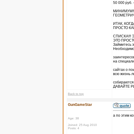
50 000 руб. 
МИНИМУМ!!!
ГЕОМЕТРИ
ИТАК, КОГ
ПРОСТО КА
СПИСКА!!! 
ЭТО ПРОСТО
Займитесь э
Необходим
заинтересо
на специал
сайтах о по
всю жизнь 
собираются
ДАВАЙТЕ Р
Back to top
GunGameStar
а по этим к
Age: 38
Joined: 25 Aug 2010
Posts: 4