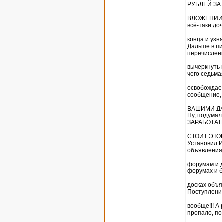
РУБЛЕЙ ЗА
ВЛОЖЕНИИ В
всё-таки до
конца и узн
Дальше в пи
перечислен
вычеркнуть 
чего седьма
освобождает
сообщение, 
ВАШИМИ ДАН
Ну, подума
ЗАРАБОТАТЬ
СТОИТ ЭТО
Установил И
объявления
форумам и д
форумах и 
досках объя
Поступлений
вообще!!! А
пропало, по