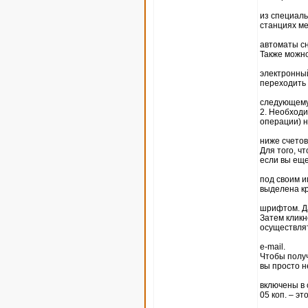
из специаль
станциях ме
автоматы сн
Также можн
электронный
переходить 
следующему
2. Необходи
операции) 
ниже счетов
Для того, ч
если вы ещ
под своим и
выделена к
шрифтом. Да
Затем кликн
осуществлят
e-mail.
Чтобы получ
вы просто н
включены в 
05 коп. – эт