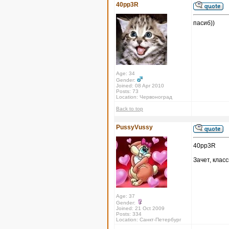
40pp3R
пасиб))
Age: 34
Gender:
Joined: 08 Apr 2010
Posts: 73
Location: Червоноград
Back to top
PussyVussy
40pp3R
Зачет, класс
Age: 37
Gender:
Joined: 21 Oct 2009
Posts: 334
Location: Санкт-Петербург