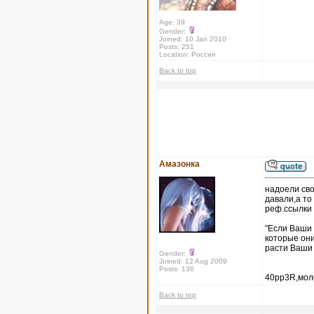
Age: 39
Gender:
Joined: 10 Jan 2010
Posts: 251
Location: Россия
Back to top
Амазонка
надоели сво
давали,а то
реф.ссылк
"Если Ваши 
которые они
расти Ваши 
Gender:
Joined: 12 Aug 2009
Posts: 136
40pp3R,моло
Back to top