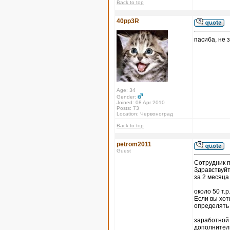
Back to top
40pp3R
пасиба, не 
Age: 34
Gender:
Joined: 08 Apr 2010
Posts: 73
Location: Червоноград
Back to top
petrom2011
Guest
Coтрудник п
Здравствуйт
за 2 месяц
около 50 т.
Если вы хот
определять
заработной 
дополнитель