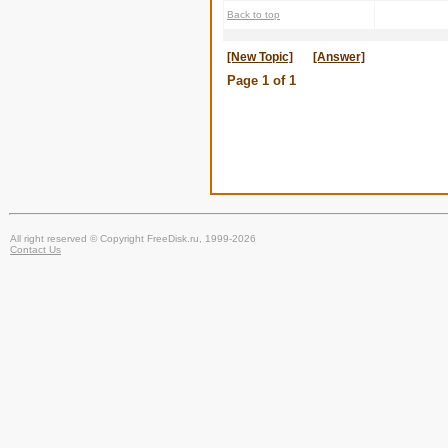
Back to top
[New Topic]
[Answer]
Page
1
of
1
All right reserved © Copyright FreeDisk.ru, 1999-2026
Contact Us