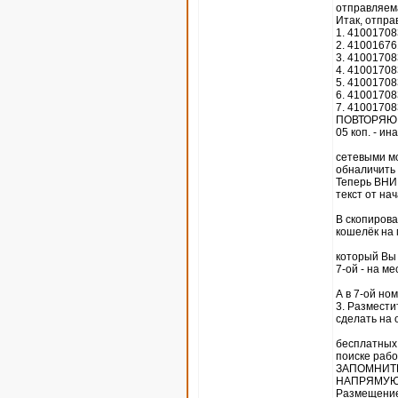
отправляема
Итак, отпра
1. 4100170
2. 4100167
3. 4100170
4. 4100170
5. 4100170
6. 4100170
7. 4100170
ПОВТОРЯЮ, 
05 коп. - ина
сетевыми мо
обналичить 
Теперь ВНИМ
текст от на
В скопиров
кошелёк на 
который Вы с
7-ой - на ме
А в 7-ой н
3. Размести
сделать на 
бесплатных 
поиске рабо
ЗАПОМНИТЕ,
НАПРЯМУЮ 
Размещение