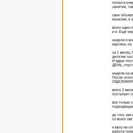
попал в оче
занятие, та
свое объявл
кошелек, я 
всего одно 
и я. Ещё че
недели я вс
картина, но
за 1 месяц 
десятки тыс
И вдруг пос
ДЕНЬ, спуст
недели на м
После этог
ОЩЕЛОМЛЯЮ
всего 2 мес
поступает п
все только 
подходящую
до того, ка
со всего све
я могу не о
работа тепе