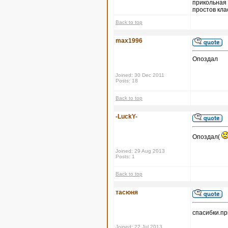
прикольная 
простов кла
Back to top
max1996
Опоздал
Joined: 30 Dec 2011
Posts: 18
Back to top
-LuckY-
Опоздал(
Joined: 29 Aug 2013
Posts: 1
Back to top
тасюня
спасибки.п
Joined: 22 Jul 2013