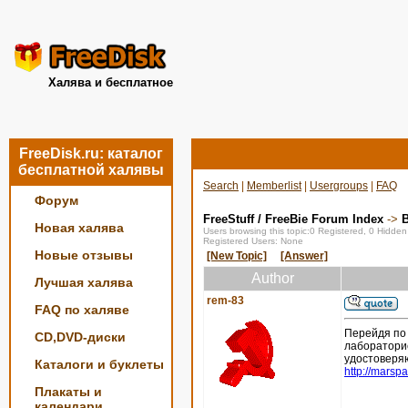
Халява и бесплатное
FreeDisk.ru: каталог
бесплатной халявы
Search
|
Memberlist
|
Usergroups
|
FAQ
Форум
FreeStuff / FreeBie Forum Index
->
Новая халява
Users browsing this topic:0 Registered, 0 Hidde
Registered Users: None
Новые отзывы
[New Topic]
[Answer]
Author
Лучшая халява
rem-83
FAQ по халяве
Перейдя по 
CD,DVD-диски
лабораторие
удостоверя
Каталоги и буклеты
http://marsp
Плакаты и
календари