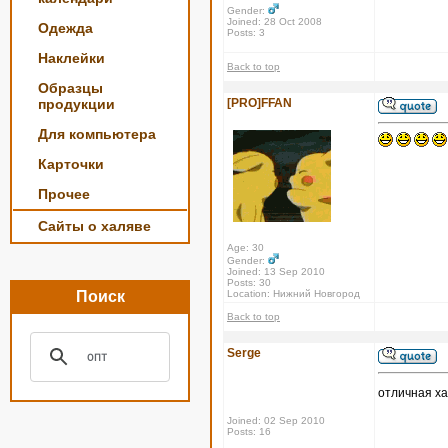
Gender:
Joined: 28 Oct 2008
Одежда
Posts: 3
Наклейки
Back to top
Образцы
продукции
[PRO]FFAN
Для компьютера
Карточки
Прочее
Сайты о халяве
Age: 30
Gender:
Joined: 13 Sep 2010
Posts: 30
Поиск
Location: Нижний Новгород
Back to top
Serge
отличная х
Joined: 02 Sep 2010
Posts: 16