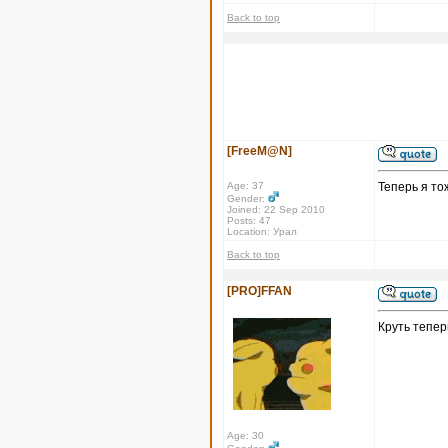
Back to top
[FreeM@N]
Age: 37
Теперь я то
Gender:
Joined: 22 Sep 2010
Posts: 47
Location: Урал
Back to top
[PRO]FFAN
Круть тепер
Age: 30