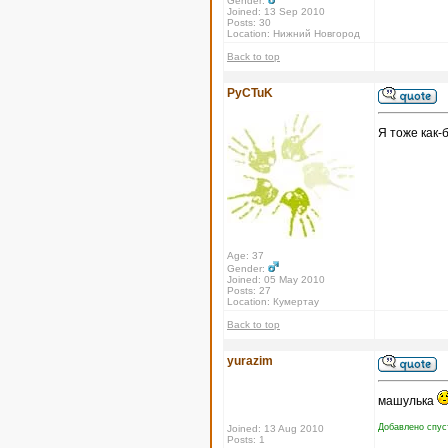
Gender:
Joined: 13 Sep 2010
Posts: 30
Location: Нижний Новгород
Back to top
PyCTuK
Я тоже как-
Age: 37
Gender:
Joined: 05 May 2010
Posts: 27
Location: Кумертау
Back to top
yurazim
машулька
Добавлено спуст
Joined: 13 Aug 2010
Posts: 1