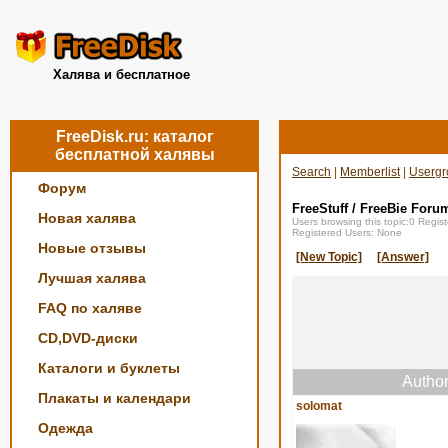
Халява и бесплатное
FreeDisk.ru: каталог
бесплатной халявы
Search
|
Memberlist
|
Usergr
Форум
FreeStuff / FreeBie Foru
Новая халява
Users browsing this topic:0 Regi
Registered Users: None
Новые отзывы
[New Topic]
[Answer]
Лучшая халява
FAQ по халяве
CD,DVD-диски
Каталоги и буклеты
Autho
Плакаты и календари
solomat
Одежда