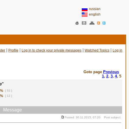
russian
english
|
|
|
|
ster
Profile
Log in to check your private messages
Watched Topics
Log in
Goto page
Previous
1
,
2
,
3
,
4
,
5
у"
1%
[ 52 ]
8%
[ 12 ]
Message
Posted: 30.11.2015, 07:20 Post subject: