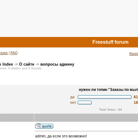
Freestuff forum
oups
|
FAQ
Regi
m Index
->
О сайте
->
вопросы админу
stered, 0 Hidden and 0 Guests
нужен ли топик-"Заказы по мыл
да
8
нет
1
Total Votes : 64
r
admin, да если это возможно!