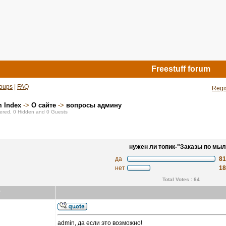
Freestuff forum
oups
|
FAQ
Regi
m Index
->
О сайте
->
вопросы админу
stered, 0 Hidden and 0 Guests
нужен ли топик-"Заказы по мыл
да
8
нет
1
Total Votes : 64
r
admin, да если это возможно!