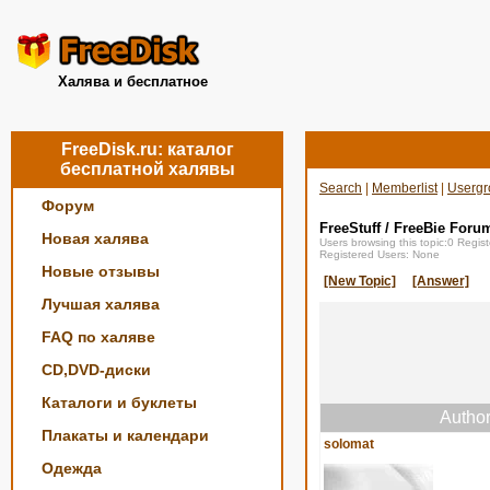
Халява и бесплатное
FreeDisk.ru: каталог
бесплатной халявы
Search
|
Memberlist
|
Usergr
Форум
FreeStuff / FreeBie Foru
Новая халява
Users browsing this topic:0 Regi
Registered Users: None
Новые отзывы
[New Topic]
[Answer]
Лучшая халява
FAQ по халяве
CD,DVD-диски
Каталоги и буклеты
Autho
Плакаты и календари
solomat
Одежда