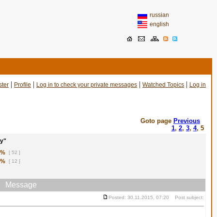
russian
english
|
|
|
|
ster
Profile
Log in to check your private messages
Watched Topics
Log in
Goto page
Previous
1
,
2
,
3
,
4
,
5
у"
1%
[ 52 ]
8%
[ 12 ]
Message
Posted: 30.11.2015, 07:20 Post subject: