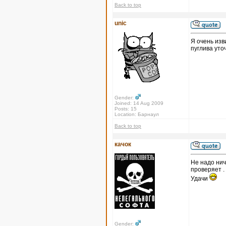
Back to top
unic
Я очень изв
пуглива уто
Gender:
Joined: 14 Aug 2009
Posts: 15
Location: Барнаул
Back to top
качок
Не надо нич
проверяет .
Удачи
Gender: