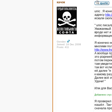
качок
unic . Я кон
адресу
http
искали скоп
" unic писал(
Уважаемый а
вроде нет и
информацие
Gender:
Я конечно н
Joined: 16 Dec 2008
многими пол
Posts: 411
http://www.fr
А вообще пр
это piajewel
потом перек
там увидете
так вот есл
её далее "я
к какому ра
Далее всё э
Удачи! "
Или для Вас
Добавлено спуст
Я проверил п
нашёл . Так
сначала про