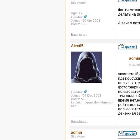
Site Admin
Фотки можно
Age: 47
делать на ф
Gender:
Joined: 16 Apr 2008
А зачем вет
Posts: 129
Back to top
Alex05
admin
А заче
уважаемый а
идёт,обсужд
пользовател
фотографии,
пользовател
Gender:
Joined: 04 Dec 2008
темпами сай
Posts: 52
время нет.е
Location: Урал,Челябинская
рейтингов с
обл.
пользовател
денежная з
Back to top
admin
Site Admin