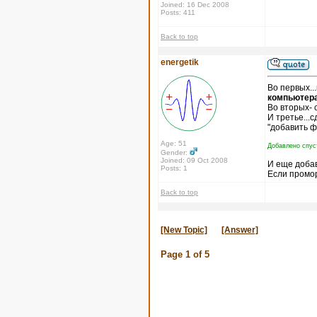
Joined: 16 Dec 2008
Posts: 411
Back to top
energetik
Во первых..
компьютера
Во вторых- 
И третье...
"добавить ф
Age: 51
Добавлено спус
Gender:
Joined: 09 Oct 2008
И еще доба
Posts: 1
Если промор
Back to top
[New Topic]
[Answer]
Page
1
of
5