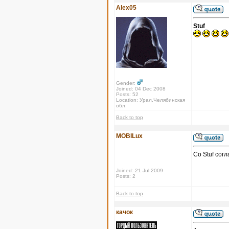
Alex05
Stuf
Gender:
Joined: 04 Dec 2008
Posts: 52
Location: Урал,Челябинская
обл.
Back to top
MOBILux
Со Stuf сог
Joined: 21 Jul 2009
Posts: 2
Back to top
качок