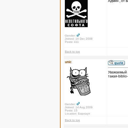
Админ , от в
Gender:
Joined: 16 Dec 2008
Posts: 411
Back to top
unic
Уважаемый а
такая-biblio
Gender:
Joined: 14 Aug 2009
Posts: 15
Location: Барнаул
Back to top