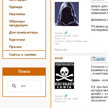
вопрос для
Одежда
топик-заказ
изменения я
Наклейки
Добавлено с
Образцы
продукции
P.S.можно д
последовал
Для компьютера
Gender:
Joined: 04 Dec 2008
Posts: 52
Карточки
Location: Урал,Челябинская
обл.
Прочее
Back to top
Сайты о халяве
качок
Согласен с 
развивать-у
Поиск
, и некотор
Админ , есл
P.S. про бе
которые мож
дизайн ) , 
Gender:
времени нет
Joined: 16 Dec 2008
бесплатно .
Posts: 411