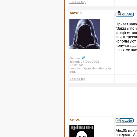
Back to top
Alex05
Привет качо
"Заказы по 
и ещё можно
заинтересов
используют 
получить до
словами за
Gender:
Joined: 04 Dec 2008
Posts: 52
Location: Урал,Челябинская
обл.
Back to top
качок
Alex05 прив
раздела . А