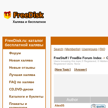
Халява и бесплатное
FreeDisk.ru: каталог
бесплатной халявы
Search
|
Memberlist
|
Usergroups
|
FAQ
Форум
FreeStuff / FreeBie Forum Index
->
О
Новая халява
Users browsing this topic:0 Registered, 0 Hidde
Registered Users: None
Новые отзывы
[New Topic]
[Answer]
Лучшая халява
FAQ по халяве
CD,DVD-диски
Каталоги и буклеты
Author
Плакаты и
Alex05
календари