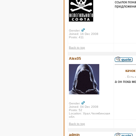
ссылок пона
предложения
Gender:
Joined: 16 Dec 2008
Posts: 411
Back to top
Alex05
качок
. Есть 
а он пока м
Gender:
Joined: 04 Dec 2008
Posts: 52
Location: Урал,Челябинская
обл.
Back to top
admin