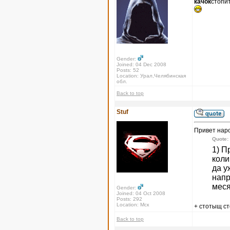
качок
стопи
Gender:
Joined: 04 Dec 2008
Posts: 52
Location: Урал,Челябинская
обл.
Back to top
Stuf
Привет нар
Quote:
1) П
коли
да у
напр
меся
Gender:
Joined: 04 Oct 2008
Posts: 292
Location: Мск
+ стотыщ с
Back to top