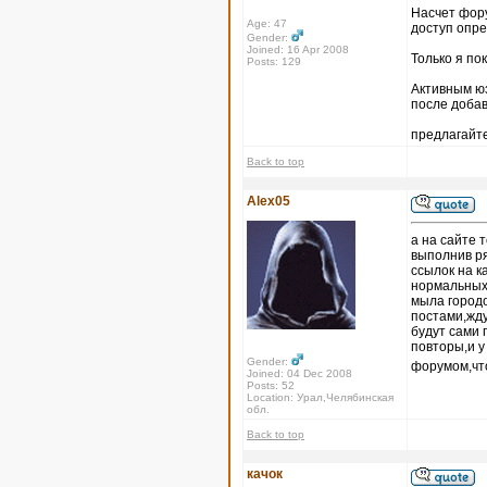
Насчет форум
Age: 47
доступ опр
Gender:
Joined: 16 Apr 2008
Только я по
Posts: 129
Активным юз
после доба
предлагайте
Back to top
Alex05
а на сайте 
выполнив ря
ссылок на к
нормальных 
мыла городо
постами,жду
будут сами 
повторы,и 
Gender:
форумом,что
Joined: 04 Dec 2008
Posts: 52
Location: Урал,Челябинская
обл.
Back to top
качок