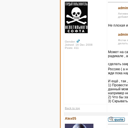
admin
Активн
добавл
Не плохая и
admin
Фотки 
Gender:
делать
Joined: 16 Dec 2008
Posts: 411
Может на са
радикале , 
сделать за
Россию ( а 
жди пока на
И ещё , так 
1) Провести
данный моме
например не
2) Что бы 
3) Скрывать
Back to top
Alex05