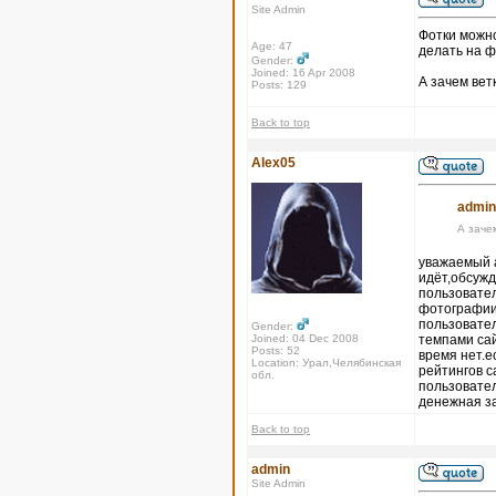
Site Admin
Фотки можно
Age: 47
делать на ф
Gender:
Joined: 16 Apr 2008
А зачем вет
Posts: 129
Back to top
Alex05
admin
А заче
уважаемый а
идёт,обсужд
пользовател
фотографии,
пользовател
Gender:
Joined: 04 Dec 2008
темпами сай
Posts: 52
время нет.е
Location: Урал,Челябинская
рейтингов с
обл.
пользовател
денежная з
Back to top
admin
Site Admin