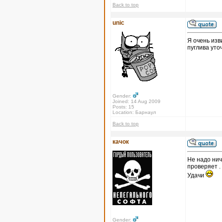
Back to top
unic
Я очень изв
пуглива уто
Gender:
Joined: 14 Aug 2009
Posts: 15
Location: Барнаул
Back to top
качок
Не надо нич
проверяет .
Удачи
Gender: