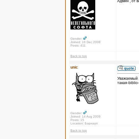
Админ , от в
Gender:
Joined: 16 Dec 2008
Posts: 411
Back to top
unic
Уважаемый а
такая-biblio
Gender:
Joined: 14 Aug 2009
Posts: 15
Location: Барнаул
Back to top