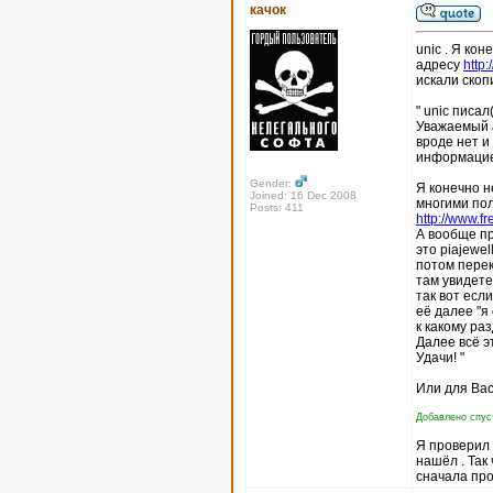
качок
unic . Я кон
адресу
http
искали скоп
" unic писал(
Уважаемый а
вроде нет и
информацие
Gender:
Я конечно н
Joined: 16 Dec 2008
многими пол
Posts: 411
http://www.fr
А вообще пр
это piajewel
потом перек
там увидете
так вот есл
её далее "я
к какому ра
Далее всё э
Удачи! "
Или для Вас
Добавлено спуст
Я проверил п
нашёл . Так
сначала про