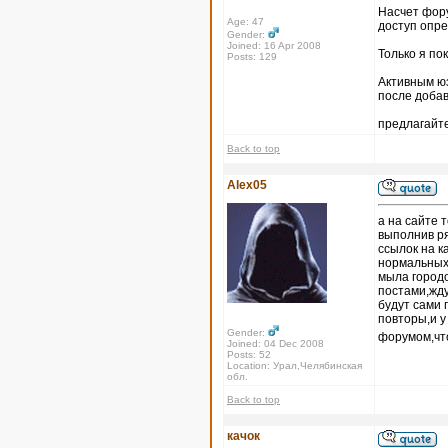
Насчет форум
Age: 47
доступ опр
Gender:
Joined: 16 Apr 2008
Только я по
Posts: 129
Активным юз
после доба
предлагайте
Back to top
Alex05
а на сайте 
выполнив ря
ссылок на к
нормальных 
мыла городо
постами,жду
будут сами 
повторы,и 
Gender:
форумом,что
Joined: 04 Dec 2008
Posts: 52
Location: Урал,Челябинская
обл.
Back to top
качок