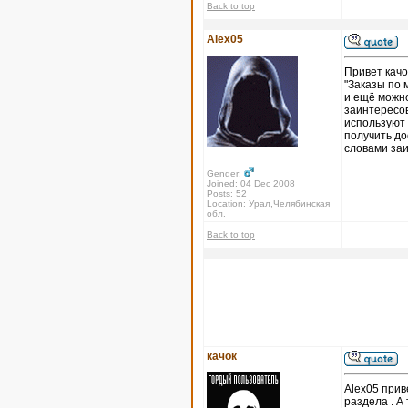
Back to top
Alex05
Привет качо
"Заказы по 
и ещё можно
заинтересов
используют 
получить до
словами за
Gender:
Joined: 04 Dec 2008
Posts: 52
Location: Урал,Челябинская
обл.
Back to top
качок
Alex05 прив
раздела . А