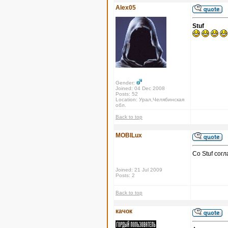
Alex05
Stuf
Gender:
Joined: 04 Dec 2008
Posts: 52
Location: Урал,Челябинская
обл.
Back to top
MOBILux
Со Stuf сог
Joined: 21 Jul 2009
Posts: 2
Back to top
качок