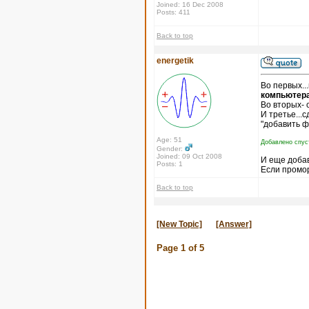
Joined: 16 Dec 2008
Posts: 411
Back to top
energetik
Во первых..
компьютера
Во вторых- 
И третье...
"добавить ф
Age: 51
Добавлено спус
Gender:
Joined: 09 Oct 2008
И еще доба
Posts: 1
Если промор
Back to top
[New Topic]
[Answer]
Page
1
of
5