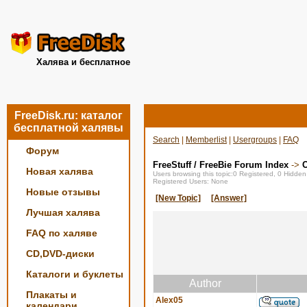
Халява и бесплатное
FreeDisk.ru: каталог
бесплатной халявы
Search
|
Memberlist
|
Usergroups
|
FAQ
Форум
FreeStuff / FreeBie Forum Index
->
О
Новая халява
Users browsing this topic:0 Registered, 0 Hidde
Registered Users: None
Новые отзывы
[New Topic]
[Answer]
Лучшая халява
FAQ по халяве
CD,DVD-диски
Каталоги и буклеты
Author
Плакаты и
Alex05
календари