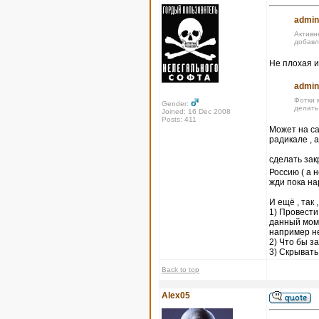
admin
Активн
добавл
Не плохая и
admin
Фотки 
Gender:
делать
Joined: 16 Dec 2008
Posts: 411
Может на са
радикале , 
сделать за
Россию ( а 
жди пока на
И ещё , так 
1) Провести
данный моме
например не
2) Что бы 
3) Скрывать
Back to top
Alex05