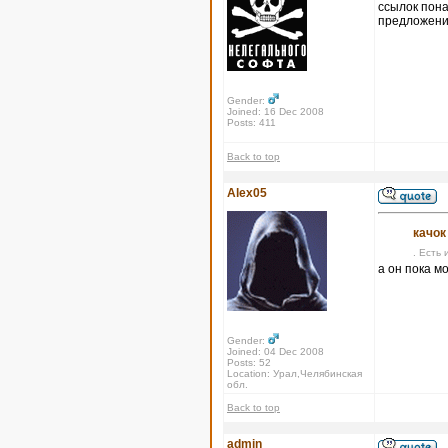
ссылок пона
предложения
Gender:
Joined: 16 Dec 2008
Posts: 411
Back to top
Alex05
качок
. Есть 
а он пока м
Gender:
Joined: 04 Dec 2008
Posts: 52
Location: Урал,Челябинская
обл.
Back to top
admin