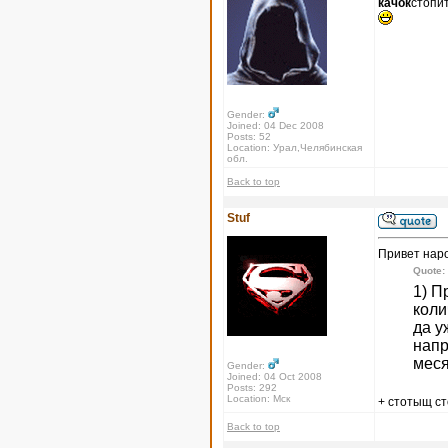
качок
стопи
Gender:
Joined: 04 Dec 2008
Posts: 52
Location: Урал,Челябинская
обл.
Back to top
Stuf
Привет нар
Quote:
1) П
коли
да у
напр
меся
Gender:
Joined: 04 Oct 2008
Posts: 292
Location: Мск
+ стотыщ с
Back to top