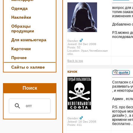
вопрос для
Одежда
топик-заказ
изменения я
Наклейки
Добавлено с
Образцы
продукции
P.S.можно д
последовал
Для компьютера
Gender:
Joined: 04 Dec 2008
Posts: 52
Карточки
Location: Урал,Челябинская
обл.
Прочее
Back to top
Сайты о халяве
качок
Согласен с 
развивать-у
Поиск
, и некотор
Админ , есл
P.S. про бе
которые мож
дизайн ) , 
Gender:
времени нет
Joined: 16 Dec 2008
бесплатно .
Posts: 411