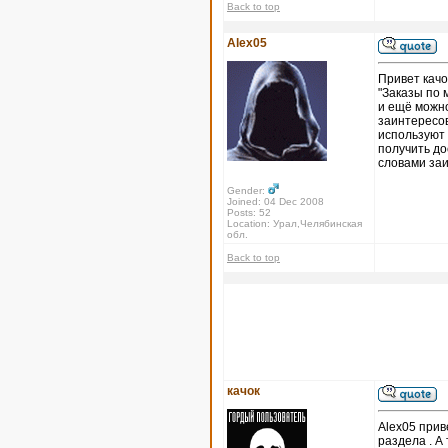
Back to top
Alex05
Привет качо
"Заказы по 
и ещё можно
заинтересов
используют 
получить до
словами за
Gender:
Joined: 04 Dec 2008
Posts: 52
Location: Урал,Челябинская
обл.
Back to top
качок
Alex05 прив
раздела . А