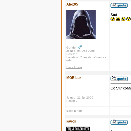
Alex05
Stuf
Gender:
Joined: 04 Dec 2008
Posts: 52
Location: Урал,Челябинская
обл.
Back to top
MOBILux
Со Stuf сог
Joined: 21 Jul 2009
Posts: 2
Back to top
качок