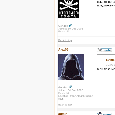
ссылок пона
предложения
Gender:
Joined: 16 Dec 2008
Posts: 411
Back to top
Alex05
качок
. Есть 
а он пока м
Gender:
Joined: 04 Dec 2008
Posts: 52
Location: Урал,Челябинская
обл.
Back to top
admin