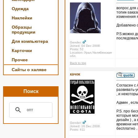
вопрос для
Одежда
топик-заказ
изменения я
Наклейки
Добавлено с
Образцы
продукции
P.S.можно д
последовал
Для компьютера
Gender:
Joined: 04 Dec 2008
Posts: 52
Карточки
Location: Урал,Челябинская
обл.
Прочее
Back to top
Сайты о халяве
качок
Согласен с 
развивать-у
Поиск
, и некотор
Админ , есл
P.S. про бе
которые мож
дизайн ) , 
Gender:
времени нет
Joined: 16 Dec 2008
бесплатно .
Posts: 411