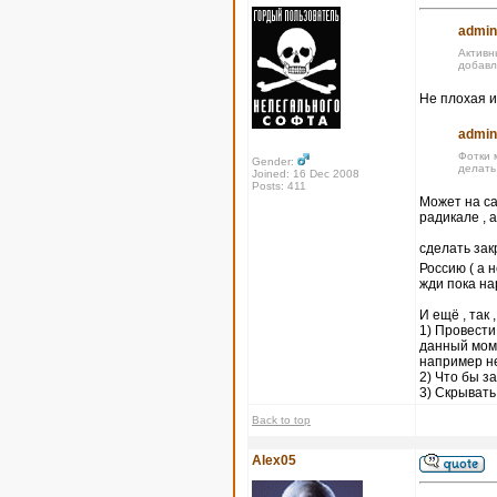
admin
Активн
добавл
Не плохая и
admin
Фотки 
Gender:
делать
Joined: 16 Dec 2008
Posts: 411
Может на са
радикале , 
сделать за
Россию ( а 
жди пока на
И ещё , так 
1) Провести
данный моме
например не
2) Что бы 
3) Скрывать
Back to top
Alex05