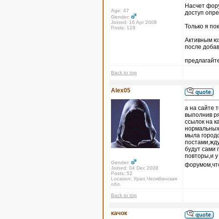
Насчет форум
Age: 47
доступ опр
Gender:
Joined: 16 Apr 2008
Только я по
Posts: 129
Активным юз
после доба
предлагайте
Back to top
Alex05
а на сайте 
выполнив ря
ссылок на к
нормальных 
мыла городо
постами,жду
будут сами 
повторы,и 
Gender:
форумом,что
Joined: 04 Dec 2008
Posts: 52
Location: Урал,Челябинская
обл.
Back to top
качок