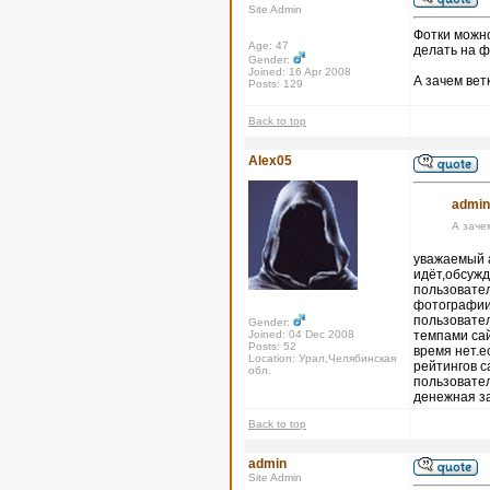
Site Admin
Фотки можно
Age: 47
делать на ф
Gender:
Joined: 16 Apr 2008
А зачем вет
Posts: 129
Back to top
Alex05
admin
А заче
уважаемый а
идёт,обсужд
пользовател
фотографии,
пользовател
Gender:
Joined: 04 Dec 2008
темпами сай
Posts: 52
время нет.е
Location: Урал,Челябинская
рейтингов с
обл.
пользовател
денежная з
Back to top
admin
Site Admin