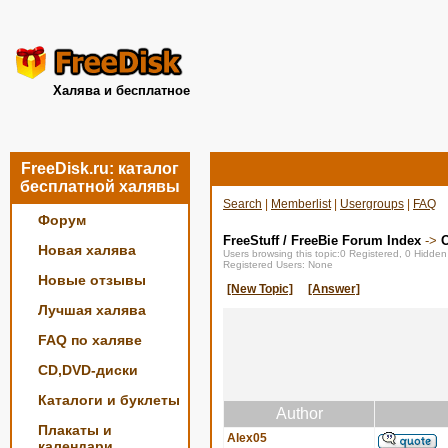
Халява и бесплатное
FreeDisk.ru: каталог
бесплатной халявы
Search
|
Memberlist
|
Usergroups
|
FAQ
Форум
FreeStuff / FreeBie Forum Index
->
О
Новая халява
Users browsing this topic:0 Registered, 0 Hidde
Registered Users: None
Новые отзывы
[New Topic]
[Answer]
Лучшая халява
FAQ по халяве
CD,DVD-диски
Каталоги и буклеты
Author
Плакаты и
Alex05
календари