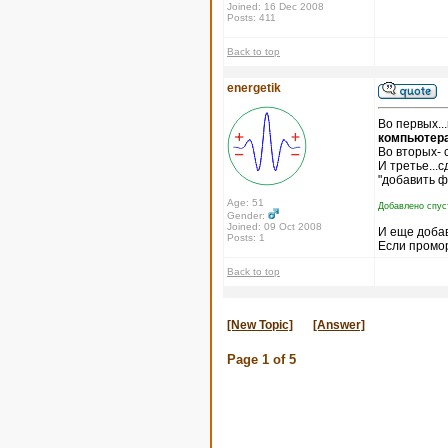
Joined: 16 Dec 2008
Posts: 411
Back to top
energetik
Во первых..
компьютера
Во вторых- 
И третье...
"добавить ф
Age: 51
Добавлено спус
Gender:
Joined: 09 Oct 2008
И еще доба
Posts: 1
Если промор
Back to top
[New Topic]
[Answer]
Page
1
of
5