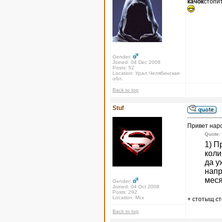
качок
стопи
Gender:
Joined: 04 Dec 2008
Posts: 52
Location: Урал,Челябинская
обл.
Back to top
Stuf
Привет нар
Quote:
1) П
коли
да у
напр
меся
Gender:
Joined: 04 Oct 2008
Posts: 292
Location: Мск
+ стотыщ с
Back to top