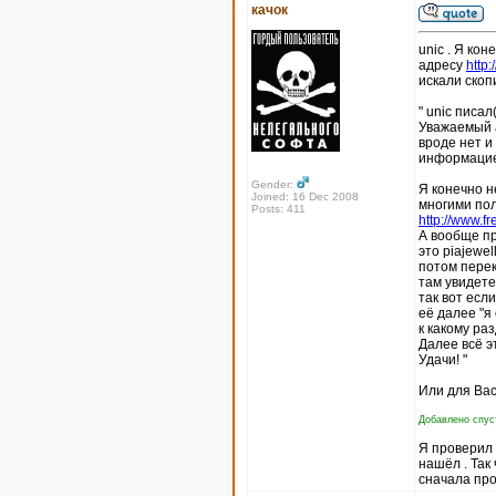
качок
unic . Я кон
адресу
http
искали скоп
" unic писал(
Уважаемый а
вроде нет и
информацие
Gender:
Я конечно н
Joined: 16 Dec 2008
многими пол
Posts: 411
http://www.fr
А вообще пр
это piajewel
потом перек
там увидете
так вот есл
её далее "я
к какому ра
Далее всё э
Удачи! "
Или для Вас
Добавлено спуст
Я проверил п
нашёл . Так
сначала про