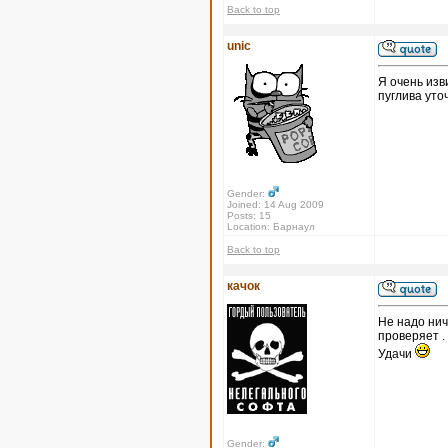
Back to top
unic
Я очень изв
пуглива уто
Gender:
Joined: 14 Aug 2009
Posts: 15
Location: Барнаул
Back to top
качок
Не надо нич
проверяет .
Удачи
Gender: