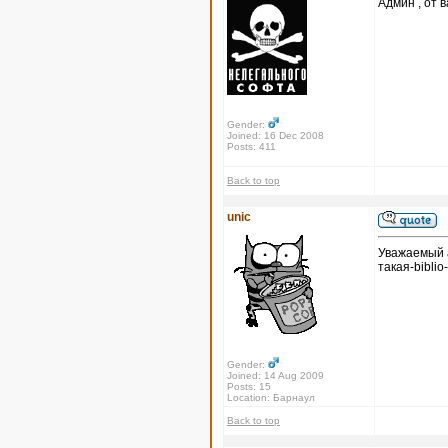
Админ , от в
Gender:
Joined: 16 Dec 2008
Posts: 411
Back to top
unic
Уважаемый а
такая-biblio
Gender:
Joined: 14 Aug 2009
Posts: 15
Location: Барнаул
Back to top