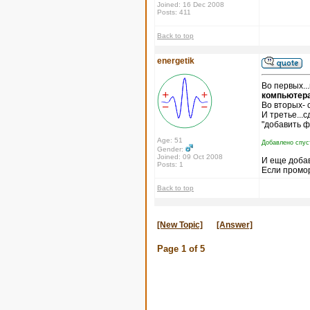
Joined: 16 Dec 2008
Posts: 411
Back to top
energetik
Во первых..
компьютера
Во вторых- 
И третье...
"добавить ф
Age: 51
Добавлено спус
Gender:
Joined: 09 Oct 2008
И еще доба
Posts: 1
Если промор
Back to top
[New Topic]
[Answer]
Page
1
of
5