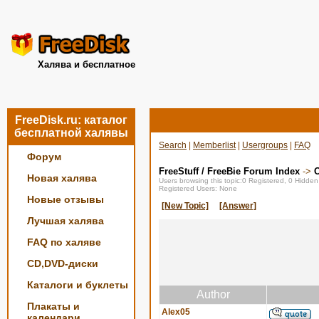
Халява и бесплатное
FreeDisk.ru: каталог
бесплатной халявы
Search
|
Memberlist
|
Usergroups
|
FAQ
Форум
FreeStuff / FreeBie Forum Index
->
О
Новая халява
Users browsing this topic:0 Registered, 0 Hidde
Registered Users: None
Новые отзывы
[New Topic]
[Answer]
Лучшая халява
FAQ по халяве
CD,DVD-диски
Каталоги и буклеты
Author
Плакаты и
Alex05
календари