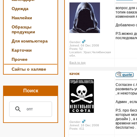
вопрос для
Одежда
топик-заказ
изменения я
Наклейки
Добавлено с
Образцы
продукции
P.S.можно д
последовал
Для компьютера
Gender:
Joined: 04 Dec 2008
Posts: 52
Карточки
Location: Урал,Челябинская
обл.
Прочее
Back to top
Сайты о халяве
качок
Согласен с 
развивать-у
Поиск
, и некотор
Админ , есл
P.S. про бе
которые мож
дизайн ) , 
Gender:
времени нет
Joined: 16 Dec 2008
бесплатно .
Posts: 411