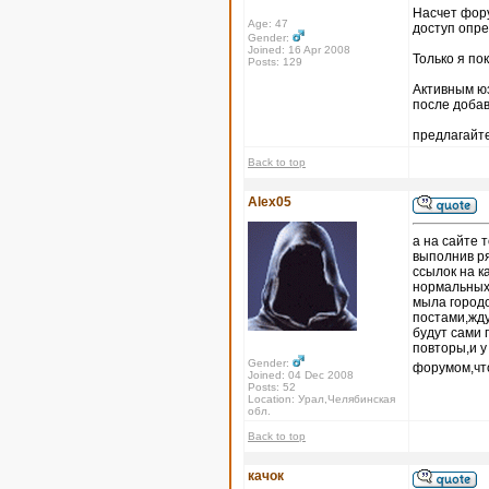
Насчет форум
Age: 47
доступ опр
Gender:
Joined: 16 Apr 2008
Только я по
Posts: 129
Активным юз
после доба
предлагайте
Back to top
Alex05
а на сайте 
выполнив ря
ссылок на к
нормальных 
мыла городо
постами,жду
будут сами 
повторы,и 
Gender:
форумом,что
Joined: 04 Dec 2008
Posts: 52
Location: Урал,Челябинская
обл.
Back to top
качок