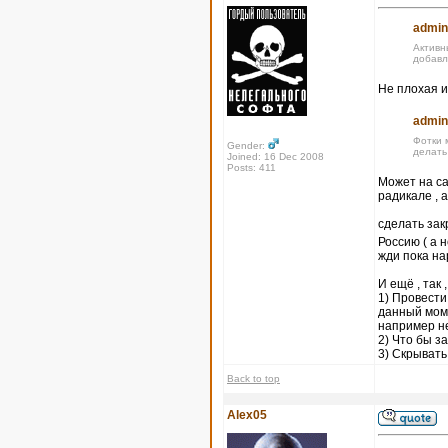
admin
Активн
добавл
Не плохая и
admin
Фотки 
Gender:
делать
Joined: 16 Dec 2008
Posts: 411
Может на са
радикале , 
сделать за
Россию ( а 
жди пока на
И ещё , так 
1) Провести
данный моме
например не
2) Что бы 
3) Скрывать
Back to top
Alex05