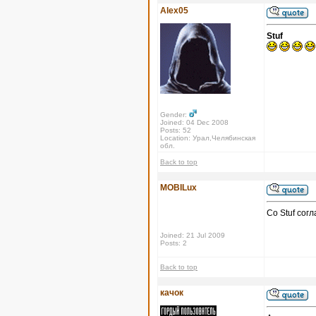
Alex05
Stuf
Gender:
Joined: 04 Dec 2008
Posts: 52
Location: Урал,Челябинская
обл.
Back to top
MOBILux
Со Stuf сог
Joined: 21 Jul 2009
Posts: 2
Back to top
качок