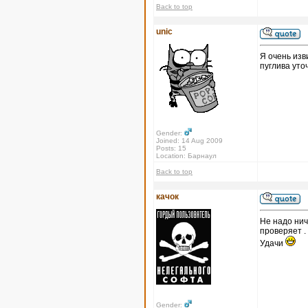
Back to top
unic
Я очень изв
пуглива уто
Gender:
Joined: 14 Aug 2009
Posts: 15
Location: Барнаул
Back to top
качок
Не надо нич
проверяет .
Удачи
Gender: