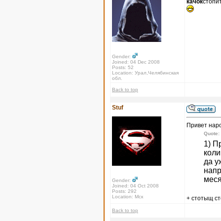
качок
стопи
Gender:
Joined: 04 Dec 2008
Posts: 52
Location: Урал,Челябинская
обл.
Back to top
Stuf
Привет нар
Quote:
1) П
коли
да у
напр
меся
Gender:
Joined: 04 Oct 2008
Posts: 292
Location: Мск
+ стотыщ с
Back to top