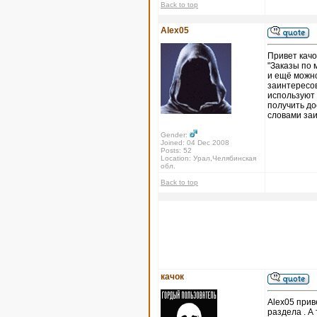
Back to top
Alex05
Привет качо
"Заказы по 
и ещё можно
заинтересов
используют 
получить до
словами за
Gender:
Joined: 04 Dec 2008
Posts: 52
Location: Урал,Челябинская
обл.
Back to top
качок
Alex05 прив
раздела . А