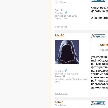
Site Admin
Фотки можно
Age: 47
делать на ф
Gender:
Joined: 16 Apr 2008
А зачем вет
Posts: 129
Back to top
Alex05
admin
А заче
уважаемый а
идёт,обсужд
пользовател
фотографии,
пользовател
Gender:
Joined: 04 Dec 2008
темпами сай
Posts: 52
время нет.е
Location: Урал,Челябинская
рейтингов с
обл.
пользовател
денежная з
Back to top
admin
Site Admin