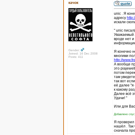
качок
unic . Я кон
адресу
http
искали скоп
" unic писал(
Уважаемый а
вроде нет и
информацие
Gender:
Я конечно н
Joined: 16 Dec 2008
многими пол
Posts: 411
http://www.fr
А вообще пр
это piajewel
потом перек
там увидете
так вот есл
её далее "я
к какому ра
Далее всё э
Удачи! "
Или для Вас
Добавлено спуст
Я проверил п
нашёл . Так
сначала про