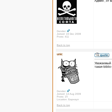
Админ , от в
Gender:
Joined: 16 Dec 2008
Posts: 411
Back to top
unic
Уважаемый а
такая-biblio
Gender:
Joined: 14 Aug 2009
Posts: 15
Location: Барнаул
Back to top