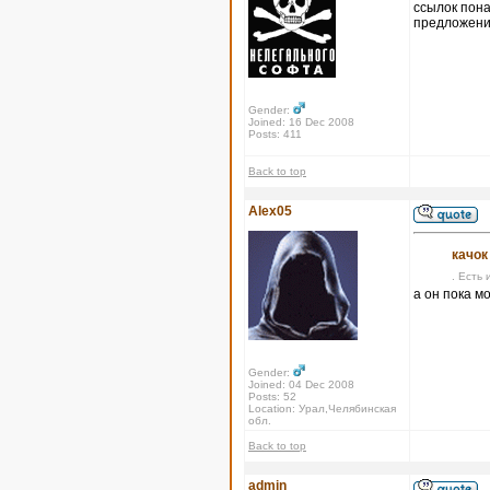
ссылок пона
предложения
Gender:
Joined: 16 Dec 2008
Posts: 411
Back to top
Alex05
качок
. Есть 
а он пока м
Gender:
Joined: 04 Dec 2008
Posts: 52
Location: Урал,Челябинская
обл.
Back to top
admin