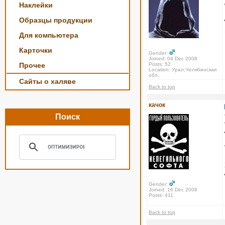
Наклейки
Образцы продукции
Для компьютера
Карточки
Gender:
Joined: 04 Dec 2008
Прочее
Posts: 52
Location: Урал,Челябинская
обл.
Сайты о халяве
Back to top
качок
Поиск
Gender:
Joined: 16 Dec 2008
Posts: 411
Back to top