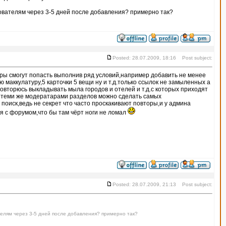
зователям через 3-5 дней после добавления? примерно так?
Posted: 28.07.2009, 18:16 Post subject:
ры смогут попасть выполнив ряд условий,например добавить не менее
ю маккулатуру,5 карточки 5 вещи ну и т.д.только ссылок не замыленных а
овторюсь выкладывать мыла городов и отелей и т.д.с которых приходят
 теми же модератарами разделов можно сделать самых
поиск,ведь не секрет что часто проскакивают повторы,и у админа
 с форумом,что бы там чёрт ноги не ломал
Posted: 28.07.2009, 21:13 Post subject:
телям через 3-5 дней после добавления? примерно так?