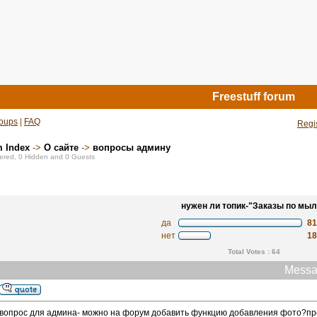
Freestuff forum
oups
|
FAQ
Regi
m Index
->
О сайте
->
вопросы админу
stered, 0 Hidden and 0 Guests
нужен ли топик-"Заказы по мыл
да
8
нет
1
Total Votes : 64
Messa
вопрос для админа- можно на форум добавить функцию добавления фото?про