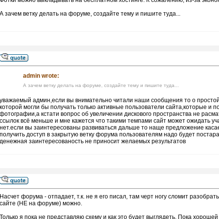
Фотки можно выкладывать на бесплатном хостинге. К сожалению, из-за эконом
А зачем ветку делать на форуме, создайте тему и пишите туда...
admin wrote:
А зачем ветку делать на форуме, создайте тему и пишите туда...
уважаемый админ,если вы внимательно читали наши сообщения то о простой 
которой могли бы получать только активные пользователи сайта,которые и по
фотографии,а кстати вопрос об увеличении дискового пространства не расм
ссылок всё меньше и мне кажется что такими темпами сайт может ожидать уч
нет.если вы заинтересованы развиваться дальше то наще предложение касае
получить доступ в закрытую ветку форума пользователям надо будет постар
денежная заинтересованость не приносит желаемых результатов
Насчет форума - отпадает, т.к. не я его писал, там черт ногу сломит разобр
сайте (НЕ на форуме) можно.
Только я пока не представляю схему и как это будет выглядеть. Пока хорошей 