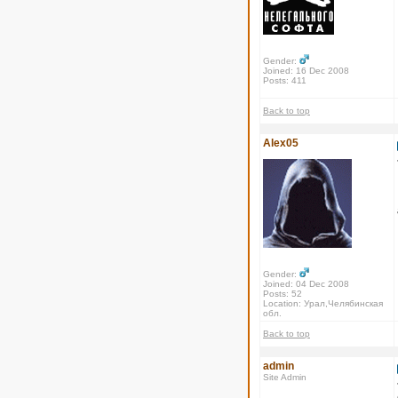
Gender:
Joined: 16 Dec 2008
Posts: 411
Back to top
Alex05
Gender:
Joined: 04 Dec 2008
Posts: 52
Location: Урал,Челябинская
обл.
Back to top
admin
Site Admin