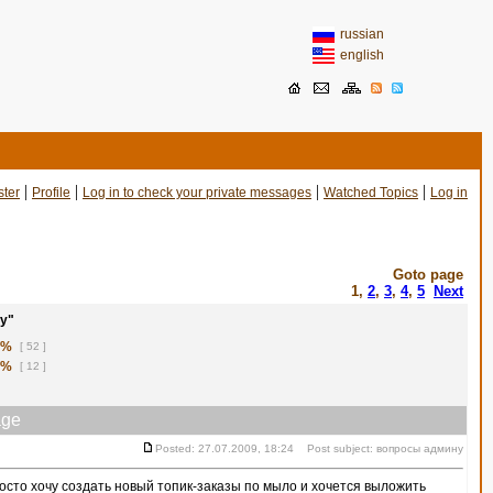
russian
english
|
|
|
|
ster
Profile
Log in to check your private messages
Watched Topics
Log in
Goto page
1
,
2
,
3
,
4
,
5
Next
у"
1%
[ 52 ]
8%
[ 12 ]
ge
Posted: 27.07.2009, 18:24 Post subject: вопросы админу
сто хочу создать новый топик-заказы по мыло и хочется выложить