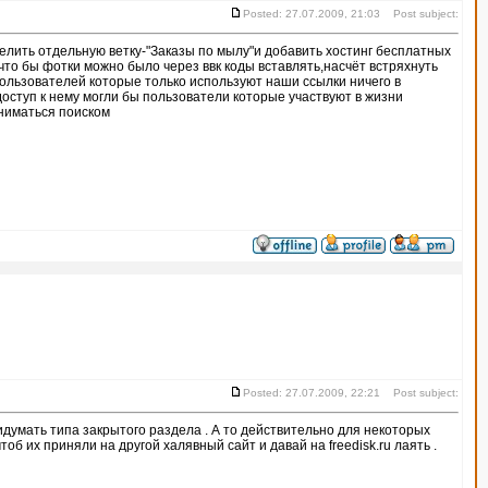
Posted: 27.07.2009, 21:03 Post subject:
елить отдельную ветку-"Заказы по мылу"и добавить хостинг бесплатных
что бы фотки можно было через ввк коды вставлять,насчёт встряхнуть
 пользователей которые только используют наши ссылки ничего в
доступ к нему могли бы пользователи которые участвуют в жизни
аниматься поиском
Posted: 27.07.2009, 22:21 Post subject:
ридумать типа закрытого раздела . А то действительно для некоторых
об их приняли на другой халявный сайт и давай на freedisk.ru лаять .