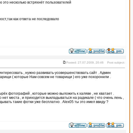
ю это несколько встряхнёт пользователей
ст,так как ответа не последовало
Posted: 27.07.2009, 20:46 Post subject:
аинтересовать , нужно развивать-усовершенствовать сайт . Админ
оварищи ( которые Нам совсем не товарищи ) его уже похоронили .
ырёх фотографий , которые можно выложить к халяве , не хватает .
 нет места , и приходится выкладываться на радикале ( что очень лень ,
дывать такие фотки уже бесплатно . Alex05 ты это имел ввиду ?