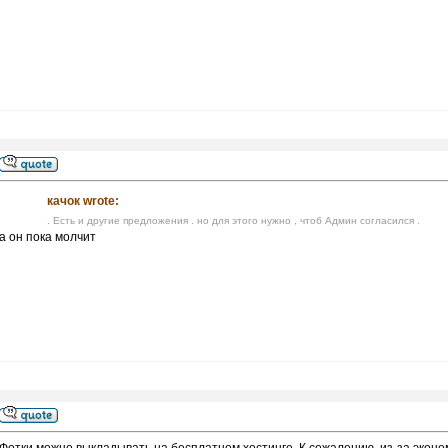
качок wrote:
. Есть и другие предложения . но для этого нужно , чтоб Админ согласился .
а он пока молчит