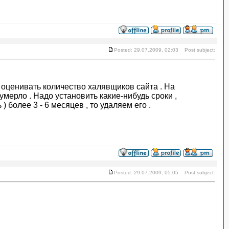
Posted: 29.07.2009, 02:03 Post subject:
о оценивать количество халявщиков сайта . На
мерло . Надо установить какие-нибудь сроки ,
 более 3 - 6 месяцев , то удаляем его .
Posted: 29.07.2009, 05:05 Post subject: