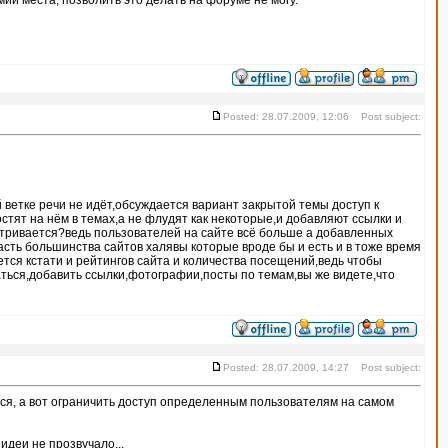
ии места, позволить это делать на форуме не могу.
Posted: 28.07.2009, 12:06 Post subject:
ветке речи не идёт,обсуждается вариант закрытой темы доступ к
стят на нём в темах,а не флудят как некоторые,и добавляют ссылки и
атривается?ведь пользователей на сайте всё больше а добавленных
асть большинства сайтов халявы которые вроде бы и есть и в тоже время
тся кстати и рейтингов сайта и количества посещений,ведь чтобы
аться,добавить ссылки,фотографии,посты по темам,вы же видете,что
Posted: 28.07.2009, 14:27 Post subject:
аться, а вот ограничить доступ определенным пользователям на самом
идеи не прозвучало...