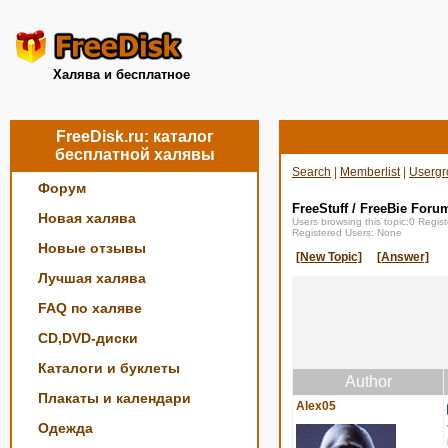
Халява и бесплатное
FreeDisk.ru: каталог
бесплатной халявы
Search
|
Memberlist
|
Usergr
Форум
FreeStuff / FreeBie Foru
Новая халява
Users browsing this topic:0 Regi
Registered Users: None
Новые отзывы
[New Topic]
[Answer]
Лучшая халява
FAQ по халяве
CD,DVD-диски
Каталоги и буклеты
Author
Плакаты и календари
Alex05
Одежда