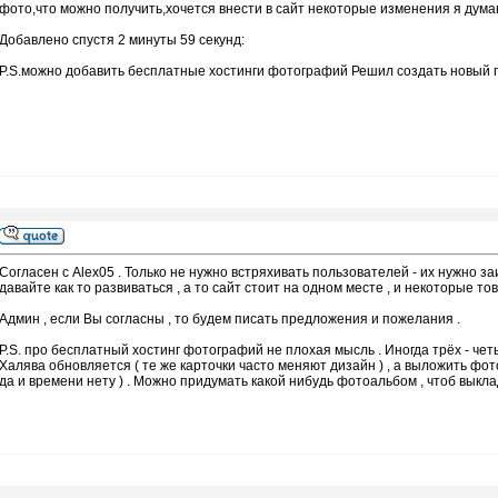
фото,что можно получить,хочется внести в сайт некоторые изменения я дума
Добавлено спустя 2 минуты 59 секунд:
P.S.можно добавить бесплатные хостинги фотографий Решил создать новый по
Согласен с Alex05 . Только не нужно встряхивать пользователей - их нужно з
давайте как то развиваться , а то сайт стоит на одном месте , и некоторые т
Админ , если Вы согласны , то будем писать предложения и пожелания .
P.S. про бесплатный хостинг фотографий не плохая мысль . Иногда трёх - чет
Халява обновляется ( те же карточки часто меняют дизайн ) , а выложить фото
да и времени нету ) . Можно придумать какой нибудь фотоальбом , чтоб выкла