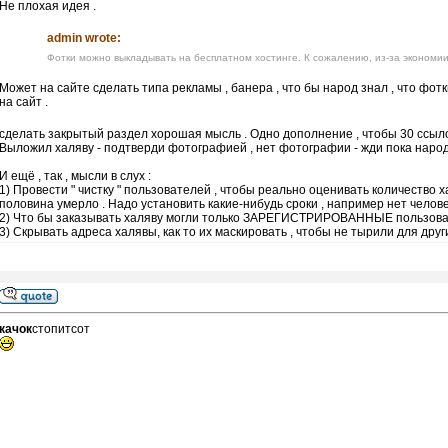
Не плохая идея .
admin wrote:
Фотки можно выкладывать на бесплатном хостинге. К сожалению, из-за экономии
Может на сайте сделать типа рекламы , банера , что бы народ знал , что фо
на сайт .
сделать закрытый раздел хорошая мысль . Одно дополнение , чтобы 30 ссыл
Выложил халяву - подтверди фотографией , нет фотографии - жди пока народ 
И ещё , так , мысли в слух :
1) Провести " чистку " пользователей , чтобы реально оценивать количество 
половина умерло . Надо установить какие-нибудь сроки , например нет человека
2) Что бы заказывать халяву могли только ЗАРЕГИСТРИРОВАННЫЕ пользова
3) Скрывать адреса халявы, как то их маскировать , чтобы не тырили для други
качок
стопитсот