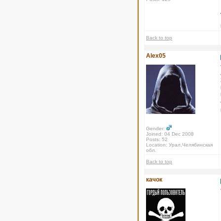
Back to top
Alex05
Gender:
Joined: 04 Dec 2008
Posts: 52
Location: Урал,Челябинская
обл.
Back to top
качок