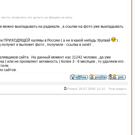
 места, позволить это делать на форуме не могу
тки можно выкладывать на радикале , а ссылки на фото уже выкладывать
ок ПРИХОДЯЩЕЙ халявы в Россию ( а не в какой нибудь Уругвай
) .
получит и выложит фото , получили - ссылка в зачёт .
халявщиков сайта . На данный момент нас 11242 человек , да уже
 ( или не проявляет активность ) более 3 - 6 месяцев , то удаляем его .
тели .
х сайтов .
Posted: 28.07.2009, 21:31 Post subject: