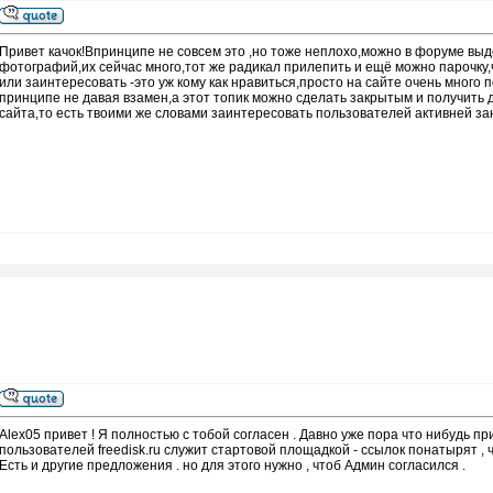
Привет качок!Впринципе не совсем это ,но тоже неплохо,можно в форуме выд
фотографий,их сейчас много,тот же радикал прилепить и ещё можно парочку,
или заинтересовать -это уж кому как нравиться,просто на сайте очень много
принципе не давая взамен,а этот топик можно сделать закрытым и получить 
сайта,то есть твоими же словами заинтересовать пользователей активней з
Alex05 привет ! Я полностью с тобой согласен . Давно уже пора что нибудь п
пользователей freedisk.ru служит стартовой площадкой - ссылок понатырят , чт
Есть и другие предложения . но для этого нужно , чтоб Админ согласился .