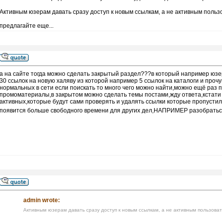
Активным юзерам давать сразу доступ к новым ссылкам, а не активным поль
предлагайте еще...
а на сайте тогда можно сделать закрытый раздел???в который например юзе
30 ссылок на новую халяву из которой например 5 ссылок на каталоги и прочу
нормальных в сети если поискать то много чего можно найти,можно ещё раз п
промоматериалы,в закрытом можно сделать темы постами,жду ответа,кстати
активных,которые будут сами проверять и удалять ссылки которые пропустил 
появится больше свободного времени для других дел,НАПРИМЕР разобраться
admin wrote:
Активным юзерам давать сразу доступ к новым ссылкам, а не активным пользова