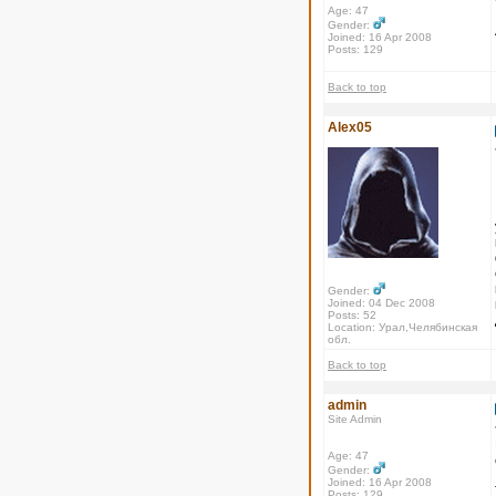
Age: 47
Gender:
Joined: 16 Apr 2008
Posts: 129
Back to top
Alex05
Gender:
Joined: 04 Dec 2008
Posts: 52
Location: Урал,Челябинская
обл.
Back to top
admin
Site Admin
Age: 47
Gender:
Joined: 16 Apr 2008
Posts: 129