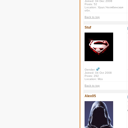
Joined: 04 Dec 2008
Posts: 52
Location: Урал,Челябинская
обл.
Back to top
Stuf
Gender:
Joined: 04 Oct 2008
Posts: 292
Location: Мск
Back to top
Alex05