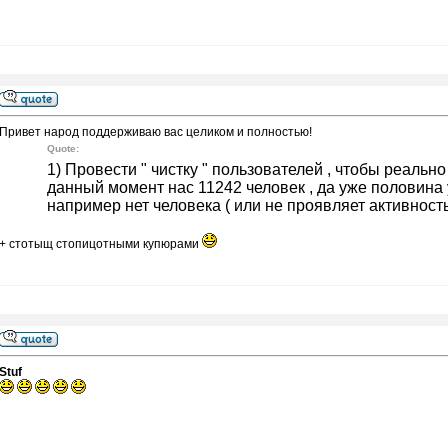
Привет народ поддерживаю вас целиком и полностью!
Quote:
1) Провести " чистку " пользователей , чтобы реальн
данный момент нас 11242 человек , да уже половина у
например нет человека ( или не проявляет активность )
+ стотыщ стопицотными купюрами
Stuf