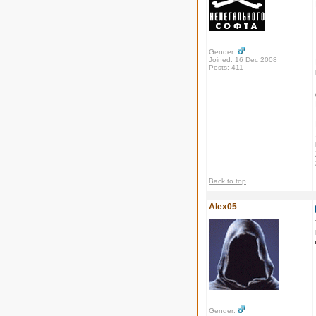
Gender:
Joined: 16 Dec 2008
Posts: 411
Back to top
Alex05
Gender: