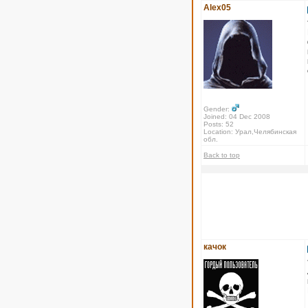
Alex05
Gender:
Joined: 04 Dec 2008
Posts: 52
Location: Урал,Челябинская
обл.
Back to top
качок