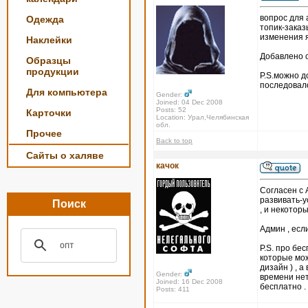
вопрос для
Одежда
топик-заказ
изменения я
Наклейки
Добавлено с
Образцы
продукции
P.S.можно д
последовал
Для компьютера
Gender:
Joined: 04 Dec 2008
Posts: 52
Карточки
Location: Урал,Челябинская
обл.
Прочее
Back to top
Сайты о халяве
качок
Согласен с 
развивать-у
Поиск
, и некотор
Админ , есл
P.S. про бе
которые мож
дизайн ) , 
Gender:
времени нет
Joined: 16 Dec 2008
бесплатно .
Posts: 411