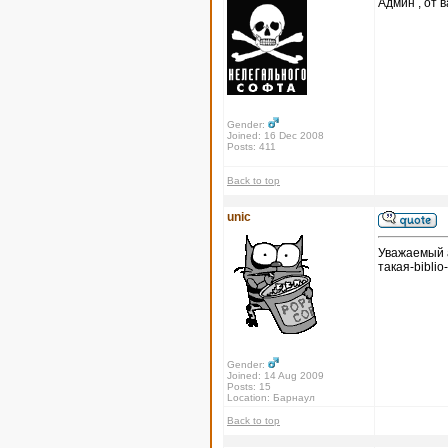
Админ , от в
Gender:
Joined: 16 Dec 2008
Posts: 411
Back to top
unic
Уважаемый а
такая-biblio
Gender:
Joined: 14 Aug 2009
Posts: 15
Location: Барнаул
Back to top