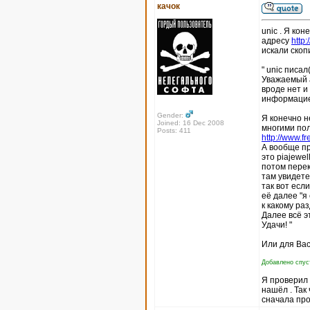
качок
unic . Я кон
адресу
http
искали скоп
" unic писал(
Уважаемый а
вроде нет и
информацие
Gender:
Я конечно н
Joined: 16 Dec 2008
многими пол
Posts: 411
http://www.fr
А вообще пр
это piajewel
потом перек
там увидете
так вот есл
её далее "я
к какому ра
Далее всё э
Удачи! "
Или для Вас
Добавлено спуст
Я проверил п
нашёл . Так
сначала про