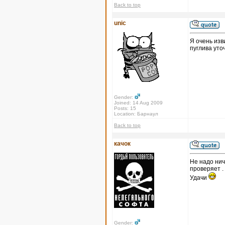
Back to top
unic
Я очень изв
пуглива уто
Gender:
Joined: 14 Aug 2009
Posts: 15
Location: Барнаул
Back to top
качок
Не надо нич
проверяет .
Удачи
Gender: