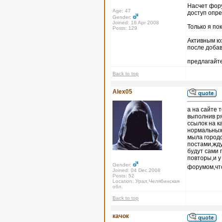
Насчет форум
Age: 47
доступ опр
Gender:
Joined: 16 Apr 2008
Только я по
Posts: 129
Активным юз
после доба
предлагайте
Back to top
Alex05
а на сайте 
выполнив ря
ссылок на к
нормальных 
мыла городо
постами,жду
будут сами 
повторы,и 
Gender:
форумом,что
Joined: 04 Dec 2008
Posts: 52
Location: Урал,Челябинская
обл.
Back to top
качок