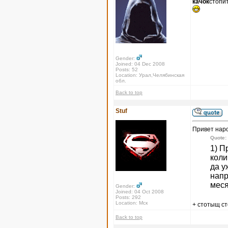
качок
стопи
Gender:
Joined: 04 Dec 2008
Posts: 52
Location: Урал,Челябинская
обл.
Back to top
Stuf
Привет нар
Quote:
1) П
коли
да у
напр
меся
Gender:
Joined: 04 Oct 2008
Posts: 292
Location: Мск
+ стотыщ с
Back to top