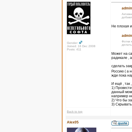
admin
Активн
добавл
Не плохая и
admin
Фотки 
Gender:
делать
Joined: 16 Dec 2008
Posts: 411
Может на са
радикале , 
сделать за
Россию ( а 
жди пока на
И ещё , так 
1) Провести
данный моме
например не
2) Что бы 
3) Скрывать
Back to top
Alex05