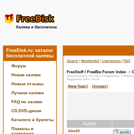
Халява и бесплатное
FreeDisk.ru: каталог
бесплатной халявы
Search
|
Memberlist
|
Usergroups
|
FAQ
Форум
FreeStuff / FreeBie Forum Index
->
О
Новая халява
Users browsing this topic:0 Registered, 0 Hidde
Registered Users: None
Новые отзывы
[New Topic]
[Answer]
Лучшая халява
FAQ по халяве
CD,DVD-диски
Каталоги и буклеты
Author
Плакаты и
Alex05
календари