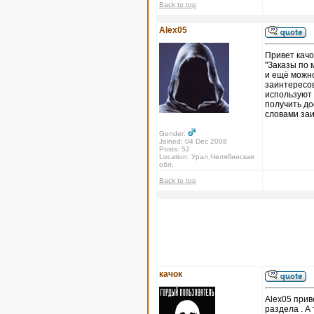
Back to top
Alex05
Привет качо
"Заказы по 
и ещё можно
заинтересов
используют 
получить до
словами за
Gender:
Joined: 04 Dec 2008
Posts: 52
Location: Урал,Челябинская
обл.
Back to top
качок
Alex05 прив
раздела . А