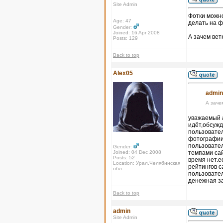
Site Admin
Фотки можно
Age: 47
делать на ф
Gender:
Joined: 16 Apr 2008
А зачем вет
Posts: 129
Back to top
Alex05
admin
А заче
уважаемый а
идёт,обсужд
пользовател
фотографии,
пользовател
Gender:
Joined: 04 Dec 2008
темпами сай
Posts: 52
время нет.е
Location: Урал,Челябинская
рейтингов с
обл.
пользовател
денежная з
Back to top
admin
Site Admin