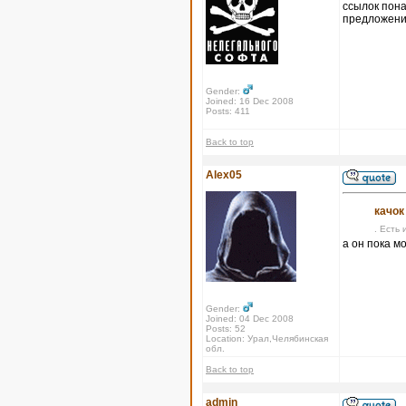
ссылок пона
предложения
Gender:
Joined: 16 Dec 2008
Posts: 411
Back to top
Alex05
качок
. Есть 
а он пока м
Gender:
Joined: 04 Dec 2008
Posts: 52
Location: Урал,Челябинская
обл.
Back to top
admin