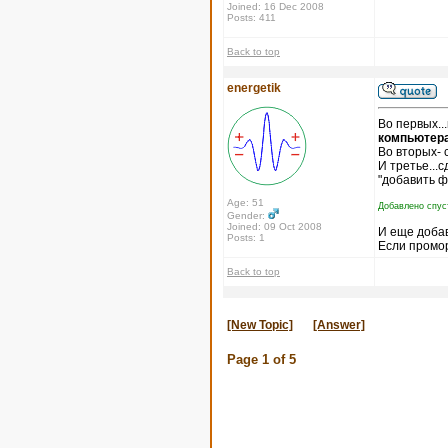
Joined: 16 Dec 2008
Posts: 411
Back to top
energetik
Во первых..
компьютера
Во вторых- 
И третье...
"добавить ф
Age: 51
Добавлено спус
Gender:
Joined: 09 Oct 2008
И еще доба
Posts: 1
Если промор
Back to top
[New Topic]
[Answer]
Page
1
of
5