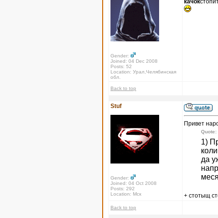
качок
стопи
Gender:
Joined: 04 Dec 2008
Posts: 52
Location: Урал,Челябинская
обл.
Back to top
Stuf
Привет нар
Quote:
1) П
коли
да у
напр
меся
Gender:
Joined: 04 Oct 2008
Posts: 292
Location: Мск
+ стотыщ с
Back to top