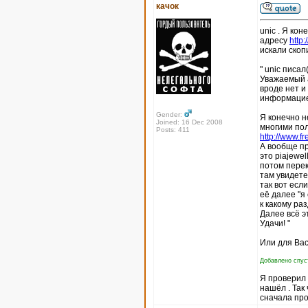
качок
unic . Я кон
адресу
http
искали скоп
" unic писал(
Уважаемый а
вроде нет и
информацие
Gender:
Я конечно н
Joined: 16 Dec 2008
многими пол
Posts: 411
http://www.fr
А вообще пр
это piajewel
потом перек
там увидете
так вот есл
её далее "я
к какому ра
Далее всё э
Удачи! "
Или для Вас
Добавлено спуст
Я проверил п
нашёл . Так
сначала про