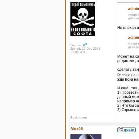
admin
Активн
добавл
Не плохая и
admin
Фотки 
Gender:
делать
Joined: 16 Dec 2008
Posts: 411
Может на са
радикале , 
сделать за
Россию ( а 
жди пока на
И ещё , так 
1) Провести
данный моме
например не
2) Что бы 
3) Скрывать
Back to top
Alex05