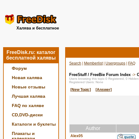
Халява и бесплатное
FreeDisk.ru: каталог
бесплатной халявы
Search
|
Memberlist
|
Usergroups
|
FAQ
Форум
FreeStuff / FreeBie Forum Index
->
О
Новая халява
Users browsing this topic:0 Registered, 0 Hidde
Registered Users: None
Новые отзывы
[New Topic]
[Answer]
Лучшая халява
FAQ по халяве
CD,DVD-диски
Каталоги и буклеты
Author
Плакаты и
Alex05
календари