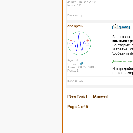
Joined: 16 Dec 2008
Posts: 411
Back to top
energetik
Во первых..
компьютера
Во вторых- 
И третье...
"добавить ф
Age: 51
Добавлено спус
Gender:
Joined: 09 Oct 2008
И еще доба
Posts: 1
Если промор
Back to top
[New Topic]
[Answer]
Page
1
of
5