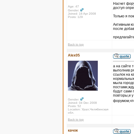
Насчет форум
Age: 47
доступ опр
Gender:
Joined: 16 Apr 2008
Только я по
Posts: 129
Активным юз
после доба
предлагайте
Back to top
Alex05
а на сайте 
выполнив ря
ссылок на к
нормальных 
мыла городо
постами,жду
будут сами 
повторы,и 
Gender:
форумом,что
Joined: 04 Dec 2008
Posts: 52
Location: Урал,Челябинская
обл.
Back to top
качок