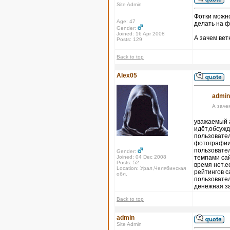
Site Admin
Фотки можно
Age: 47
делать на ф
Gender:
Joined: 16 Apr 2008
А зачем вет
Posts: 129
Back to top
Alex05
admin
А заче
уважаемый а
идёт,обсужд
пользовател
фотографии,
пользовател
Gender:
Joined: 04 Dec 2008
темпами сай
Posts: 52
время нет.е
Location: Урал,Челябинская
рейтингов с
обл.
пользовател
денежная з
Back to top
admin
Site Admin