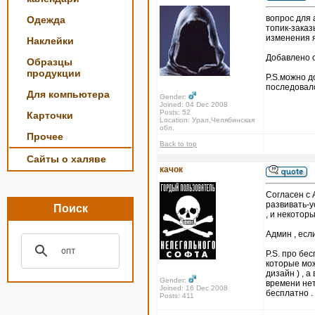
вопрос для
Одежда
топик-заказ
изменения я
Наклейки
Добавлено с
Образцы
продукции
P.S.можно д
последовал
Для компьютера
Gender:
Joined: 04 Dec 2008
Posts: 52
Карточки
Location: Урал,Челябинская
обл.
Прочее
Back to top
Сайты о халяве
качок
Согласен с 
развивать-у
Поиск
, и некотор
Админ , есл
P.S. про бе
которые мож
дизайн ) , 
Gender:
времени нет
Joined: 16 Dec 2008
бесплатно .
Posts: 411