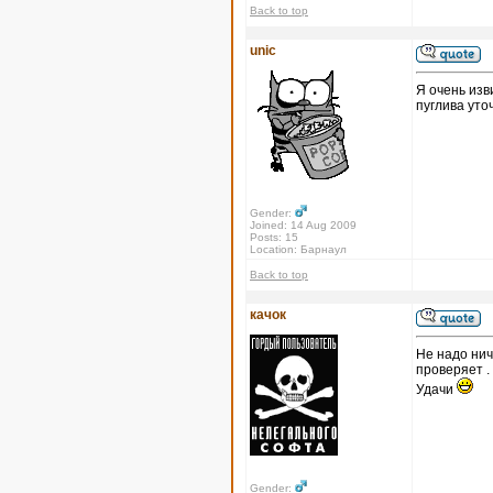
Back to top
unic
Я очень изв
пуглива уто
Gender:
Joined: 14 Aug 2009
Posts: 15
Location: Барнаул
Back to top
качок
Не надо нич
проверяет .
Удачи
Gender: