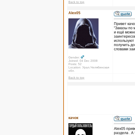
Back to top
Alex05
Привет качо
"Заказы по 
и ещё можно
заинтересов
используют 
получить до
словами за
Gender:
Joined: 04 Dec 2008
Posts: 52
Location: Урал,Челябинская
обл.
Back to top
качок
Alex05 прив
раздела . А