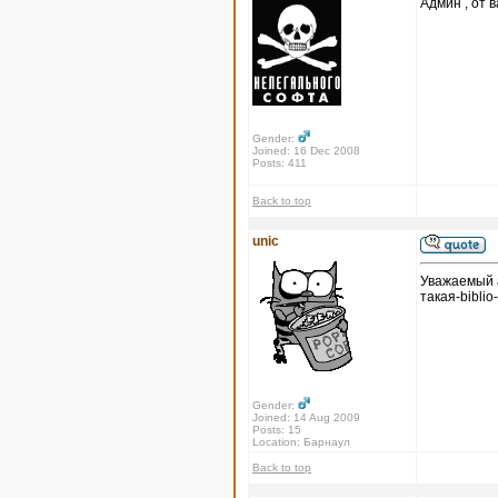
Админ , от в
Gender:
Joined: 16 Dec 2008
Posts: 411
Back to top
unic
Уважаемый а
такая-biblio
Gender:
Joined: 14 Aug 2009
Posts: 15
Location: Барнаул
Back to top