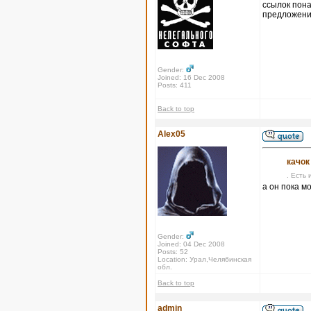
ссылок пона
предложения
Gender:
Joined: 16 Dec 2008
Posts: 411
Back to top
Alex05
качок
. Есть 
а он пока м
Gender:
Joined: 04 Dec 2008
Posts: 52
Location: Урал,Челябинская
обл.
Back to top
admin