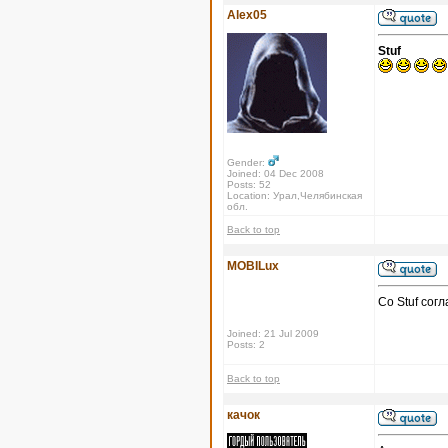
Alex05
Stuf
Gender:
Joined: 04 Dec 2008
Posts: 52
Location: Урал,Челябинская
обл.
Back to top
MOBILux
Со Stuf сог
Joined: 21 Jul 2009
Posts: 2
Back to top
качок