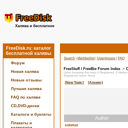
Халява и бесплатное
FreeDisk.ru: каталог
бесплатной халявы
Search
|
Memberlist
|
Usergroups
|
FAQ
Форум
FreeStuff / FreeBie Forum Index
->
О
Новая халява
Users browsing this topic:0 Registered, 0 Hidde
Registered Users: None
Новые отзывы
[New Topic]
[Answer]
Лучшая халява
FAQ по халяве
CD,DVD-диски
Каталоги и буклеты
Author
Плакаты и
solomat
календари