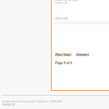
Joined: 16 Apr 2008
Posts: 129
Back to top
[New Topic]
[Answer]
Page
5
of
5
All right reserved © Copyright FreeDisk.ru, 1999-2026
Contact Us