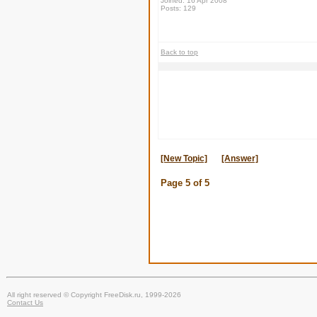
Joined: 16 Apr 2008
Posts: 129
Back to top
[New Topic]
[Answer]
Page
5
of
5
All right reserved © Copyright FreeDisk.ru, 1999-2026
Contact Us