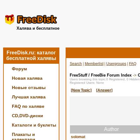
Халява и бесплатное
FreeDisk.ru: каталог
бесплатной халявы
Search
|
Memberlist
|
Usergroups
|
FAQ
Форум
FreeStuff / FreeBie Forum Index
->
О
Новая халява
Users browsing this topic:0 Registered, 0 Hidde
Registered Users: None
Новые отзывы
[New Topic]
[Answer]
Лучшая халява
FAQ по халяве
CD,DVD-диски
Каталоги и буклеты
Author
Плакаты и
solomat
календари