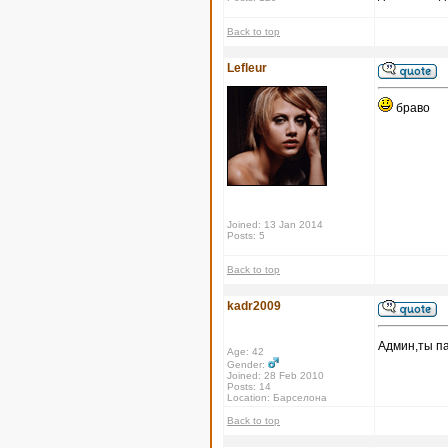
Back to top
Lefleur
браво
Joined: 13 Jan 2014
Posts: 5
Back to top
kadr2009
Админ,ты па
Age: 42
Gender:
Joined: 28 Feb 2010
Posts: 14
Location: Барселона
Back to top