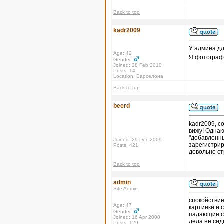
Back to top
kadr2009
У админа дл
Age: 42
Я фотографи
Gender:
Joined: 28 Feb 2010
Posts: 14
Location: Барселона
Back to top
beerd
kadr2009, с
вижу! Однак
"добавленны
Joined: 29 Dec 2009
зарегистрир
Posts: 421
довольно с
Back to top
admin
Site Admin
спокойствие,
Age: 47
картинки и с
Gender:
падающие се
Joined: 16 Apr 2008
дела не сид
Posts: 129