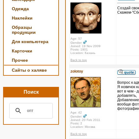
Создай свою
Одежда
Скажем-"Сбо
Наклейки
Образцы
продукции
Age: 57
Для компьютера
Gender:
Joined: 19 Nov 2009
Posts: 1901
Карточки
Location: Казань
Прочее
Back to top
Сайты о халяве
zolotoy
Вопрос к ад
Я новичок н
вот в чем - 
Поиск
добавлять,
Добавление 
вообще фото
фотографии 
Age: 42
Gender:
Joined: 20 Feb 2011
Posts: 2
Location: Москва
Back to top