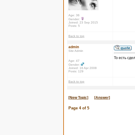
Age: 36
Gender:
Joined: 23 Sep 2015
Posts: 5
Back to top
admin
Site Admin
То есть сде
Age: 47
Gender:
Joined: 16 Apr 2008
Posts: 129
Back to top
[New Topic]
[Answer]
Page
4
of
5