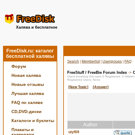
Халява и бесплатное
FreeDisk.ru: каталог
бесплатной халявы
Search
|
Memberlist
|
Usergroups
|
FAQ
Форум
FreeStuff / FreeBie Forum Index
->
О
Новая халява
Users browsing this topic:0 Registered, 0 Hidde
Registered Users: None
Новые отзывы
[New Topic]
[Answer]
Лучшая халява
FAQ по халяве
CD,DVD-диски
Каталоги и буклеты
Author
Плакаты и
utyf69
календари