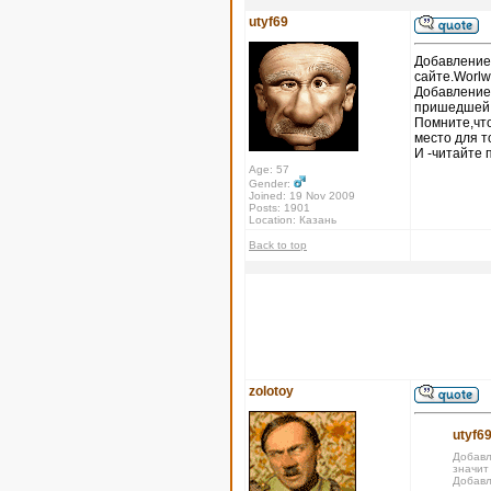
utyf69
Добавление 
сайте.Worlw
Добавление
пришедшей х
Помните,что
место для т
И -читайте 
Age: 57
Gender:
Joined: 19 Nov 2009
Posts: 1901
Location: Казань
Back to top
zolotoy
utyf69
Добавл
значит
Добавл