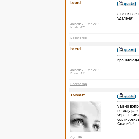
beerd
а вот и пос
удалена"...
Joined: 29 Dec 2009
Posts: 421
Back to top
beerd
прошлогодн
Joined: 29 Dec 2009
Posts: 421
Back to top
solomat
у меня вопр
не могу раз
через поиск
сортировку 
Спасибо!
Age: 36