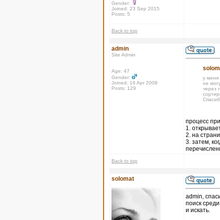
Gender:
Joined: 23 Sep 2015
Posts: 5
Back to top
admin
Site Admin
solom
Age: 47
Gender:
у меня
Joined: 16 Apr 2008
не могу
Posts: 129
через п
сортир
Спасиб
процесс при
1. открывае
2. на стран
3. затем, к
перечислены
Back to top
solomat
admin, спас
поиск среди
и искать.