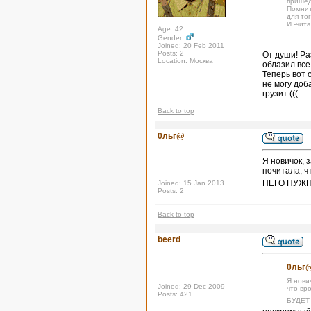
пришед
Помнит
для тог
И -чит
Age: 42
Gender:
Joined: 20 Feb 2011
Posts: 2
От души! Ра
Location: Москва
облазил все
Теперь вот 
не могу доб
грузит (((
Back to top
0льг@
Я новичок, 
почитала, ч
НЕГО НУЖН
Joined: 15 Jan 2013
Posts: 2
Back to top
beerd
0льг@
Я нови
Joined: 29 Dec 2009
что вр
Posts: 421
БУДЕТ