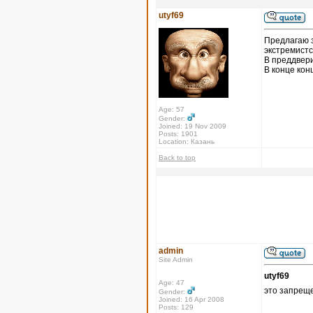
utyf69
Предлагаю 
экстремистс
В преддвери
В конце кон
Age: 57
Gender:
Joined: 19 Nov 2009
Posts: 1901
Location: Казань
Back to top
admin
Site Admin
utyf69
Age: 47
это запрещ
Gender:
Joined: 16 Apr 2008
Posts: 129