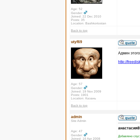
Age: 52
Gender:
Joined: 22 Dec 2010
Posts: 35
Location: Bashkortostan
Back to top
utyf69
Админ этого
http://freed
Age: 57
Gender:
Joined: 19 Nov 2009
Posts: 1901
Location: Казань
Back to top
admin
Site Admin
анастасия8
Age: 47
Gender:
Добавлено спус
Joined: 16 Apr 2008