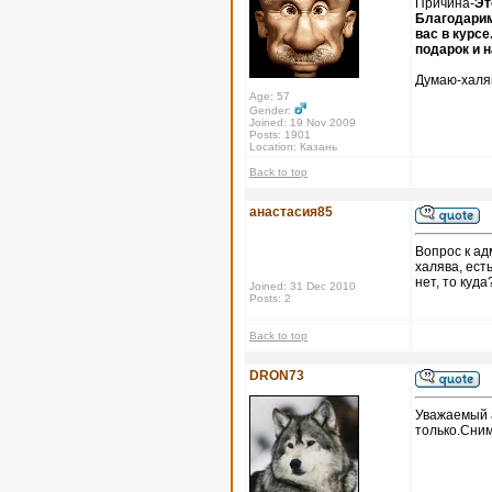
Причина-
Эт
Благодарим
вас в курс
подарок и 
Думаю-халяв
Age: 57
Gender:
Joined: 19 Nov 2009
Posts: 1901
Location: Казань
Back to top
анастасия85
Вопрос к ад
халява, ест
нет, то куда
Joined: 31 Dec 2010
Posts: 2
Back to top
DRON73
Уважаемый а
только.Сни