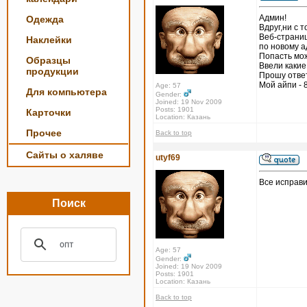
Админ!
Одежда
Вдруг,ни с 
Веб-страни
Наклейки
по новому а
Попасть мож
Образцы
Ввели какие
продукции
Прошу отве
Мой айпи - 
Age: 57
Для компьютера
Gender:
Joined: 19 Nov 2009
Posts: 1901
Карточки
Location: Казань
Прочее
Back to top
Сайты о халяве
utyf69
Все исправи
Поиск
Age: 57
Gender:
Joined: 19 Nov 2009
Posts: 1901
Location: Казань
Back to top