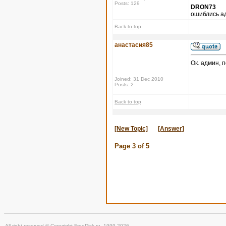
Posts: 129
DRON73
ошиблись а
Back to top
анастасия85
Ок. админ, 
Joined: 31 Dec 2010
Posts: 2
Back to top
[New Topic]
[Answer]
Page
3
of
5
All right reserved © Copyright FreeDisk.ru, 1999-2026