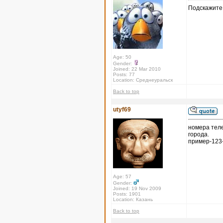
Подскажите
Age: 50
Gender:
Joined: 22 Mar 2010
Posts: 77
Location: Среднеуральск
Back to top
utyf69
номера теле
города.
пример-123
Age: 57
Gender:
Joined: 19 Nov 2009
Posts: 1901
Location: Казань
Back to top