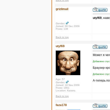
Back to top
grizlimail
utyf69
, нав
Gender:
Joined: 08 Dec 2009
Posts: 136
Back to top
utyf69
Может я чег
Добавлено спус
Браузер-хр
Добавлено спус
Age: 57
А-теперь по
Gender:
Joined: 19 Nov 2009
Posts: 1901
Location: Казань
Back to top
faza178