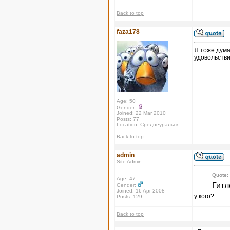
Back to top
faza178
Я тоже дума
удовольстви
Age: 50
Gender:
Joined: 22 Mar 2010
Posts: 77
Location: Среднеуральск
Back to top
admin
Site Admin
Quote:
Age: 47
Гитл
Gender:
Joined: 16 Apr 2008
у кого?
Posts: 129
Back to top