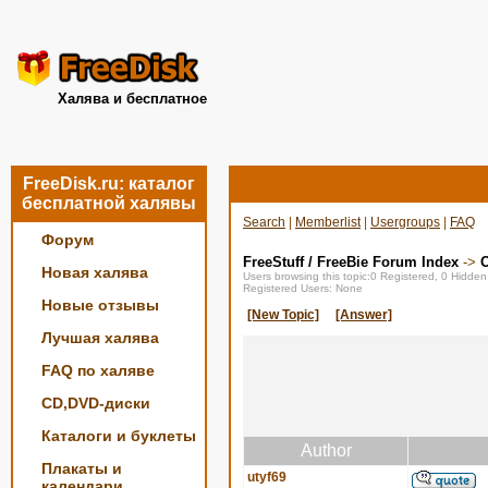
Халява и бесплатное
FreeDisk.ru: каталог
бесплатной халявы
Search
|
Memberlist
|
Usergroups
|
FAQ
Форум
FreeStuff / FreeBie Forum Index
->
О
Новая халява
Users browsing this topic:0 Registered, 0 Hidde
Registered Users: None
Новые отзывы
[New Topic]
[Answer]
Лучшая халява
FAQ по халяве
CD,DVD-диски
Каталоги и буклеты
Author
Плакаты и
utyf69
календари