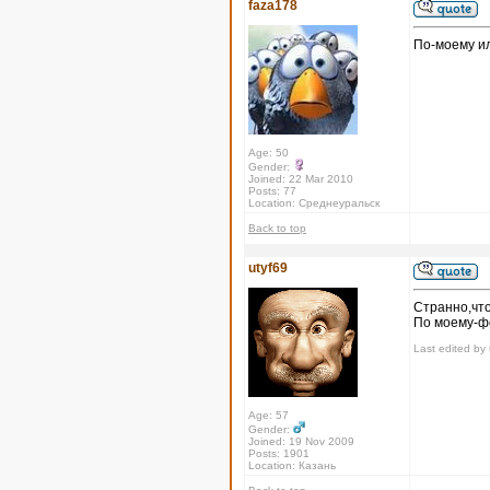
faza178
По-моему или
Age: 50
Gender:
Joined: 22 Mar 2010
Posts: 77
Location: Среднеуральск
Back to top
utyf69
Странно,чт
По моему-фо
Last edited by 
Age: 57
Gender:
Joined: 19 Nov 2009
Posts: 1901
Location: Казань