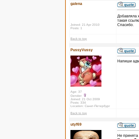
galena
Добавляла 
такая ссылк
Спасибо.
Joined: 21 Apr 2010
Posts: 1
Back to top
PussyVussy
Напиши адми
Age: 37
Gender:
Joined: 21 Oct 2009
Posts: 334
Location: Санкт-Петербург
Back to top
utyf69
Не принята