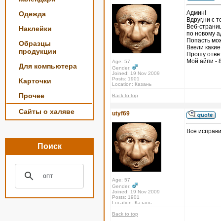
Админ!
Одежда
Вдруг,ни с 
Веб-страни
Наклейки
по новому а
Попасть мож
Образцы
Ввели какие
продукции
Прошу отве
Мой айпи - 
Age: 57
Для компьютера
Gender:
Joined: 19 Nov 2009
Posts: 1901
Карточки
Location: Казань
Прочее
Back to top
Сайты о халяве
utyf69
Все исправи
Поиск
Age: 57
Gender:
Joined: 19 Nov 2009
Posts: 1901
Location: Казань
Back to top