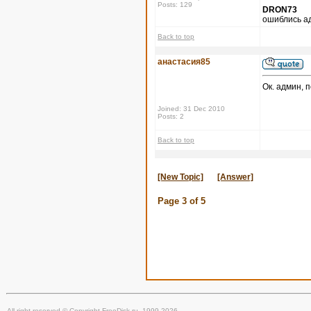
Posts: 129
DRON73
ошиблись а
Back to top
анастасия85
Ок. админ, 
Joined: 31 Dec 2010
Posts: 2
Back to top
[New Topic]
[Answer]
Page
3
of
5
All right reserved © Copyright FreeDisk.ru, 1999-2026