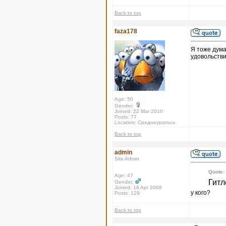
Back to top
faza178
Я тоже дума
удовольстви
Age: 50
Gender:
Joined: 22 Mar 2010
Posts: 77
Location: Среднеуральск
Back to top
admin
Site Admin
Quote:
Age: 47
Гитл
Gender:
Joined: 16 Apr 2008
у кого?
Posts: 129
Back to top