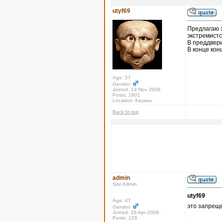
utyf69
Предлагаю 
экстремистс
В преддвери
В конце кон
Age: 57
Gender:
Joined: 19 Nov 2009
Posts: 1901
Location: Казань
Back to top
admin
Site Admin
utyf69
Age: 47
это запрещ
Gender:
Joined: 16 Apr 2008
Posts: 129