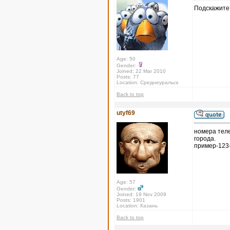
Подскажите
Age: 50
Gender:
Joined: 22 Mar 2010
Posts: 77
Location: Среднеуральск
Back to top
utyf69
номера теле
города.
пример-123
Age: 57
Gender:
Joined: 19 Nov 2009
Posts: 1901
Location: Казань
Back to top