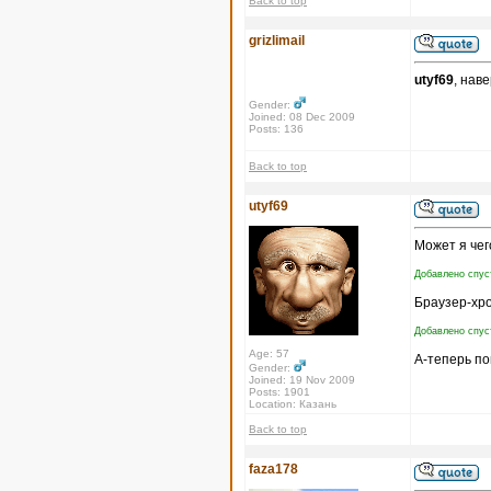
Back to top
grizlimail
utyf69
, нав
Gender:
Joined: 08 Dec 2009
Posts: 136
Back to top
utyf69
Может я чег
Добавлено спус
Браузер-хр
Добавлено спус
Age: 57
А-теперь по
Gender:
Joined: 19 Nov 2009
Posts: 1901
Location: Казань
Back to top
faza178