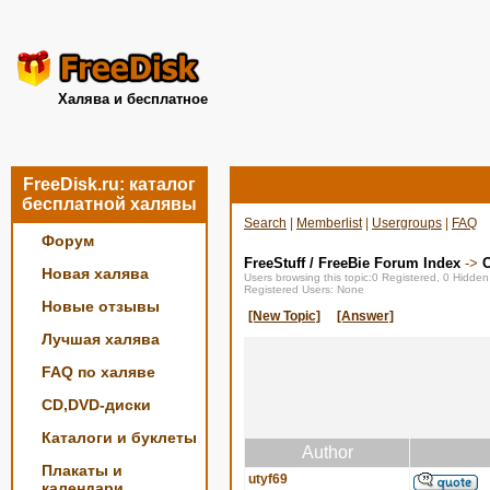
Халява и бесплатное
FreeDisk.ru: каталог
бесплатной халявы
Search
|
Memberlist
|
Usergroups
|
FAQ
Форум
FreeStuff / FreeBie Forum Index
->
О
Новая халява
Users browsing this topic:0 Registered, 0 Hidde
Registered Users: None
Новые отзывы
[New Topic]
[Answer]
Лучшая халява
FAQ по халяве
CD,DVD-диски
Каталоги и буклеты
Author
Плакаты и
utyf69
календари