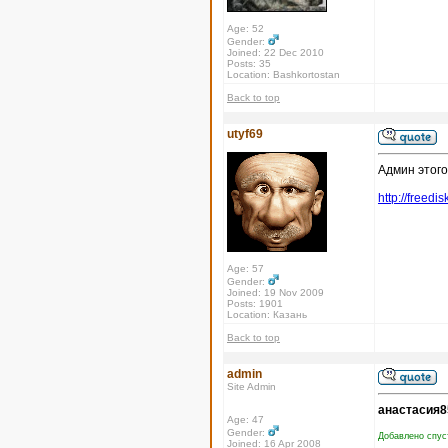
Age: 52
Gender:
Joined: 22 Dec 2010
Posts: 35
Location: Bashkortostan
Back to top
utyf69
Админ этого
http://freed
Age: 57
Gender:
Joined: 19 Nov 2009
Posts: 1901
Location: Казань
Back to top
admin
Site Admin
анастасия8
Age: 47
Gender:
Добавлено спус
Joined: 16 Apr 2008