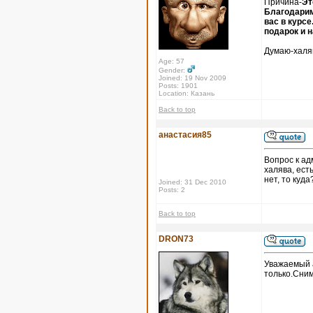
Причина-
Эт
Благодарим
вас в курс
подарок и 
Думаю-халяв
Age: 57
Gender:
Joined: 19 Nov 2009
Posts: 1901
Location: Казань
Back to top
анастасия85
Вопрос к ад
халява, ест
нет, то куда
Joined: 31 Dec 2010
Posts: 2
Back to top
DRON73
Уважаемый а
только.Сни