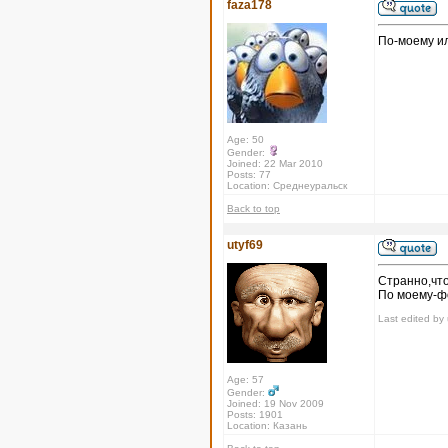
faza178
По-моему или
Age: 50
Gender:
Joined: 22 Mar 2010
Posts: 77
Location: Среднеуральск
Back to top
utyf69
Странно,чт
По моему-фо
Last edited by 
Age: 57
Gender:
Joined: 19 Nov 2009
Posts: 1901
Location: Казань