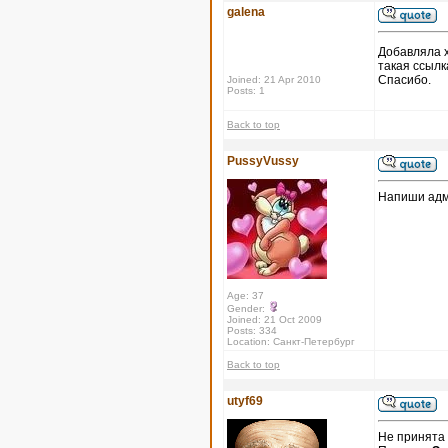
galena
Добавляла 
такая ссылк
Спасибо.
Joined: 21 Apr 2010
Posts: 1
Back to top
PussyVussy
Напиши адми
Age: 37
Gender:
Joined: 21 Oct 2009
Posts: 334
Location: Санкт-Петербург
Back to top
utyf69
Не принята