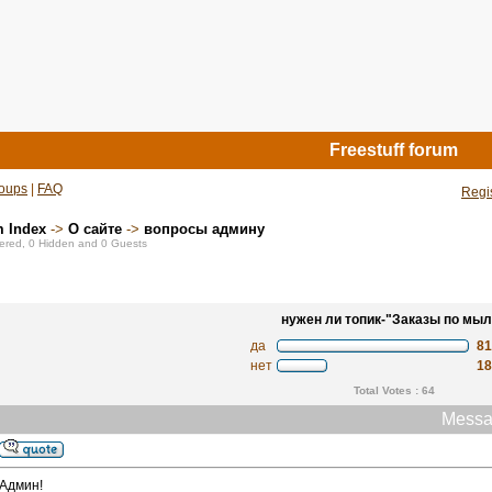
Freestuff forum
oups
|
FAQ
Regi
m Index
->
О сайте
->
вопросы админу
stered, 0 Hidden and 0 Guests
нужен ли топик-"Заказы по мыл
да
8
нет
1
Total Votes : 64
Messa
Админ!