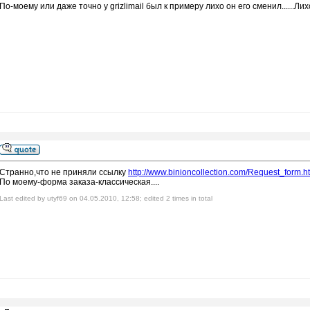
По-моему или даже точно у grizlimail был к примеру лихо он его сменил......Лихо..
Странно,что не приняли ссылку
http://www.binioncollection.com/Request_form.h
По моему-форма заказа-классическая....
Last edited by utyf69 on 04.05.2010, 12:58; edited 2 times in total