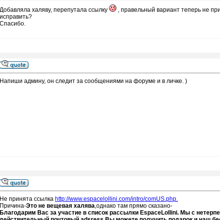
Добавляла халяву, перепутала ссылку
, правельный вариант теперь не при
исправить?
Спасибо.
Напиши админу, он следит за сообщениями на форуме и в личке. )
Не принята ссылка
http://www.espacelollini.com/intro/comUS.php.
Причина-
Это не вещевая халява
,однако там прямо сказано-
Благодарим Вас за участие в список рассылки EspaceLollini. Мы с нетер
действительный почтовый adsress Вы можете получить подарок и наш бе