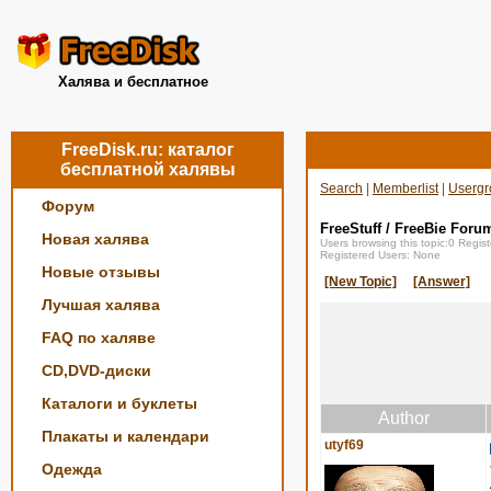
Халява и бесплатное
FreeDisk.ru: каталог
бесплатной халявы
Search
|
Memberlist
|
Usergr
Форум
FreeStuff / FreeBie Foru
Новая халява
Users browsing this topic:0 Regi
Registered Users: None
Новые отзывы
[New Topic]
[Answer]
Лучшая халява
FAQ по халяве
CD,DVD-диски
Каталоги и буклеты
Author
Плакаты и календари
utyf69
Одежда