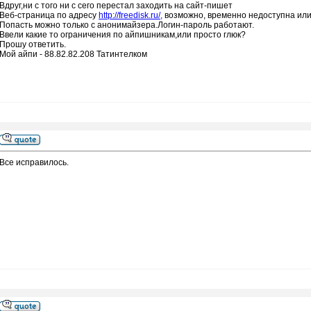
Вдруг,ни с того ни с сего перестал заходить на сайт-пишет
Веб-страница по адресу
http://freedisk.ru/,
возможно, временно недоступна или
Попасть можно только с анонимайзера.Логин-пароль работают.
Ввели какие то ограничения по айпишникам,или просто глюк?
Прошу ответить.
Мой айпи - 88.82.82.208 Татинтелком
Все исправилось.