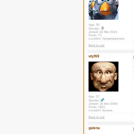
Age: 50
Gender:
Joined: 22 Mar 2010
Posts: 77
Location: Среднеуральск
Back to top
utyf69
Age: 57
Gender:
Joined: 19 Nov 2009
Posts: 1901
Location: Казань
Back to top
galena