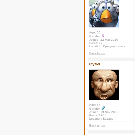
Age: 50
Gender:
Joined: 22 Mar 2010
Posts: 77
Location: Среднеуральск
Back to top
utyf69
Age: 57
Gender:
Joined: 19 Nov 2009
Posts: 1901
Location: Казань
Back to top