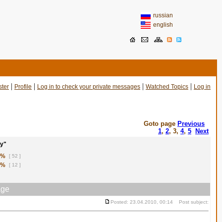
russian
english
|
|
|
|
ster
Profile
Log in to check your private messages
Watched Topics
Log in
Goto page
Previous
1
,
2
,
3
,
4
,
5
Next
у"
1%
[ 52 ]
8%
[ 12 ]
ge
Posted: 23.04.2010, 00:14 Post subject: