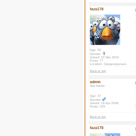
faza178
Age: 50
Gender:
Joined: 22 Mar 2010
Posts: 77
Location: Среднеуральск
Back to top
admin
Site Admin
Age: 47
Gender:
Joined: 16 Apr 2008
Posts: 129
Back to top
faza178