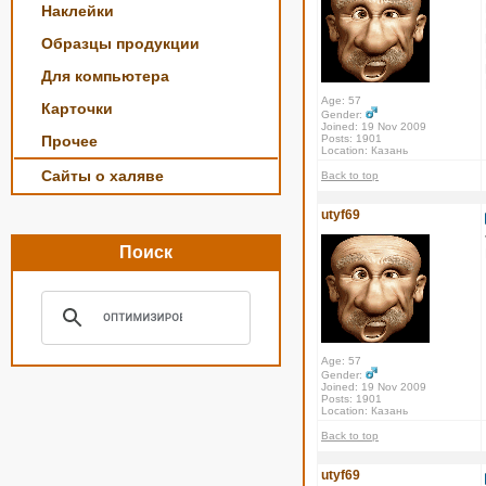
Наклейки
Образцы продукции
Для компьютера
Age: 57
Карточки
Gender:
Joined: 19 Nov 2009
Прочее
Posts: 1901
Location: Казань
Сайты о халяве
Back to top
utyf69
Поиск
Age: 57
Gender:
Joined: 19 Nov 2009
Posts: 1901
Location: Казань
Back to top
utyf69