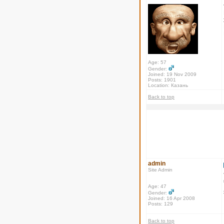
Age: 57
Gender:
Joined: 19 Nov 2009
Posts: 1901
Location: Казань
Back to top
admin
Site Admin
Age: 47
Gender:
Joined: 16 Apr 2008
Posts: 129
Back to top