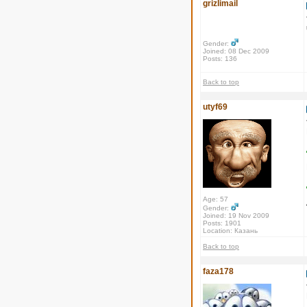
grizlimail
Gender:
Joined: 08 Dec 2009
Posts: 136
Back to top
utyf69
Age: 57
Gender:
Joined: 19 Nov 2009
Posts: 1901
Location: Казань
Back to top
faza178