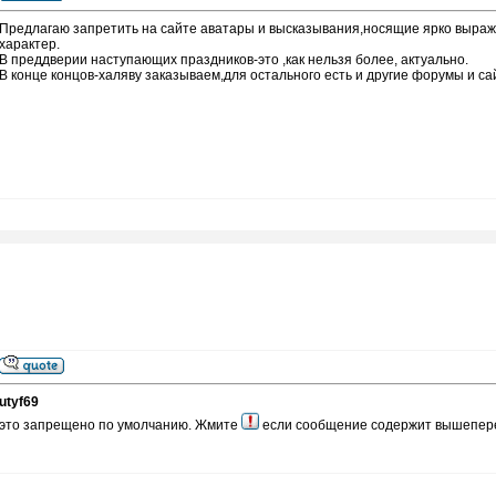
Предлагаю запретить на сайте аватары и высказывания,носящие ярко выраж
характер.
В преддверии наступающих праздников-это ,как нельзя более, актуально.
В конце концов-халяву заказываем,для остального есть и другие форумы и са
utyf69
это запрещено по умолчанию. Жмите
если сообщение содержит вышепер