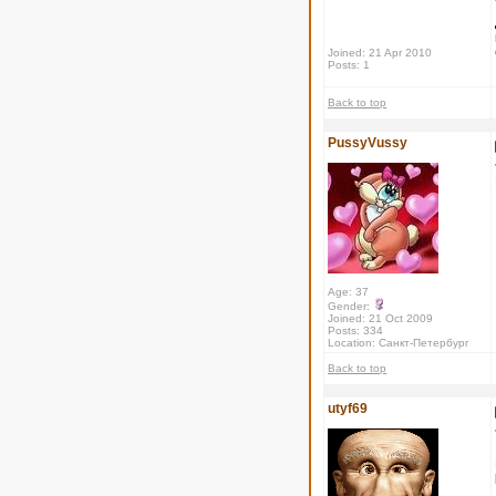
Joined: 21 Apr 2010
Posts: 1
Back to top
PussyVussy
Age: 37
Gender:
Joined: 21 Oct 2009
Posts: 334
Location: Санкт-Петербург
Back to top
utyf69