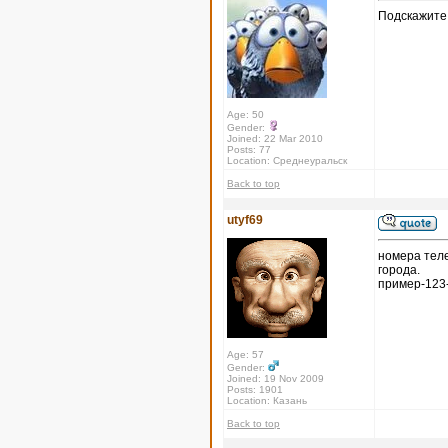
Подскажите
Age: 50
Gender:
Joined: 22 Mar 2010
Posts: 77
Location: Среднеуральск
Back to top
utyf69
номера теле
города.
пример-123
Age: 57
Gender:
Joined: 19 Nov 2009
Posts: 1901
Location: Казань
Back to top