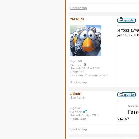
Back to top
faza178
Я тоже дума
удовольстви
Age: 50
Gender:
Joined: 22 Mar 2010
Posts: 77
Location: Среднеуральск
Back to top
admin
Site Admin
Quote:
Age: 47
Гитл
Gender:
Joined: 16 Apr 2008
у кого?
Posts: 129
Back to top