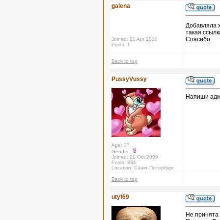
galena
Добавляла 
такая ссылк
Спасибо.
Joined: 21 Apr 2010
Posts: 1
Back to top
PussyVussy
Напиши адми
Age: 37
Gender:
Joined: 21 Oct 2009
Posts: 334
Location: Санкт-Петербург
Back to top
utyf69
Не принята