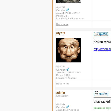
Age: 52
Gender:
Joined: 22 Dec 2010
Posts: 35
Location: Bashkortostan
Back to top
utyf69
Админ этого
http://freed
Age: 57
Gender:
Joined: 19 Nov 2009
Posts: 1901
Location: Казань
Back to top
admin
Site Admin
анастасия8
Age: 47
Gender:
Добавлено спус
Joined: 16 Apr 2008