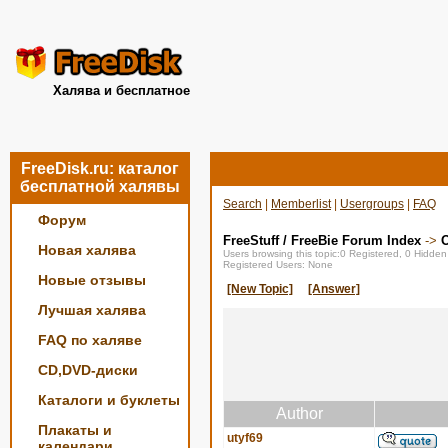
Халява и бесплатное
FreeDisk.ru: каталог
бесплатной халявы
Search
|
Memberlist
|
Usergroups
|
FAQ
Форум
FreeStuff / FreeBie Forum Index
->
О
Новая халява
Users browsing this topic:0 Registered, 0 Hidde
Registered Users: None
Новые отзывы
[New Topic]
[Answer]
Лучшая халява
FAQ по халяве
CD,DVD-диски
Каталоги и буклеты
Author
Плакаты и
utyf69
календари