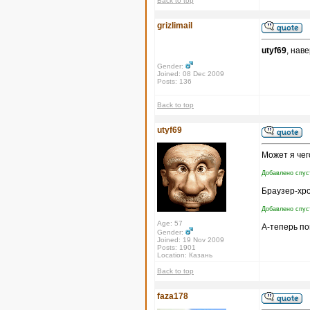
Back to top
grizlimail
utyf69
, нав
Gender:
Joined: 08 Dec 2009
Posts: 136
Back to top
utyf69
Может я чег
Добавлено спус
Браузер-хр
Добавлено спус
Age: 57
А-теперь по
Gender:
Joined: 19 Nov 2009
Posts: 1901
Location: Казань
Back to top
faza178