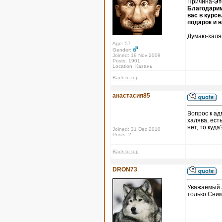
Причина-
Эт
Благодарим
вас в курс
подарок и 
Думаю-халяв
Age: 57
Gender:
Joined: 19 Nov 2009
Posts: 1901
Location: Казань
Back to top
анастасия85
Вопрос к ад
халява, ест
нет, то куда
Joined: 31 Dec 2010
Posts: 2
Back to top
DRON73
Уважаемый а
только.Сни