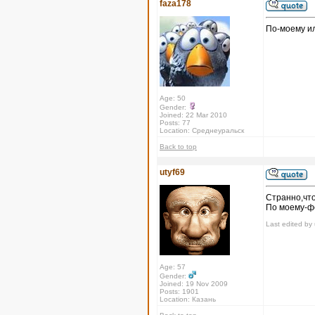
faza178
По-моему или
Age: 50
Gender:
Joined: 22 Mar 2010
Posts: 77
Location: Среднеуральск
Back to top
utyf69
Странно,чт
По моему-фо
Last edited by 
Age: 57
Gender:
Joined: 19 Nov 2009
Posts: 1901
Location: Казань