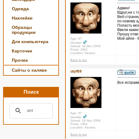
Админ!
Одежда
Вдруг,ни с 
Веб-страни
Наклейки
по новому а
Попасть мож
Образцы
Ввели какие
продукции
Прошу отве
Мой айпи - 
Age: 57
Для компьютера
Gender:
Joined: 19 Nov 2009
Posts: 1901
Карточки
Location: Казань
Прочее
Back to top
Сайты о халяве
utyf69
Все исправи
Поиск
Age: 57
Gender:
Joined: 19 Nov 2009
Posts: 1901
Location: Казань
Back to top