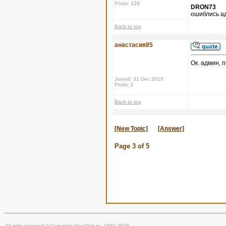
Posts: 129
DRON73
ошиблись а
Back to top
анастасия85
Ок. админ, 
Joined: 31 Dec 2010
Posts: 2
Back to top
[New Topic]
[Answer]
Page
3
of
5
All right reserved © Copyright FreeDisk.ru, 1999-2026