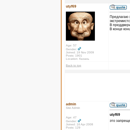
utyf69
Предлагаю 
экстремистс
В преддвери
В конце кон
Age: 57
Gender:
Joined: 19 Nov 2009
Posts: 1901
Location: Казань
Back to top
admin
Site Admin
utyf69
Age: 47
это запрещ
Gender:
Joined: 16 Apr 2008
Posts: 129