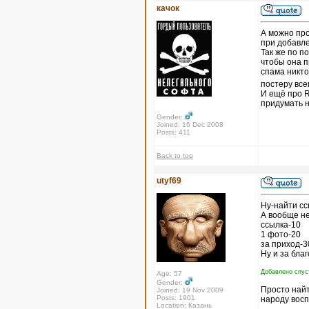
качок
А можно про
при добавле
Так же по п
чтобы она п
спама никто 
постеру все
И ещё про R
придумать н
Gender:
Joined: 16 Dec 2008
Posts: 411
Back to top
utyf69
Ну-найти сс
А вообще не
ссылка-10
1 фото-20
за приход-3
Ну и за благ
Добавлено спуст
Age: 57
Gender:
Просто найт
Joined: 19 Nov 2009
Posts: 1901
народу восп
Location: Казань