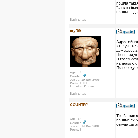
пошла такая
"ссылка был
понимаю доб
Back to top
utyf69
Адрес обычн
Кв. Лучше п
дом.адрес,з
Не понял,чт
В твоем слу
напрямую с
По поводу с
Age: 57
Gender:
Joined: 19 Nov 2009
Posts: 1901
Location: Казань
Back to top
COUNTRY
Т.е. В поле 
Age: 42
понимаю? А 
Gender:
откуда халяв
Joined: 14 Dec 2009
Posts: 8