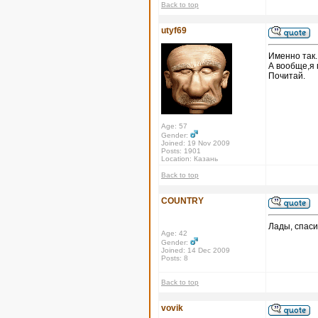
Back to top
utyf69
Именно так.
А вообще,я 
Почитай.
Age: 57
Gender:
Joined: 19 Nov 2009
Posts: 1901
Location: Казань
Back to top
COUNTRY
Лады, спаси
Age: 42
Gender:
Joined: 14 Dec 2009
Posts: 8
Back to top
vovik