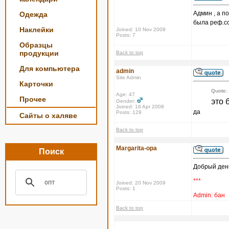
Админ , а п
Одежда
была реф.с
Наклейки
Joined: 10 Nov 2009
Posts: 7
Образцы
продукции
Back to top
Для компьютера
admin
Site Admin
Карточки
Quote:
Age: 47
Прочее
это 
Gender:
Joined: 16 Apr 2008
да
Posts: 129
Сайты о халяве
Back to top
Margarita-opa
Поиск
Добрый ден
***
Joined: 20 Nov 2009
Posts: 1
Admin: бан
Back to top