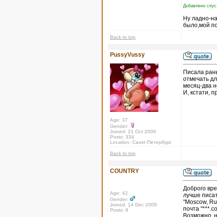
Добавлено спус
Ну ладно-на
было,мой по
Back to top
PussyVussy
Писала рань
отмечать дл
месяц-два н
И, кстати, п
Age: 37
Gender:
Joined: 21 Oct 2009
Posts: 334
Location: Санкт-Петербург
Back to top
COUNTRY
Доброго вре
Age: 42
лучше писат
Gender:
"Moscow, Ru
Joined: 14 Dec 2009
почта "***.
Posts: 8
Возможно, н