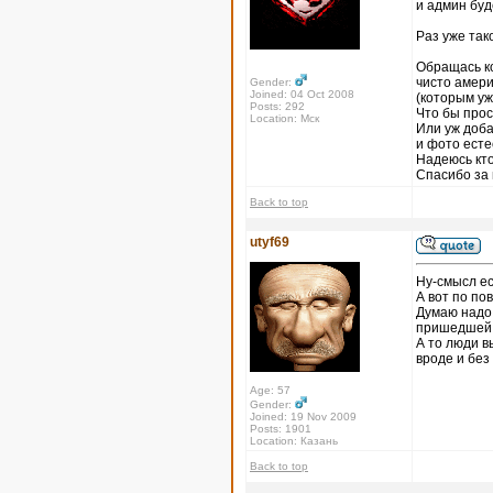
и админ буд
Раз уже так
Обращась к
чисто амер
Gender:
Joined: 04 Oct 2008
(которым уж
Posts: 292
Что бы прос
Location: Мск
Или уж доба
и фото ест
Надеюсь кт
Спасибо за
Back to top
utyf69
Ну-смысл ес
А вот по по
Думаю надо
пришедшей и
А то люди в
вроде и без
Age: 57
Gender:
Joined: 19 Nov 2009
Posts: 1901
Location: Казань
Back to top