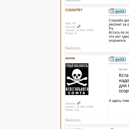
COUNTRY
Спасибо доб
Age: 42
респект за 
Gender:
P.s.
Joined: 14 Dec 2009
Кстать по п
Posts: 8
что нет зде
огорчился.
Back to top
качок
Quote:
Кста
надо
для 
огор
А здесь тоже
Gender:
Joined: 16 Dec 2008
Posts: 411
Back to top