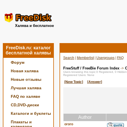
Халява и бесплатное
FreeDisk.ru: каталог
бесплатной халявы
Search
|
Memberlist
|
Usergroups
|
FAQ
Форум
FreeStuff / FreeBie Forum Index
->
О
Новая халява
Users browsing this topic:0 Registered, 0 Hidde
Registered Users: None
Новые отзывы
[New Topic]
[Answer]
Лучшая халява
FAQ по халяве
CD,DVD-диски
Каталоги и буклеты
Author
Плакаты и
огого
календари