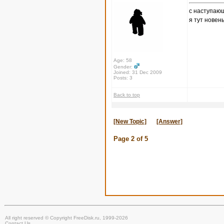
с наступаю
я тут новен
Age: 58
Gender:
Joined: 31 Dec 2009
Posts: 3
Back to top
[New Topic]
[Answer]
Page
2
of
5
All right reserved © Copyright FreeDisk.ru, 1999-2026
Contact Us