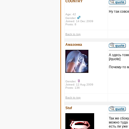
COUNTRY
Ну так совс
Age: 42
Gender:
Joined: 14 Dec 2009
Posts: 8
Back to top
Амазонка
А здесь тоже
[/quote]
Почему-то м
Gender:
Joined: 12 Aug 2009
Posts: 136
Back to top
Stuf
Так же сбоку
можно туда 
есть ли уже