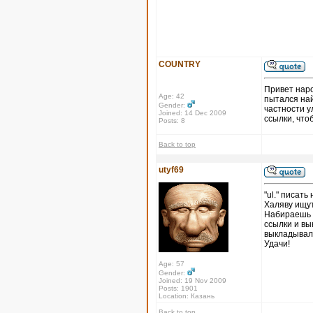
COUNTRY
Привет наро
Age: 42
пытался най
Gender:
частности у
Joined: 14 Dec 2009
ссылки, что
Posts: 8
Back to top
utyf69
"ul." писать
Халяву ищут
Набираешь в
ссылки и в
выкладывал.
Удачи!
Age: 57
Gender:
Joined: 19 Nov 2009
Posts: 1901
Location: Казань
Back to top