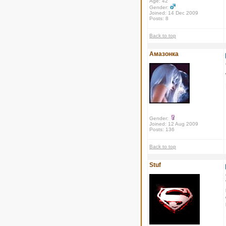
Age: 42
Gender:
Joined: 14 Dec 2009
Posts: 8
Back to top
Амазонка
Gender:
Joined: 12 Aug 2009
Posts: 136
Back to top
Stuf