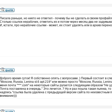
Писала раньше, но никто не ответил - почему бы не сделать в своем профайл
Столько ссылок нерабочих, отметить их и потом через месяц-два не задумыват
И, кстати, про нерабочие ссылки - может, их стоит удалять или в архив перено
Доброго время суток! Я собственно опять с вопросами..) Первый состоит в 
"Moscow, Russia; Lenina st.6 apt.219" или можно просто "Moscow, Russia; Lenin
меня почта "***.com" на некоторые сайты ругается следующим образом "Не у
Почта поставлена в очередь." Это лечится..? Ну и раз пошла такая пьянка, то
надпись "ссылка была удалена с предыдущей версии сайта по неизвестным пр
внимание)))