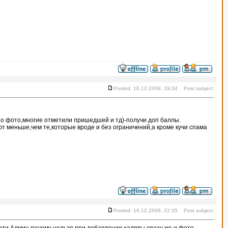
Posted: 16.12.2009, 19:34 Post subject:
о фото,многие отметили пришедшей и тд)-получи доп баллы.
т меньше,чем те,которые вроде и без ограничений,а кроме кучи спама
Posted: 16.12.2009, 22:35 Post subject: