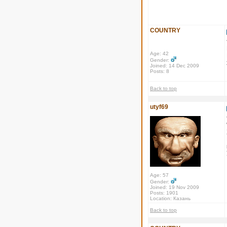
COUNTRY
Age: 42
Gender:
Joined: 14 Dec 2009
Posts: 8
Back to top
utyf69
Age: 57
Gender:
Joined: 19 Nov 2009
Posts: 1901
Location: Казань
Back to top