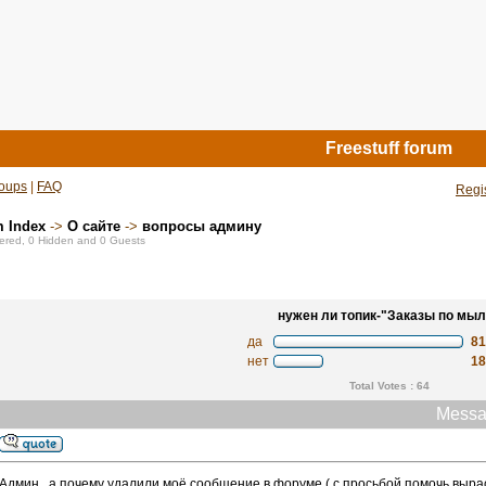
Freestuff forum
oups
|
FAQ
Regi
m Index
->
О сайте
->
вопросы админу
stered, 0 Hidden and 0 Guests
нужен ли топик-"Заказы по мыл
да
8
нет
1
Total Votes : 64
Messa
Админ , а почему удалили моё сообщение в форуме ( с просьбой помочь вырас