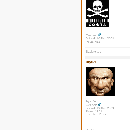
Gender:
Joined: 16 Dec 2008
Posts: 411
Back to top
utyf69
Age: 57
Gender:
Joined: 19 Nov 2009
Posts: 1901
Location: Казань