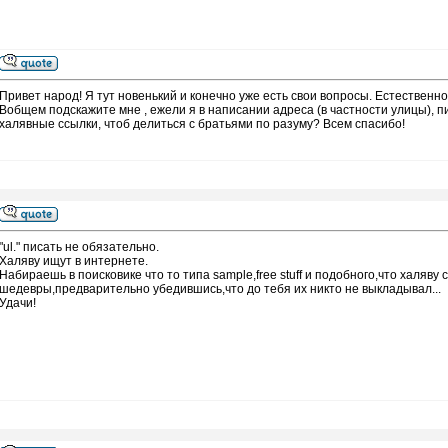
Привет народ! Я тут новенький и конечно уже есть свои вопросы. Естественно 
Вобщем подскажите мне , ежели я в написании адреса (в частности улицы), пиш
халявные ссылки, чтоб делиться с братьями по разуму? Всем спасибо!
"ul." писать не обязательно.
Халяву ищут в интернете.
Набираешь в поисковике что то типа sample,free stuff и подобного,что хал
шедевры,предварительно убедившись,что до тебя их никто не выкладывал...
Удачи!