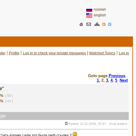
russian
english
|
|
|
|
ster
Profile
Log in to check your private messages
Watched Topics
Log in
Goto page
Previous
1
,
2
,
3
,
4
,
5
Next
у"
1%
[ 52 ]
8%
[ 12 ]
ge
Posted: 11.11.2009, 20:37 Post subject:
тить ёлочку ) или это была реф.ссылка ?