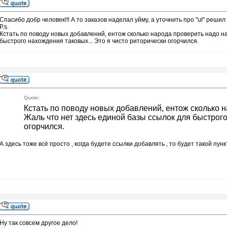
Спасибо добр человек!!! А то заказов наделал уйму, а уточнить про "ul" реши
P.s.
Кстать по поводу новых добавлений, ентож сколько народа проверить надо на
быстрого нахождения таковых... Это я чисто риторически огорчился.
Quote:
Кстать по поводу новых добавлений, ентож сколько н
Жаль что нет здесь единой базы ссылок для быстрого
огорчился.
А здесь тоже всё просто , когда будете ссылки добавлять , то будет такой пункт
Ну так совсем другое дело!