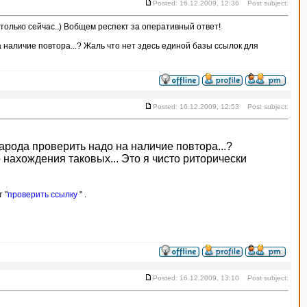
Posted: 16.12.2009, 12:36 Post subject:
л только сейчас..) Вобщем респект за оперативный ответ!
 наличие повтора...? Жаль что нет здесь единой базы ссылок для
Posted: 16.12.2009, 12:53 Post subject:
арода проверить надо на наличие повтора...?
 нахождения таковых... Это я чисто риторически
 "
проверить ссылку
" .
Posted: 16.12.2009, 13:10 Post subject: