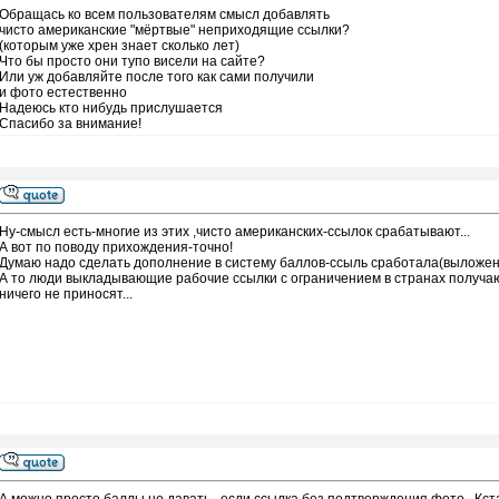
Обращась ко всем пользователям смысл добавлять
чисто американские "мёртвые" неприходящие ссылки?
(которым уже хрен знает сколько лет)
Что бы просто они тупо висели на сайте?
Или уж добавляйте после того как сами получили
и фото естественно
Надеюсь кто нибудь прислушается
Спасибо за внимание!
Ну-смысл есть-многие из этих ,чисто американских-ссылок срабатывают...
А вот по поводу прихождения-точно!
Думаю надо сделать дополнение в систему баллов-ссыль сработала(выложен
А то люди выкладывающие рабочие ссылки с ограничением в странах получаю
ничего не приносят...