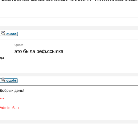
Quote:
это была реф.ссылка
да
Добрый день!
***
Admin: бан