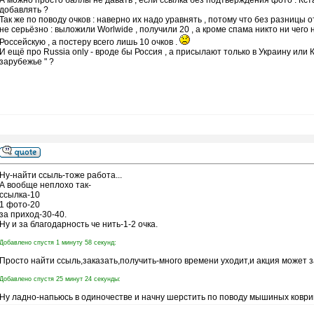
А можно просто баллы не давать , если ссылка без подтверждения фото . Кс
добавлять ?
Так же по поводу очков : наверно их надо уравнять , потому что без разницы о
не серьёзно : выложили Worlwide , получили 20 , а кроме спама никто ни чего н
Россейскую , а постеру всего лишь 10 очков .
И ещё про Russia only - вроде бы Россия , а присылают только в Украину или
зарубежье " ?
Ну-найти ссыль-тоже работа...
А вообще неплохо так-
ссылка-10
1 фото-20
за приход-30-40.
Ну и за благодарность че нить-1-2 очка.
Добавлено спустя 1 минуту 58 секунд:
Просто найти ссыль,заказать,получить-много времени уходит,и акция может з
Добавлено спустя 25 минут 24 секунды:
Ну ладно-напьюсь в одиночестве и начну шерстить по поводу мышиных коврик