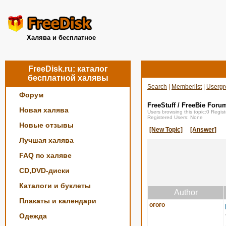
Халява и бесплатное
FreeDisk.ru: каталог
бесплатной халявы
Search
|
Memberlist
|
Usergr
Форум
FreeStuff / FreeBie Foru
Новая халява
Users browsing this topic:0 Regi
Registered Users: None
Новые отзывы
[New Topic]
[Answer]
Лучшая халява
FAQ по халяве
CD,DVD-диски
Каталоги и буклеты
Author
Плакаты и календари
огого
Одежда