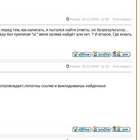
Posted: 16.12.2009, 12:00 Post subject:
перед тем, как написать, я пытался найти ответы, но безрезультатно...
у без приписки "ul." меня халява найдёт али нет..? И второе, Где искать
Posted: 16.12.2009, 12:15 Post subject:
яву сопровождает,лопатиш ссылки и выкладываешь найденные