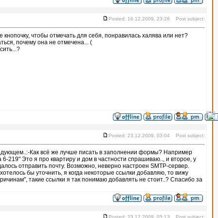
Posted: 16.12.2009, 23:26 Post subject:
е кнопочку, чтобы отмечать для себя, понравилась халява или нет?
ься, почему она не отмечена... (
сить...?
Posted: 23.12.2009, 03:04 Post subject:
следующем..:-Как всё же лучше писать в заполнении формы? Например
a 6-219" Это я про квартиру и дом в частности спрашиваю.., и второе, у
далось отправить почту. Возможно, неверно настроен SMTP-сервер.
 хотелось бы уточнить, я когда некоторые ссылки добавляю, то вижу
ичинам", такие ссылки я так понимаю добавлять не стоит..? Спасибо за
Posted: 23.12.2009, 05:13 Post subject: