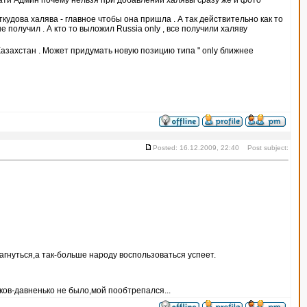
тати Админ почему нельзя при добавлении халявы сразу же и фото
ткудова халява - главное чтобы она пришла . А так действительно как то
е получил . А кто то выложил Russia only , все получили халяву
 Казахстан . Может придумать новую позицию типа " only ближнее
Posted: 16.12.2009, 22:40 Post subject:
агнуться,а так-больше народу воспользоваться успеет.
ов-давненько не было,мой пообтрепался...