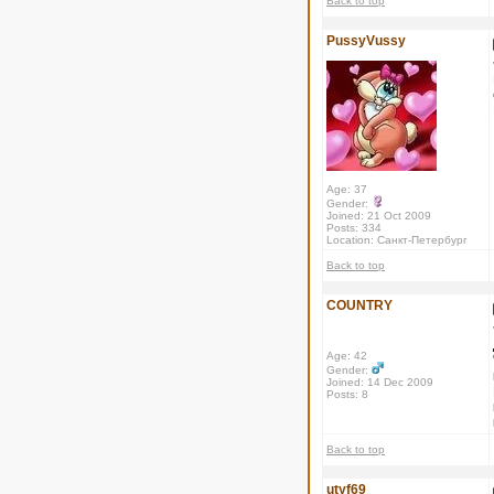
Back to top
PussyVussy
Age: 37
Gender:
Joined: 21 Oct 2009
Posts: 334
Location: Санкт-Петербург
Back to top
COUNTRY
Age: 42
Gender:
Joined: 14 Dec 2009
Posts: 8
Back to top
utyf69