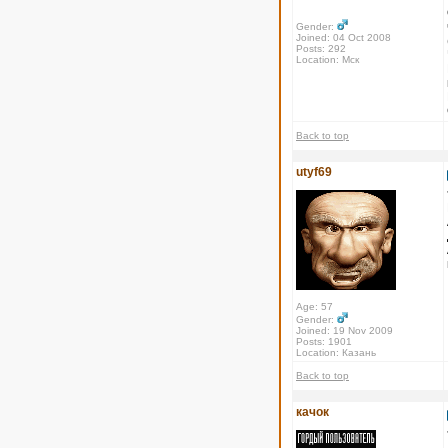
Gender:
Joined: 04 Oct 2008
Posts: 292
Location: Мск
Back to top
utyf69
Age: 57
Gender:
Joined: 19 Nov 2009
Posts: 1901
Location: Казань
Back to top
качок