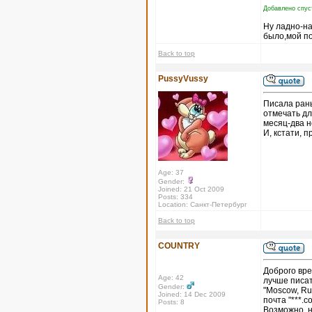
Добавлено спус
Ну ладно-на
было,мой по
Back to top
PussyVussy
Писала рань
отмечать дл
месяц-два н
И, кстати, п
Age: 37
Gender:
Joined: 21 Oct 2009
Posts: 334
Location: Санкт-Петербург
Back to top
COUNTRY
Доброго вре
Age: 42
лучше писат
Gender:
"Moscow, Ru
Joined: 14 Dec 2009
почта "***.
Posts: 8
Возможно, н