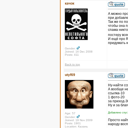
качок
А можно про
при добавле
Так же по п
чтобы она п
спама никто 
постеру все
И ещё про R
придумать н
Gender:
Joined: 16 Dec 2008
Posts: 411
Back to top
utyf69
Ну-найти сс
А вообще не
ссылка-10
1 фото-20
за приход-3
Ну и за благ
Добавлено спуст
Age: 57
Gender:
Просто найт
Joined: 19 Nov 2009
Posts: 1901
народу восп
Location: Казань