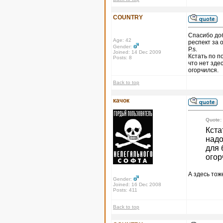
COUNTRY
Спасибо доб
Age: 42
респект за 
Gender:
P.s.
Joined: 14 Dec 2009
Кстать по п
Posts: 8
что нет зде
огорчился.
Back to top
качок
Quote:
Кста
надо
для 
огор
А здесь тоже
Gender:
Joined: 16 Dec 2008
Posts: 411
Back to top