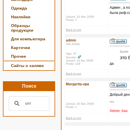
Админ , а п
Одежда
была реф.с
Наклейки
Joined: 10 Nov 2009
Posts: 7
Образцы
продукции
Back to top
Для компьютера
admin
Site Admin
Карточки
Quote:
Age: 47
Прочее
это 
Gender:
Joined: 16 Apr 2008
да
Posts: 129
Сайты о халяве
Back to top
Margarita-opa
Поиск
Добрый ден
***
Joined: 20 Nov 2009
Posts: 1
Admin: бан
Back to top