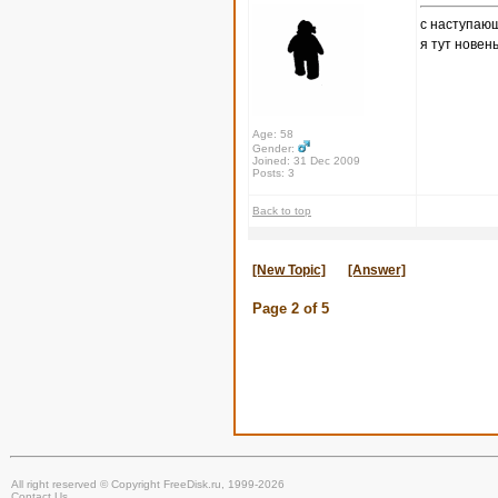
с наступаю
я тут новен
Age: 58
Gender:
Joined: 31 Dec 2009
Posts: 3
Back to top
[New Topic]
[Answer]
Page
2
of
5
All right reserved © Copyright FreeDisk.ru, 1999-2026
Contact Us