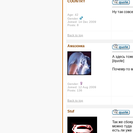
COUNTRY
Ну так совс
Age: 42
Gender:
Joined: 14 Dec 2009
Posts: 8
Back to top
Амазонка
А здесь тоже
[/quote]
Почему-то м
Gender:
Joined: 12 Aug 2009
Posts: 136
Back to top
Stuf
Так же сбоку
можно туда 
есть ли уже