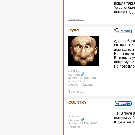
пошла такая
"ссылка был
понимаю доб
Back to top
utyf69
Адрес обычн
Кв. Лучше п
дом.адрес,з
Не понял,чт
В твоем слу
напрямую с
По поводу с
Age: 57
Gender:
Joined: 19 Nov 2009
Posts: 1901
Location: Казань
Back to top
COUNTRY
Т.е. В поле 
Age: 42
понимаю? А 
Gender:
откуда халяв
Joined: 14 Dec 2009
Posts: 8