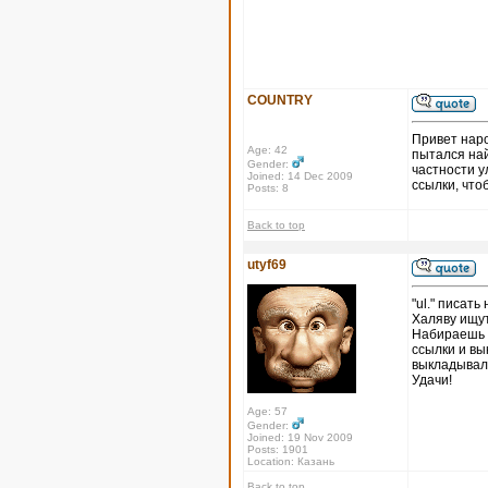
COUNTRY
Привет наро
Age: 42
пытался най
Gender:
частности у
Joined: 14 Dec 2009
ссылки, что
Posts: 8
Back to top
utyf69
"ul." писать
Халяву ищут
Набираешь в
ссылки и в
выкладывал.
Удачи!
Age: 57
Gender:
Joined: 19 Nov 2009
Posts: 1901
Location: Казань
Back to top