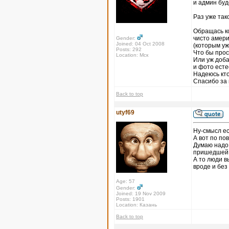
и админ буд
Раз уже так
Обращась к
чисто амер
Gender:
Joined: 04 Oct 2008
(которым уж
Posts: 292
Что бы прос
Location: Мск
Или уж доба
и фото ест
Надеюсь кт
Спасибо за
Back to top
utyf69
Ну-смысл ес
А вот по по
Думаю надо
пришедшей и
А то люди в
вроде и без
Age: 57
Gender:
Joined: 19 Nov 2009
Posts: 1901
Location: Казань
Back to top