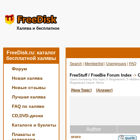
Халява и бесплатное
FreeDisk.ru: каталог
бесплатной халявы
Search
|
Memberlist
|
Usergroups
|
FAQ
Форум
FreeStuff / FreeBie Forum Index
->
О
Новая халява
Users browsing this topic:0 Registered, 0 Hidde
Registered Users: None
Новые отзывы
[New Topic]
[Answer]
Лучшая халява
FAQ по халяве
CD,DVD-диски
Каталоги и буклеты
Author
Плакаты и
огого
календари