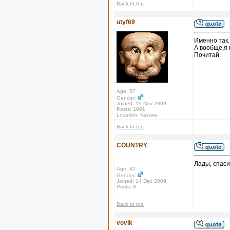
Back to top
utyf69
Именно так.
А вообще,я 
Почитай.
Age: 57
Gender:
Joined: 19 Nov 2009
Posts: 1901
Location: Казань
Back to top
COUNTRY
Лады, спаси
Age: 42
Gender:
Joined: 14 Dec 2009
Posts: 8
Back to top
vovik