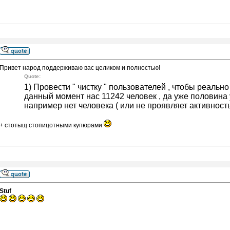
Привет народ поддерживаю вас целиком и полностью!
Quote:
1) Провести " чистку " пользователей , чтобы реальн
данный момент нас 11242 человек , да уже половина у
например нет человека ( или не проявляет активность )
+ стотыщ стопицотными купюрами
Stuf