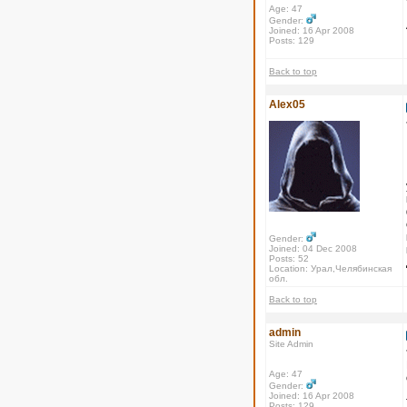
Age: 47
Gender:
Joined: 16 Apr 2008
Posts: 129
Back to top
Alex05
Gender:
Joined: 04 Dec 2008
Posts: 52
Location: Урал,Челябинская
обл.
Back to top
admin
Site Admin
Age: 47
Gender:
Joined: 16 Apr 2008
Posts: 129