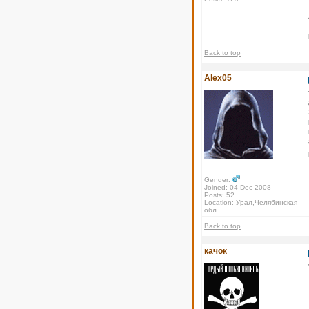
Back to top
Alex05
Gender:
Joined: 04 Dec 2008
Posts: 52
Location: Урал,Челябинская
обл.
Back to top
качок