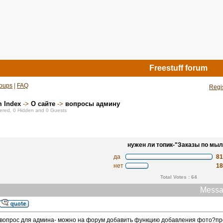
Freestuff forum
oups
|
FAQ
Regi
m Index
->
О сайте
->
вопросы админу
stered, 0 Hidden and 0 Guests
нужен ли топик-"Заказы по мыл
да
8
нет
1
Total Votes : 64
Messa
вопрос для админа- можно на форум добавить функцию добавления фото?про