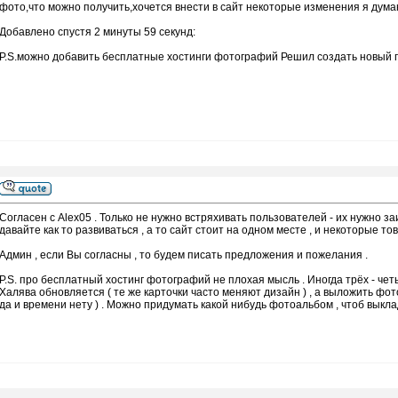
фото,что можно получить,хочется внести в сайт некоторые изменения я дума
Добавлено спустя 2 минуты 59 секунд:
P.S.можно добавить бесплатные хостинги фотографий Решил создать новый по
Согласен с Alex05 . Только не нужно встряхивать пользователей - их нужно з
давайте как то развиваться , а то сайт стоит на одном месте , и некоторые т
Админ , если Вы согласны , то будем писать предложения и пожелания .
P.S. про бесплатный хостинг фотографий не плохая мысль . Иногда трёх - чет
Халява обновляется ( те же карточки часто меняют дизайн ) , а выложить фото
да и времени нету ) . Можно придумать какой нибудь фотоальбом , чтоб выкла