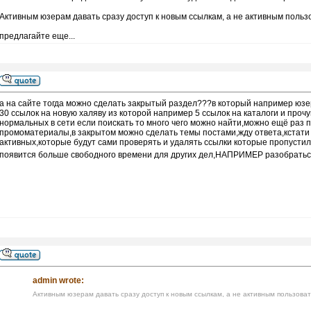
Активным юзерам давать сразу доступ к новым ссылкам, а не активным поль
предлагайте еще...
а на сайте тогда можно сделать закрытый раздел???в который например юзе
30 ссылок на новую халяву из которой например 5 ссылок на каталоги и прочу
нормальных в сети если поискать то много чего можно найти,можно ещё раз п
промоматериалы,в закрытом можно сделать темы постами,жду ответа,кстати
активных,которые будут сами проверять и удалять ссылки которые пропустил 
появится больше свободного времени для других дел,НАПРИМЕР разобраться
admin wrote:
Активным юзерам давать сразу доступ к новым ссылкам, а не активным пользова