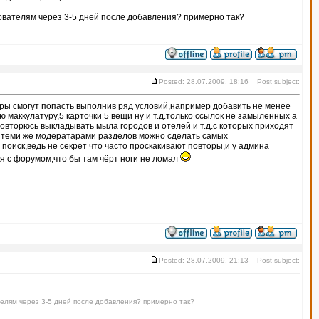
зователям через 3-5 дней после добавления? примерно так?
Posted: 28.07.2009, 18:16 Post subject:
ры смогут попасть выполнив ряд условий,например добавить не менее
ю маккулатуру,5 карточки 5 вещи ну и т.д.только ссылок не замыленных а
овторюсь выкладывать мыла городов и отелей и т.д.с которых приходят
 теми же модератарами разделов можно сделать самых
поиск,ведь не секрет что часто проскакивают повторы,и у админа
 с форумом,что бы там чёрт ноги не ломал
Posted: 28.07.2009, 21:13 Post subject:
телям через 3-5 дней после добавления? примерно так?