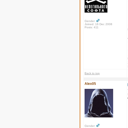
Gender:
Joined: 16 Dec 2008
Posts: 411
Back to top
Alex05
Gender: