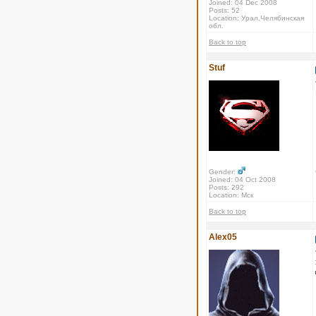
Joined: 04 Dec 2008
Posts: 52
Location: Урал,Челябинская
обл.
Back to top
Stuf
Gender:
Joined: 04 Oct 2008
Posts: 292
Location: Мск
Back to top
Alex05