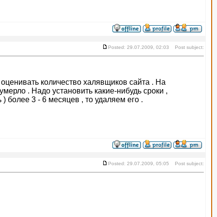
Posted: 29.07.2009, 02:03 Post subject:
о оценивать количество халявщиков сайта . На
мерло . Надо установить какие-нибудь сроки ,
 более 3 - 6 месяцев , то удаляем его .
Posted: 29.07.2009, 05:05 Post subject: