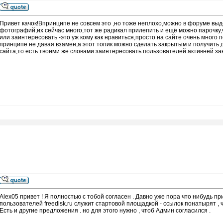
Привет качок!Впринципе не совсем это ,но тоже неплохо,можно в форуме выд
фотографий,их сейчас много,тот же радикал прилепить и ещё можно парочку,
или заинтересовать -это уж кому как нравиться,просто на сайте очень много
принципе не давая взамен,а этот топик можно сделать закрытым и получить 
сайта,то есть твоими же словами заинтересовать пользователей активней з
Alex05 привет ! Я полностью с тобой согласен . Давно уже пора что нибудь п
пользователей freedisk.ru служит стартовой площадкой - ссылок понатырят , чт
Есть и другие предложения . но для этого нужно , чтоб Админ согласился .