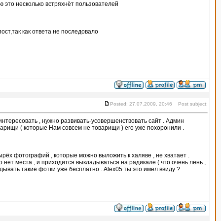
ю это несколько встряхнёт пользователей
ст,так как ответа не последовало
Posted: 27.07.2009, 20:46 Post subject:
аинтересовать , нужно развивать-усовершенствовать сайт . Админ
оварищи ( которые Нам совсем не товарищи ) его уже похоронили .
ырёх фотографий , которые можно выложить к халяве , не хватает .
 нет места , и приходится выкладываться на радикале ( что очень лень ,
дывать такие фотки уже бесплатно . Alex05 ты это имел ввиду ?