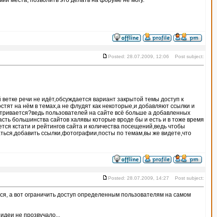
ии места, позволить это делать на форуме не могу.
Posted: 28.07.2009, 12:06 Post subject:
ветке речи не идёт,обсуждается вариант закрытой темы доступ к
стят на нём в темах,а не флудят как некоторые,и добавляют ссылки и
атривается?ведь пользователей на сайте всё больше а добавленных
асть большинства сайтов халявы которые вроде бы и есть и в тоже время
тся кстати и рейтингов сайта и количества посещений,ведь чтобы
аться,добавить ссылки,фотографии,посты по темам,вы же видете,что
Posted: 28.07.2009, 14:27 Post subject:
аться, а вот ограничить доступ определенным пользователям на самом
идеи не прозвучало...