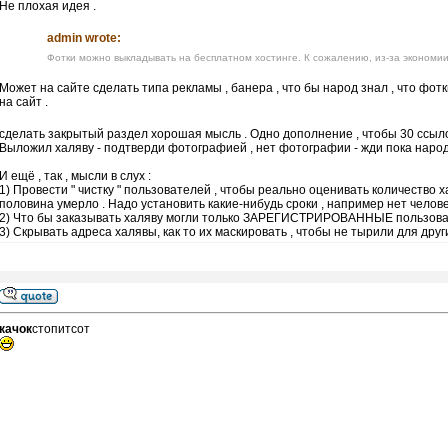
Не плохая идея .
admin wrote:
Фотки можно выкладывать на бесплатном хостинге. К сожалению, из-за экономии
Может на сайте сделать типа рекламы , банера , что бы народ знал , что фо
на сайт .
сделать закрытый раздел хорошая мысль . Одно дополнение , чтобы 30 ссыл
Выложил халяву - подтверди фотографией , нет фотографии - жди пока народ 
И ещё , так , мысли в слух :
1) Провести " чистку " пользователей , чтобы реально оценивать количество 
половина умерло . Надо установить какие-нибудь сроки , например нет человека
2) Что бы заказывать халяву могли только ЗАРЕГИСТРИРОВАННЫЕ пользова
3) Скрывать адреса халявы, как то их маскировать , чтобы не тырили для други
качок
стопитсот