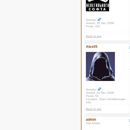
Gender:
Joined: 16 Dec 2008
Posts: 411
Back to top
Alex05
Gender:
Joined: 04 Dec 2008
Posts: 52
Location: Урал,Челябинская
обл.
Back to top
admin
Site Admin