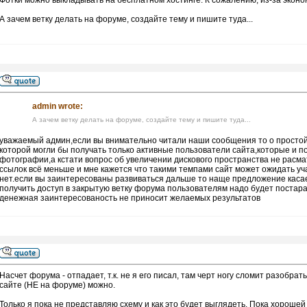
Фотки можно выкладывать на бесплатном хостинге. К сожалению, из-за эконом
А зачем ветку делать на форуме, создайте тему и пишите туда...
admin wrote:
А зачем ветку делать на форуме, создайте тему и пишите туда...
уважаемый админ,если вы внимательно читали наши сообщения то о простой 
которой могли бы получать только активные пользователи сайта,которые и по
фотографии,а кстати вопрос об увеличении дискового пространства не расм
ссылок всё меньше и мне кажется что такими темпами сайт может ожидать уч
нет.если вы заинтересованы развиваться дальше то наще предложение касае
получить доступ в закрытую ветку форума пользователям надо будет постар
денежная заинтересованость не приносит желаемых результатов
Насчет форума - отпадает, т.к. не я его писал, там черт ногу сломит разобр
сайте (НЕ на форуме) можно.
Только я пока не представляю схему и как это будет выглядеть. Пока хорошей 