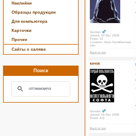
Наклейки
Образцы продукции
Для компьютера
Карточки
Gender:
Joined: 04 Dec 2008
Прочее
Posts: 52
Location: Урал,Челябинская
обл.
Сайты о халяве
Back to top
качок
Поиск
Gender:
Joined: 16 Dec 2008
Posts: 411
Back to top