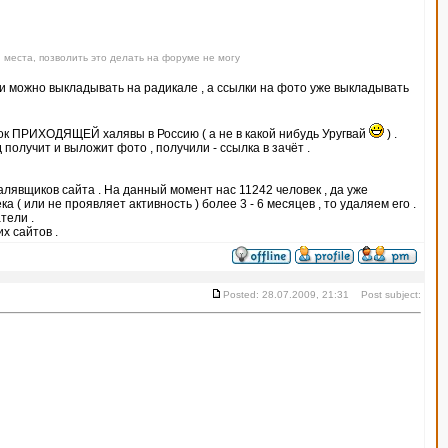
 места, позволить это делать на форуме не могу
тки можно выкладывать на радикале , а ссылки на фото уже выкладывать
ок ПРИХОДЯЩЕЙ халявы в Россию ( а не в какой нибудь Уругвай
) .
получит и выложит фото , получили - ссылка в зачёт .
халявщиков сайта . На данный момент нас 11242 человек , да уже
 ( или не проявляет активность ) более 3 - 6 месяцев , то удаляем его .
тели .
х сайтов .
Posted: 28.07.2009, 21:31 Post subject: