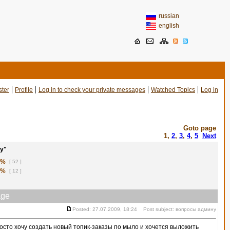
russian
english
|
|
|
|
ster
Profile
Log in to check your private messages
Watched Topics
Log in
Goto page
1
,
2
,
3
,
4
,
5
Next
у"
1%
[ 52 ]
8%
[ 12 ]
ge
Posted: 27.07.2009, 18:24 Post subject: вопросы админу
сто хочу создать новый топик-заказы по мыло и хочется выложить