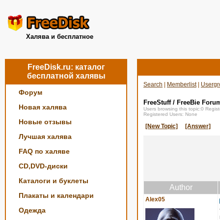
Халява и бесплатное
FreeDisk.ru: каталог
бесплатной халявы
Search
|
Memberlist
|
Usergr
Форум
FreeStuff / FreeBie Foru
Новая халява
Users browsing this topic:0 Regi
Registered Users: None
Новые отзывы
[New Topic]
[Answer]
Лучшая халява
FAQ по халяве
CD,DVD-диски
Каталоги и буклеты
Author
Плакаты и календари
Alex05
Одежда