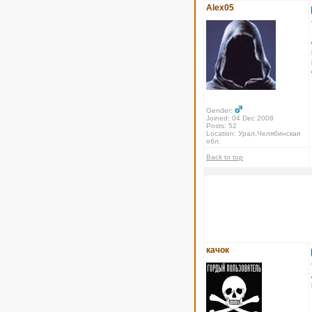
Alex05
Gender:
Joined: 04 Dec 2008
Posts: 52
Location: Урал,Челябинская
обл.
Back to top
качок