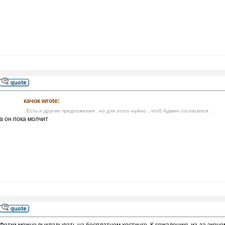
качок wrote:
. Есть и другие предложения . но для этого нужно , чтоб Админ согласился .
а он пока молчит