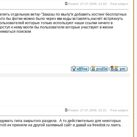
Posted: 27.07.2009, 21:03 Post subject:
елить отдельную ветку-"Заказы по мылу"и добавить хостинг бесплатных
что бы фотки можно было через ввк коды вставлять,насчёт встряхнуть
 пользователей которые только используют наши ссылки ничего в
доступ к нему могли бы пользователи которые участвуют в жизни
аниматься поиском
Posted: 27.07.2009, 22:21 Post subject:
ридумать типа закрытого раздела . А то действительно для некоторых
об их приняли на другой халявный сайт и давай на freedisk.ru лаять .