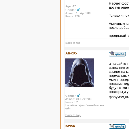
Насчет форум
Age: 47
доступ опр
Gender:
Joined: 16 Apr 2008
Только я по
Posts: 129
Активным юз
после доба
предлагайте
Back to top
Alex05
а на сайте 
выполнив ря
ссылок на к
нормальных 
мыла городо
постами,жду
будут сами 
повторы,и 
Gender:
форумом,что
Joined: 04 Dec 2008
Posts: 52
Location: Урал,Челябинская
обл.
Back to top
качок