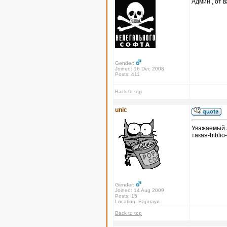
Админ , от в
Gender:
Joined: 16 Dec 2008
Posts: 411
Back to top
unic
Уважаемый а
такая-biblio
Gender:
Joined: 14 Aug 2009
Posts: 15
Location: Барнаул
Back to top