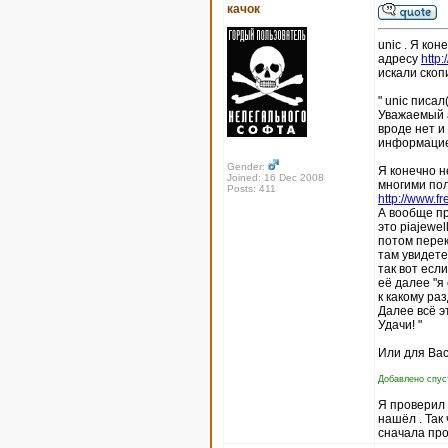
качок
unic . Я кон
адресу
http
искали скоп
" unic писал(
Уважаемый а
вроде нет и
информацие
Gender:
Я конечно н
Joined: 16 Dec 2008
многими пол
Posts: 411
http://www.fr
А вообще пр
это piajewel
потом перек
там увидете
так вот есл
её далее "я
к какому ра
Далее всё э
Удачи! "
Или для Вас
Добавлено спуст
Я проверил п
нашёл . Так
сначала про