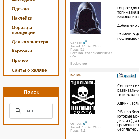
вопрос для
Одежда
топик-заказ
изменения я
Наклейки
Добавлено с
Образцы
продукции
P.S.можно д
последовал
Для компьютера
Gender:
Joined: 04 Dec 2008
Posts: 52
Карточки
Location: Урал,Челябинская
обл.
Прочее
Back to top
Сайты о халяве
качок
Согласен с 
развивать-у
Поиск
, и некотор
Админ , есл
P.S. про бе
которые мож
дизайн ) , 
Gender:
времени нет
Joined: 16 Dec 2008
бесплатно .
Posts: 411