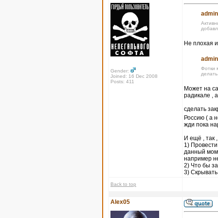
admin
Активн
добавл
Не плохая и
admin
Фотки 
Gender:
делать
Joined: 16 Dec 2008
Posts: 411
Может на са
радикале , 
сделать за
Россию ( а 
жди пока на
И ещё , так 
1) Провести
данный моме
например не
2) Что бы 
3) Скрывать
Back to top
Alex05