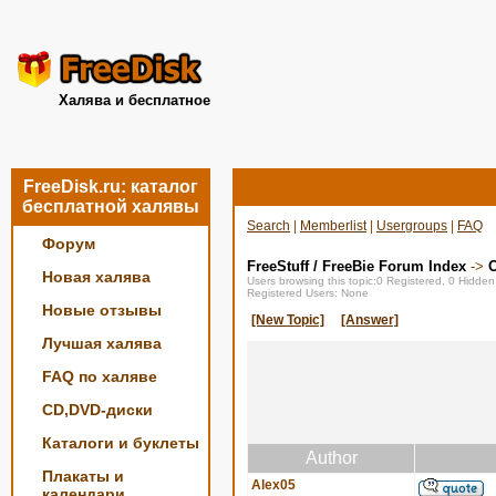
Халява и бесплатное
FreeDisk.ru: каталог
бесплатной халявы
Search
|
Memberlist
|
Usergroups
|
FAQ
Форум
FreeStuff / FreeBie Forum Index
->
О
Новая халява
Users browsing this topic:0 Registered, 0 Hidde
Registered Users: None
Новые отзывы
[New Topic]
[Answer]
Лучшая халява
FAQ по халяве
CD,DVD-диски
Каталоги и буклеты
Author
Плакаты и
Alex05
календари