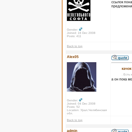
ссылок пона
предложения
Gender:
Joined: 16 Dec 2008
Posts: 411
Back to top
Alex05
качок
. Есть 
а он пока м
Gender:
Joined: 04 Dec 2008
Posts: 52
Location: Урал,Челябинская
обл.
Back to top
admin