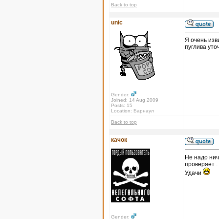
Back to top
unic
Я очень изв
пуглива уто
Gender:
Joined: 14 Aug 2009
Posts: 15
Location: Барнаул
Back to top
качок
Не надо нич
проверяет .
Удачи
Gender: