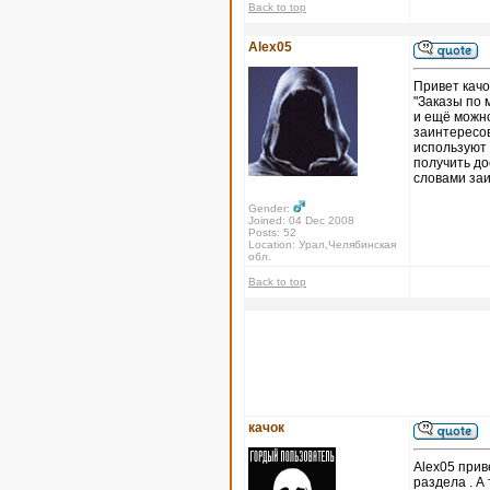
Back to top
Alex05
Привет качо
"Заказы по 
и ещё можно
заинтересов
используют 
получить до
словами за
Gender:
Joined: 04 Dec 2008
Posts: 52
Location: Урал,Челябинская
обл.
Back to top
качок
Alex05 прив
раздела . А