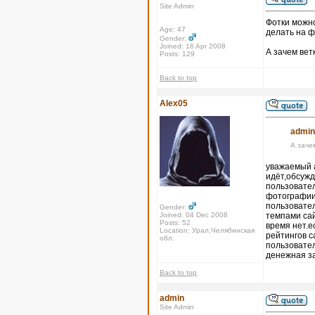
Site Admin
Фотки можно
Age: 47
делать на ф
Gender:
Joined: 16 Apr 2008
А зачем вет
Posts: 129
Back to top
Alex05
admin
А заче
уважаемый а
идёт,обсужд
пользовател
фотографии,
пользовател
Gender:
Joined: 04 Dec 2008
темпами сай
Posts: 52
время нет.е
Location: Урал,Челябинская
рейтингов с
обл.
пользовател
денежная з
Back to top
admin
Site Admin