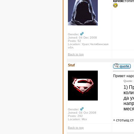
качок
стопи
Gender:
Joined: 04 Dec 2008
Posts: 52
Location: Урал,Челябинская
обл.
Back to top
Stuf
Привет нар
Quote:
1) П
коли
да у
напр
меся
Gender:
Joined: 04 Oct 2008
Posts: 292
Location: Мск
+ стотыщ с
Back to top