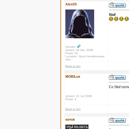
Alex05
Stuf
Gender:
Joined: 04 Dec 2008
Posts: 52
Location: Урал,Челябинская
обл.
Back to top
MOBILux
Со Stuf сог
Joined: 21 Jul 2009
Posts: 2
Back to top
качок