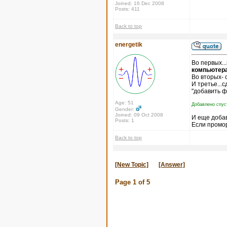
Joined: 16 Dec 2008
Posts: 411
Back to top
energetik
Во первых..
компьютера
Во вторых- 
И третье...
"добавить ф
Age: 51
Добавлено спус
Gender:
Joined: 09 Oct 2008
И еще доба
Posts: 1
Если промор
Back to top
[New Topic]
[Answer]
Page
1
of
5