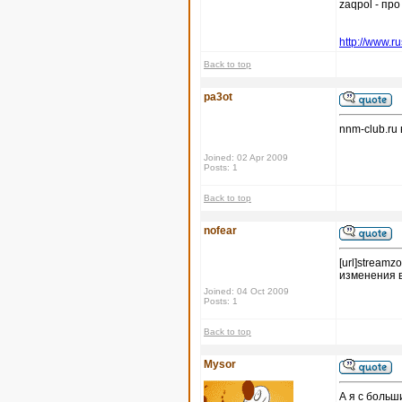
zaqpol - пр
http://www.r
Back to top
pa3ot
nnm-club.ru
Joined: 02 Apr 2009
Posts: 1
Back to top
nofear
[url]stream
изменения в
Joined: 04 Oct 2009
Posts: 1
Back to top
Mysor
А я с больш