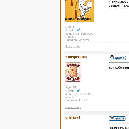
Например на
качнул и все
Age: 37
Gender:
Joined: 03 Sep 2009
Posts: 9
Location: Moscow
Back to top
Konsperiruju
вот собстве
Age: 48
Gender:
Joined: 15 Dec 2009
Posts: 61
Location: Алтай
Back to top
grizlimail
предпочитаю