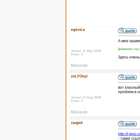
egevica
А мне нравя
Добавлено спус
Joined: 11 May 2009
Posts: 2
Здесь очень
Back to top
zeLYOnyi
вот класны
проблем в с
Joined: 27 Aug 2008
Posts: 2
Back to top
zaqpol
http://i-ki
- такие ссы