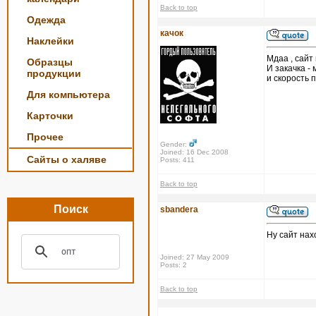
Back to top
Одежда
качок
Наклейки
Мдаа , сайт 
Образцы
И закачка - 
продукции
и скорость п
Для компьютера
Карточки
Прочее
Gender:
Joined: 16 Dec 2008
Сайты о халяве
Posts: 411
Back to top
Поиск
sbandera
Ну сайт нах
Joined: 27 May 2009
Posts: 2
Back to top