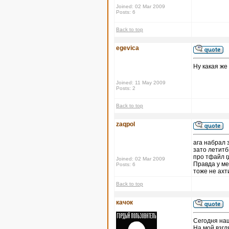
Joined: 02 Mar 2009
Posts: 6
Back to top
egevica
Ну какая же
Joined: 11 May 2009
Posts: 2
Back to top
zaqpol
ага набрал 
зато летитб
про тфайл г
Joined: 02 Mar 2009
Правда у ме
Posts: 6
тоже не ахт
Back to top
качок
Сегодня на
На мой взгл