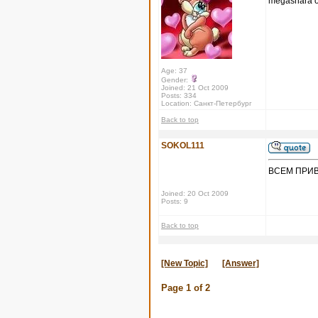
megashara от
Age: 37
Gender:
Joined: 21 Oct 2009
Posts: 334
Location: Санкт-Петербург
Back to top
SOKOL111
ВСЕМ ПРИВЕТ
Joined: 20 Oct 2009
Posts: 9
Back to top
[New Topic]
[Answer]
Page
1
of
2