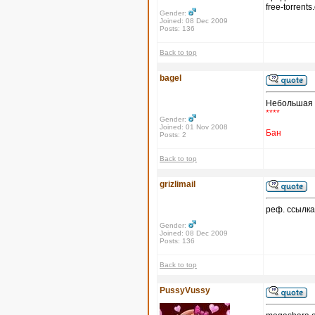
free-torrent
Gender:
Joined: 08 Dec 2009
Posts: 136
Back to top
bagel
Небольшая 
****
Gender:
Joined: 01 Nov 2008
Бан
Posts: 2
Back to top
grizlimail
реф. ссылка
Gender:
Joined: 08 Dec 2009
Posts: 136
Back to top
PussyVussy