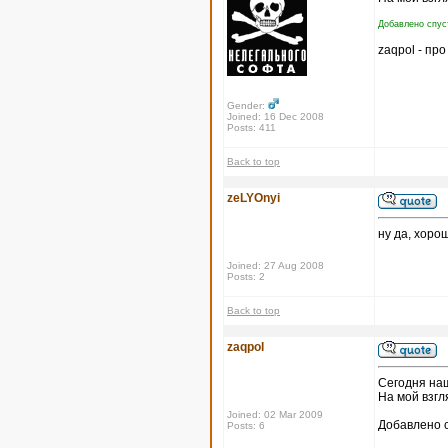
Добавлено спуст
zaqpol - пр
Gender:
Joined: 16 Dec 2008
Posts: 411
Back to top
zeLYOnyi
ну да, хорош
Joined: 27 Aug 2008
Posts: 2
Back to top
zaqpol
Сегодня на
На мой взгл
Joined: 02 Mar 2009
Добавлено с
Posts: 6