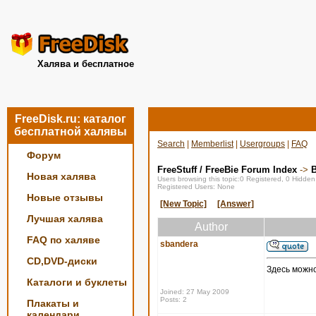
Халява и бесплатное
FreeDisk.ru: каталог
бесплатной халявы
Search
|
Memberlist
|
Usergroups
|
FAQ
Форум
FreeStuff / FreeBie Forum Index
->
Новая халява
Users browsing this topic:0 Registered, 0 Hidde
Registered Users: None
Новые отзывы
[New Topic]
[Answer]
Лучшая халява
Author
FAQ по халяве
sbandera
CD,DVD-диски
Здесь можн
Каталоги и буклеты
Joined: 27 May 2009
Posts: 2
Плакаты и
календари