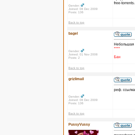
free-torrent
Gender:
Joined: 08 Dec 2009
Posts: 136
Back to top
bagel
Небольшая 
****
Gender:
Joined: 01 Nov 2008
Бан
Posts: 2
Back to top
grizlimail
реф. ссылка
Gender:
Joined: 08 Dec 2009
Posts: 136
Back to top
PussyVussy