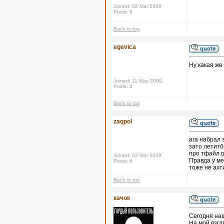
Joined: 02 Mar 2009
Posts: 6
Back to top
egevica
Ну какая же
Joined: 11 May 2009
Posts: 2
Back to top
zaqpol
ага набрал 
зато летитб
про тфайл г
Joined: 02 Mar 2009
Правда у ме
Posts: 6
тоже не ахт
Back to top
качок
Сегодня на
На мой взгл