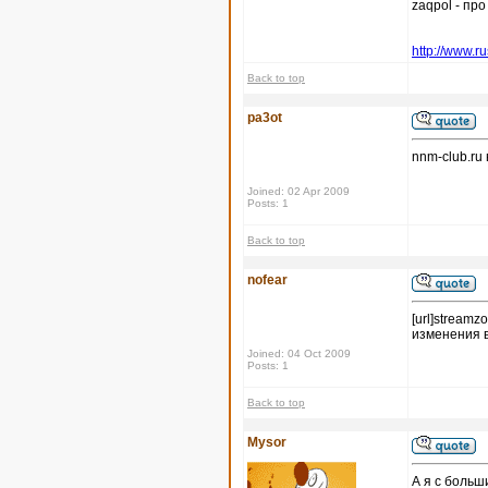
zaqpol - пр
http://www.r
Back to top
pa3ot
nnm-club.ru
Joined: 02 Apr 2009
Posts: 1
Back to top
nofear
[url]stream
изменения в
Joined: 04 Oct 2009
Posts: 1
Back to top
Mysor
А я с больш