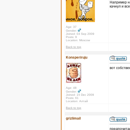
Например на
качнул и все
Age: 37
Gender:
Joined: 03 Sep 2009
Posts: 9
Location: Moscow
Back to top
Konsperiruju
вот собстве
Age: 48
Gender:
Joined: 15 Dec 2009
Posts: 61
Location: Алтай
Back to top
grizlimail
предпочитаю