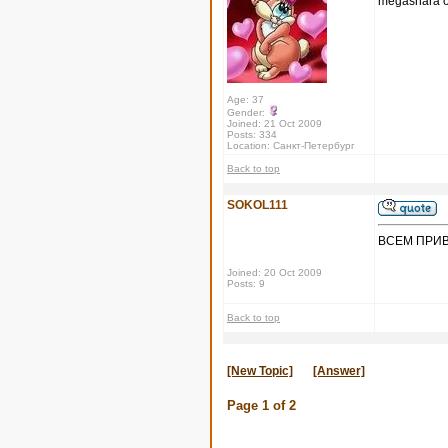
megashara от
Age: 37
Gender:
Joined: 21 Oct 2009
Posts: 334
Location: Санкт-Петербург
Back to top
SOKOL111
ВСЕМ ПРИВЕТ
Joined: 20 Oct 2009
Posts: 9
Back to top
[New Topic]
[Answer]
Page
1
of
2