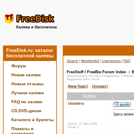
Халява и бесплатное
FreeDisk.ru: каталог
бесплатной халявы
Search
|
Memberlist
|
Usergroups
|
FAQ
Форум
FreeStuff / FreeBie Forum Index
->
Новая халява
Users browsing this topic:0 Registered, 0 Hidde
Registered Users: None
Новые отзывы
[New Topic]
[Answer]
Лучшая халява
Author
FAQ по халяве
sbandera
CD,DVD-диски
Здесь можн
Каталоги и буклеты
Joined: 27 May 2009
Posts: 2
Плакаты и
календари