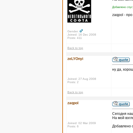
Добавлено спуст
zaqpol - пр
Gender:
Joined: 16 Dec 2008
Posts: 411
Back to top
zeLYOnyi
ну да, хорош
Joined: 27 Aug 2008
Posts: 2
Back to top
zaqpol
Сегодня на
На мой взгл
Joined: 02 Mar 2009
Добавлено с
Posts: 6