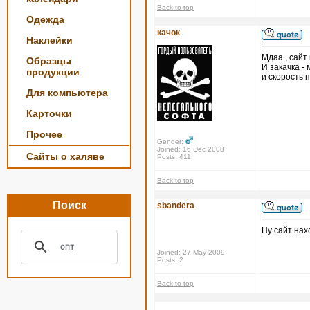
Back to top
Одежда
качок
Наклейки
Мдаа , сайт 
Образцы
И закачка - 
продукции
и скорость п
Для компьютера
Карточки
Прочее
Gender:
Joined: 16 Dec 2008
Сайты о халяве
Posts: 411
Back to top
Поиск
sbandera
Ну сайт нах
Joined: 27 May 2009
Posts: 2
Back to top