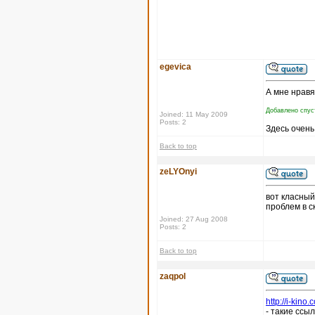
egevica
А мне нравя
Добавлено спус
Joined: 11 May 2009
Posts: 2
Здесь очень
Back to top
zeLYOnyi
вот класны
проблем в с
Joined: 27 Aug 2008
Posts: 2
Back to top
zaqpol
http://i-ki
- такие ссы