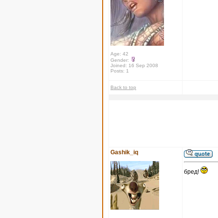
Age: 42
Gender:
Joined: 16 Sep 2008
Posts: 1
Back to top
Gashik_iq
бред!