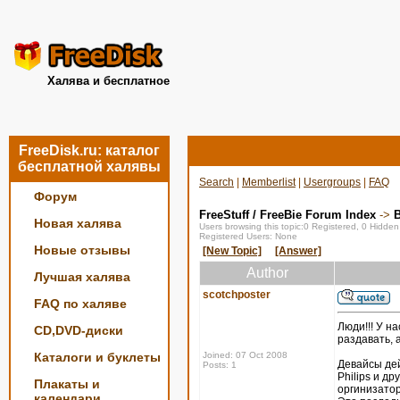
Халява и бесплатное
FreeDisk.ru: каталог
бесплатной халявы
Search
|
Memberlist
|
Usergroups
|
FAQ
Форум
FreeStuff / FreeBie Forum Index
->
Новая халява
Users browsing this topic:0 Registered, 0 Hidde
Registered Users: None
Новые отзывы
[New Topic]
[Answer]
Author
Лучшая халява
scotchposter
FAQ по халяве
Люди!!! У н
CD,DVD-диски
раздавать, 
Каталоги и буклеты
Joined: 07 Oct 2008
Девайсы дей
Posts: 1
Philips и д
Плакаты и
оргинизатор
календари