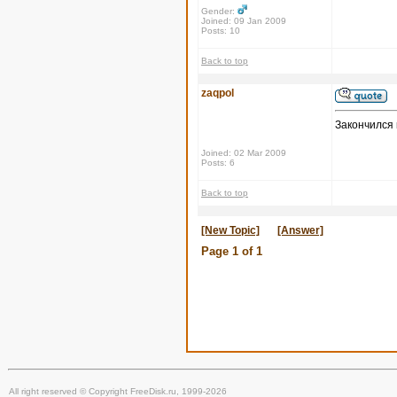
Gender:
Joined: 09 Jan 2009
Posts: 10
Back to top
zaqpol
Закончился к
Joined: 02 Mar 2009
Posts: 6
Back to top
[New Topic]
[Answer]
Page
1
of
1
All right reserved © Copyright FreeDisk.ru, 1999-2026