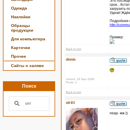
Это последн
срок... Кст
Одежда
загрузить п
Удачи! Ждё
Наклейки
Подробнее м
http://commu
Образцы
продукции
Пример:
Для компьютера
Карточки
Back to top
Прочее
dionis
Сайты о халяве
Joined: 19 Sep 2008
Posts: 1
Поиск
Back to top
oil-83
пеар- жж ))