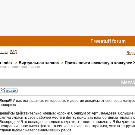
Freestuff forum
oups
|
FAQ
Regi
m Index
->
Виртуальная халява
->
Призы почти нахаляву в конкурсе
stered, 0 Hidden and 0 Guests
Messa
Люди!!! У нас есть разные интересные и дорогие девайсы от спонсора конкур
подарков
Девайсы действительно клёвые: колонки Соникум от Арт. Лебедева, большие 
скотча украсить своё рабочее место и фотку прислать нам, оргинизаторам, в
Беспредел! Это последняя неделя когда что-то можно прислать. Я бы даже ск
неограниченное число фоток, то есть если очень постараться, можно загрузи
Удачи! Ждём с нетерпением ваших работ