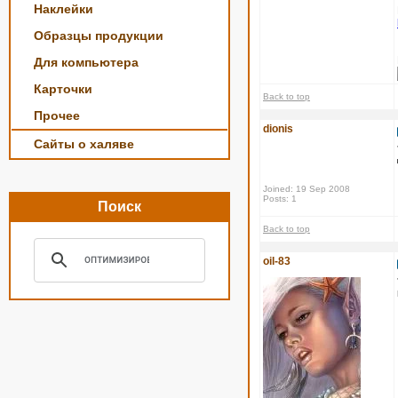
Наклейки
Образцы продукции
Для компьютера
Карточки
Back to top
Прочее
dionis
Сайты о халяве
Joined: 19 Sep 2008
Posts: 1
Поиск
Back to top
oil-83