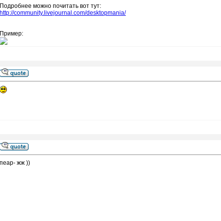
Подробнее можно почитать вот тут:
http://community.livejournal.com/desktopmania/
Пример:
пеар- жж ))