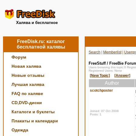
Халява и бесплатное
FreeDisk.ru: каталог
бесплатной халявы
Search
|
Memberlist
|
Usergr
Форум
FreeStuff / FreeBie Foru
Новая халява
Users browsing this topic:0 Regi
Registered Users: None
Новые отзывы
[New Topic]
[Answer]
Author
Лучшая халява
scotchposter
FAQ по халяве
CD,DVD-диски
Каталоги и буклеты
Joined: 07 Oct 2008
Posts: 1
Плакаты и календари
Одежда