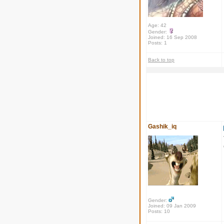
Age: 42
Gender:
Joined: 16 Sep 2008
Posts: 1
Back to top
Gashik_iq
Gender:
Joined: 09 Jan 2009
Posts: 10