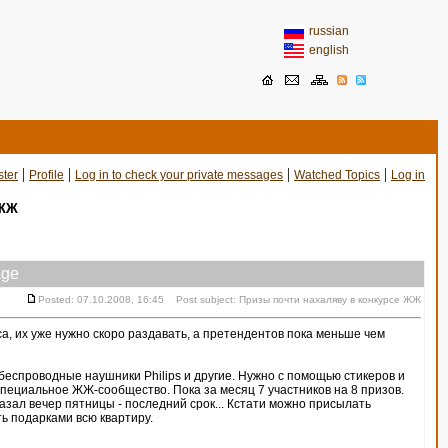
russian
english
|
|
|
|
ster
Profile
Log in to check your private messages
Watched Topics
Log in
 ЖЖ
ge
Posted: 07.10.2008, 16:45 Post subject: Призы почти нахаляву в конкурсе ЖЖ
са, их уже нужно скоро раздавать, а претендентов пока меньше чем
беспроводные наушники Philips и другие. Нужно с помощью стикеров и
 специальное ЖЖ-сообщество. Пока за месяц 7 участников на 8 призов.
азал вечер пятницы - последний срок... Кстати можно присылать
ть подарками всю квартиру.