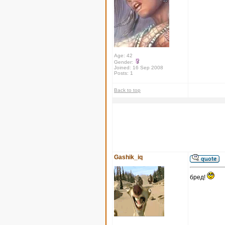
Age: 42
Gender:
Joined: 16 Sep 2008
Posts: 1
Back to top
Gashik_iq
бред!