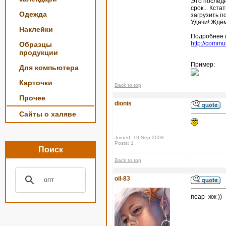
Это последн
срок... Кст
Одежда
загрузить п
Удачи! Ждё
Наклейки
Подробнее м
http://commu
Образцы
продукции
Пример:
Для компьютера
Карточки
Back to top
Прочее
dionis
Сайты о халяве
Joined: 19 Sep 2008
Posts: 1
Поиск
Back to top
oil-83
пеар- жж ))