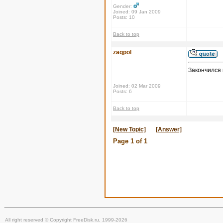
Gender:
Joined: 09 Jan 2009
Posts: 10
Back to top
zaqpol
Закончился к
Joined: 02 Mar 2009
Posts: 6
Back to top
[New Topic]
[Answer]
Page
1
of
1
All right reserved © Copyright FreeDisk.ru, 1999-2026