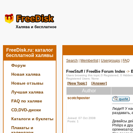
Халява и бесплатное
FreeDisk.ru: каталог
бесплатной халявы
Search
|
Memberlist
|
Usergroups
|
FAQ
Форум
FreeStuff / FreeBie Forum Index
->
Новая халява
Users browsing this topic:0 Registered, 0 Hidde
Registered Users: None
Новые отзывы
[New Topic]
[Answer]
Author
Лучшая халява
scotchposter
FAQ по халяве
Люди!!! У н
CD,DVD-диски
раздавать, 
Каталоги и буклеты
Joined: 07 Oct 2008
Девайсы дей
Posts: 1
Philips и д
Плакаты и
оргинизатор
календари