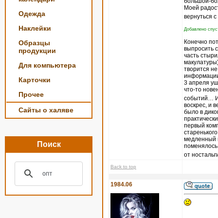
большой-бо
Моей радост
Одежда
вернуться с
Наклейки
Добавлено спуст
Конечно пот
Образцы
выпросить с
продукции
часть стыри
макулатуры)
Для компьютера
творится не
информации,
Карточки
3 апреля уш
что-то нове
Прочее
событий… И 
воскрес, и 
Сайты о халяве
было в дико
практически
первый комп
старенького
медленный и
Поиск
поменялось
от ностальг
Back to top
1984.06