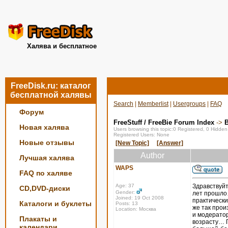
Халява и бесплатное
FreeDisk.ru: каталог
бесплатной халявы
Search
|
Memberlist
|
Usergroups
|
FAQ
Форум
FreeStuff / FreeBie Forum Index
->
Новая халява
Users browsing this topic:0 Registered, 0 Hidde
Registered Users: None
Новые отзывы
[New Topic]
[Answer]
Author
Лучшая халява
WAPS
FAQ по халяве
Age: 37
Здравствуйт
CD,DVD-диски
Gender:
лет прошло…
Joined: 19 Oct 2008
практическ
Каталоги и буклеты
Posts: 13
же так прои
Location: Москва
и модератор
Плакаты и
возрасту… П
календари