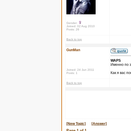
Gender:
Joined: 02 Aug 2010
Posts: 26
Back to top
GunMan
WAPS
Именно по э
Joined: 24 Jun 2011
Как я вас п
Posts: 1
Back to top
[New Topic]
[Answer]
Page
1
of
1