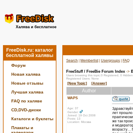
Халява и бесплатное
FreeDisk.ru: каталог
бесплатной халявы
Search
|
Memberlist
|
Usergroups
|
FAQ
Форум
FreeStuff / FreeBie Forum Index
->
Новая халява
Users browsing this topic:0 Registered, 0 Hidde
Registered Users: None
Новые отзывы
[New Topic]
[Answer]
Author
Лучшая халява
WAPS
FAQ по халяве
Age: 37
Здравствуйт
CD,DVD-диски
Gender:
лет прошло…
Joined: 19 Oct 2008
практическ
Каталоги и буклеты
Posts: 13
же так прои
Location: Москва
и модератор
Плакаты и
возрасту… П
календари