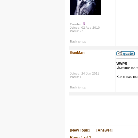
Gender:
Joined: 02 Aug 2010
Posts: 26
Back to top
GunMan
WAPS
Именно по э
Joined: 24 Jun 2011
Как я вас п
Posts: 1
Back to top
[New Topic]
[Answer]
Page
1
of
1