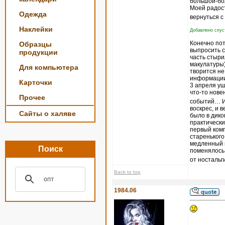
большой-бо
Моей радост
Одежда
вернуться с
Наклейки
Добавлено спуст
Конечно пот
Образцы
выпросить с
продукции
часть стыри
макулатуры)
Для компьютера
творится не
информации,
Карточки
3 апреля уш
что-то нове
Прочее
событий… И 
воскрес, и 
Сайты о халяве
было в дико
практически
первый комп
старенького
медленный и
Поиск
поменялось
от ностальг
Back to top
1984.06