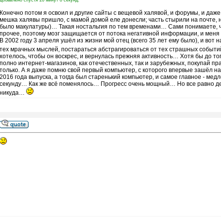
Добавлено спустя 20 минут 8 секунд:
Конечно потом я освоил и другие сайты с вещевой халявой, и форумы, и даже 
мешка халявы пришло, с мамой домой еле донесли; часть стырили на почте, н
было макулатуры)… Такая ностальгия по тем временами… Сами понимаете, чт
прочее, поэтому мозг защищается от потока негативной информации, и меня ча
В 2002 году 3 апреля ушёл из жизни мой отец (всего 35 лет ему было), и вот 
тех мрачных мыслей, постараться абстрагироваться от тех страшных событий
хотелось, чтобы он воскрес, и вернулась прежняя активность… Хотя бы до то
полно интернет-магазинов, как отечественных, так и зарубежных, покупай пр
только. А я даже помню свой первый компьютер, с которого впервые зашёл н
2016 года выпуска, а тогда был старенький компьютер, и самое главное - мед
секунду… Как же всё поменялось… Прогресс очень мощный… Но все равно де
никуда…