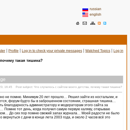
russian
english
|
|
|
|
ster
Profile
Log in to check your private messages
Watched Topics
Log in
 почему такая тишина?
ge
23, 16:45 Post subject: Что случилось с сайтом моего детства, почему такая тишина?
точно не помню. Минимум 20 лет прошло… Решил зайти из ностальгии, и
вается, форум будто бы в заброшенном состоянии, страшная тишина…
ть благодарность администратору и модераторам этого сайта за
у… Помню тот день, когда получил самую первую халяву, открываю
ском… До сих пор помню свежий запах журнала… Моей радости не было
вернуться с дачи в конце лета 2003 года, и около 2 часов всё это