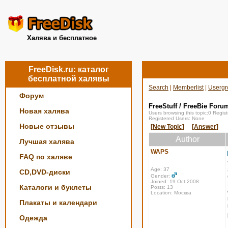
Халява и бесплатное
FreeDisk.ru: каталог
бесплатной халявы
Search
|
Memberlist
|
Usergr
Форум
FreeStuff / FreeBie Foru
Новая халява
Users browsing this topic:0 Regi
Registered Users: None
Новые отзывы
[New Topic]
[Answer]
Author
Лучшая халява
WAPS
FAQ по халяве
Age: 37
CD,DVD-диски
Gender:
Joined: 19 Oct 2008
Каталоги и буклеты
Posts: 13
Location: Москва
Плакаты и календари
Одежда