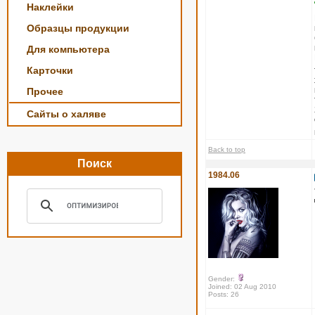
Наклейки
Образцы продукции
Для компьютера
Карточки
Прочее
Сайты о халяве
Back to top
Поиск
1984.06
Gender:
Joined: 02 Aug 2010
Posts: 26