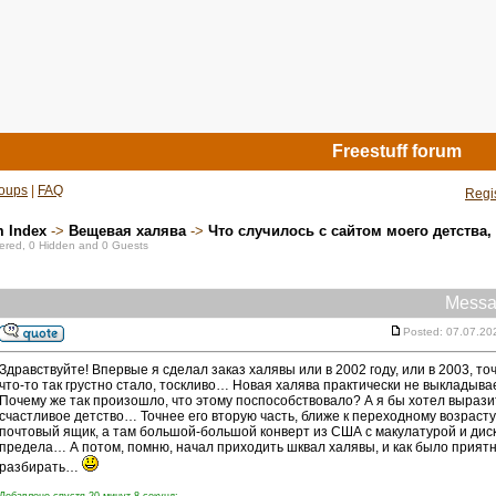
Freestuff forum
oups
|
FAQ
Regi
m Index
->
Вещевая халява
->
Что случилось с сайтом моего детства,
stered, 0 Hidden and 0 Guests
Messa
Posted: 07.07.20
Здравствуйте! Впервые я сделал заказ халявы или в 2002 году, или в 2003, 
что-то так грустно стало, тоскливо… Новая халява практически не выклады
Почему же так произошло, что этому поспособствовало? А я бы хотел вырази
счастливое детство… Точнее его вторую часть, ближе к переходному возраст
почтовый ящик, а там большой-большой конверт из США с макулатурой и ди
предела… А потом, помню, начал приходить шквал халявы, и как было приятно 
разбирать…