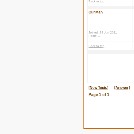
Back to top
GunMan
Joined: 24 Jun 2011
Posts: 1
Back to top
[New Topic]
[Answer]
Page
1
of
1