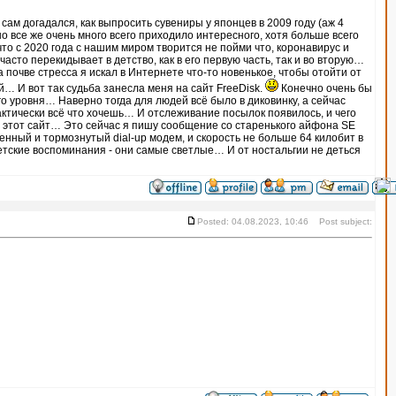
сам догадался, как выпросить сувениры у японцев в 2009 году (аж 4
о все же очень много всего приходило интересного, хотя больше всего
о с 2020 года с нашим миром творится не пойми что, коронавирус и
сто перекидывает в детство, как в его первую часть, так и во вторую…
на почве стресса я искал в Интернете что-то новенькое, чтобы отойти от
… И вот так судьба занесла меня на сайт FreeDisk.
Конечно очень бы
го уровня… Наверно тогда для людей всё было в диковинку, а сейчас
актически всё что хочешь… И отслеживание посылок появилось, и чего
а этот сайт… Это сейчас я пишу сообщение со старенького айфона SE
ленный и тормознутый dial-up модем, и скорость не больше 64 килобит в
тские воспоминания - они самые светлые… И от ностальгии не деться
Posted: 04.08.2023, 10:46 Post subject: