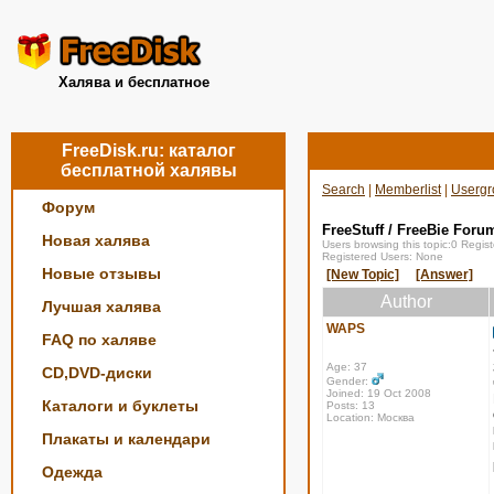
Халява и бесплатное
FreeDisk.ru: каталог
бесплатной халявы
Search
|
Memberlist
|
Usergr
Форум
FreeStuff / FreeBie Foru
Новая халява
Users browsing this topic:0 Regi
Registered Users: None
Новые отзывы
[New Topic]
[Answer]
Author
Лучшая халява
WAPS
FAQ по халяве
Age: 37
CD,DVD-диски
Gender:
Joined: 19 Oct 2008
Каталоги и буклеты
Posts: 13
Location: Москва
Плакаты и календари
Одежда