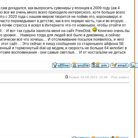
сам догадался, как выпросить сувениры у японцев в 2009 году (аж 4
о все же очень много всего приходило интересного, хотя больше всего
о с 2020 года с нашим миром творится не пойми что, коронавирус и
сто перекидывает в детство, как в его первую часть, так и во вторую…
на почве стресса я искал в Интернете что-то новенькое, чтобы отойти от
… И вот так судьба занесла меня на сайт FreeDisk.
Конечно очень бы
го уровня… Наверно тогда для людей всё было в диковинку, а сейчас
актически всё что хочешь… И отслеживание посылок появилось, и чего
а этот сайт… Это сейчас я пишу сообщение со старенького айфона SE
ленный и тормознутый dial-up модем, и скорость не больше 64 килобит в
тские воспоминания - они самые светлые… И от ностальгии не деться
Posted: 04.08.2023, 10:46 Post subject: