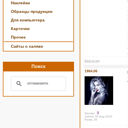
Наклейки
Образцы продукции
Для компьютера
Карточки
Прочее
Сайты о халяве
Back to top
Поиск
1984.06
Gender:
Joined: 02 Aug 2010
Posts: 26