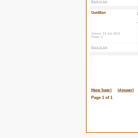
Back to top
GunMan
Joined: 24 Jun 2011
Posts: 1
Back to top
[New Topic]
[Answer]
Page
1
of
1