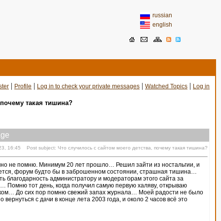
russian
english
|
|
|
|
ster
Profile
Log in to check your private messages
Watched Topics
Log in
 почему такая тишина?
ge
23, 16:45 Post subject: Что случилось с сайтом моего детства, почему такая тишина?
точно не помню. Минимум 20 лет прошло… Решил зайти из ностальгии, и
вается, форум будто бы в заброшенном состоянии, страшная тишина…
ть благодарность администратору и модераторам этого сайта за
у… Помню тот день, когда получил самую первую халяву, открываю
ском… До сих пор помню свежий запах журнала… Моей радости не было
вернуться с дачи в конце лета 2003 года, и около 2 часов всё это