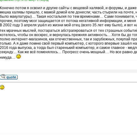
Добавлено спустя 20 минут 8 секунд:
Конечно потом я освоил и другие сайты с вещевой халявой, и форумы, и даже 
мешка халявы пришло, с мамой домой еле донесли; часть стырили на почте, н
было макулатуры)… Такая ностальгия по тем временами… Сами понимаете, чт
прочее, поэтому мозг защищается от потока негативной информации, и меня ча
В 2002 году 3 апреля ушёл из жизни мой отец (всего 35 лет ему было), и вот 
тех мрачных мыслей, постараться абстрагироваться от тех страшных событий
хотелось, чтобы он воскрес, и вернулась прежняя активность… Хотя бы до то
полно интернет-магазинов, как отечественных, так и зарубежных, покупай пр
только. А я даже помню свой первый компьютер, с которого впервые зашёл н
2016 года выпуска, а тогда был старенький компьютер, и самое главное - мед
секунду… Как же всё поменялось… Прогресс очень мощный… Но все равно де
никуда…