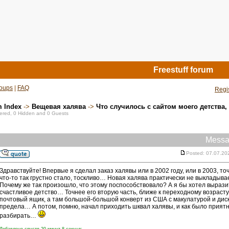
Freestuff forum
oups
|
FAQ
Regi
m Index
->
Вещевая халява
->
Что случилось с сайтом моего детства,
stered, 0 Hidden and 0 Guests
Messa
Posted: 07.07.20
Здравствуйте! Впервые я сделал заказ халявы или в 2002 году, или в 2003, 
что-то так грустно стало, тоскливо… Новая халява практически не выклады
Почему же так произошло, что этому поспособствовало? А я бы хотел вырази
счастливое детство… Точнее его вторую часть, ближе к переходному возраст
почтовый ящик, а там большой-большой конверт из США с макулатурой и ди
предела… А потом, помню, начал приходить шквал халявы, и как было приятно 
разбирать…