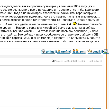
сам догадался, как выпросить сувениры у японцев в 2009 году (аж 4
о все же очень много всего приходило интересного, хотя больше всего
о с 2020 года с нашим миром творится не пойми что, коронавирус и
сто перекидывает в детство, как в его первую часть, так и во вторую…
на почве стресса я искал в Интернете что-то новенькое, чтобы отойти от
… И вот так судьба занесла меня на сайт FreeDisk.
Конечно очень бы
го уровня… Наверно тогда для людей всё было в диковинку, а сейчас
актически всё что хочешь… И отслеживание посылок появилось, и чего
а этот сайт… Это сейчас я пишу сообщение со старенького айфона SE
ленный и тормознутый dial-up модем, и скорость не больше 64 килобит в
тские воспоминания - они самые светлые… И от ностальгии не деться
Posted: 04.08.2023, 10:46 Post subject: