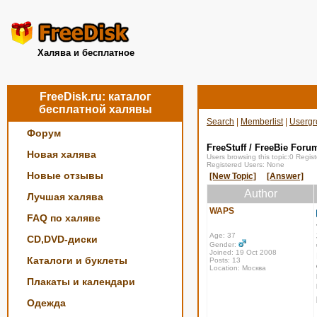
Халява и бесплатное
FreeDisk.ru: каталог
бесплатной халявы
Search
|
Memberlist
|
Usergr
Форум
FreeStuff / FreeBie Foru
Новая халява
Users browsing this topic:0 Regi
Registered Users: None
Новые отзывы
[New Topic]
[Answer]
Author
Лучшая халява
WAPS
FAQ по халяве
Age: 37
CD,DVD-диски
Gender:
Joined: 19 Oct 2008
Каталоги и буклеты
Posts: 13
Location: Москва
Плакаты и календари
Одежда