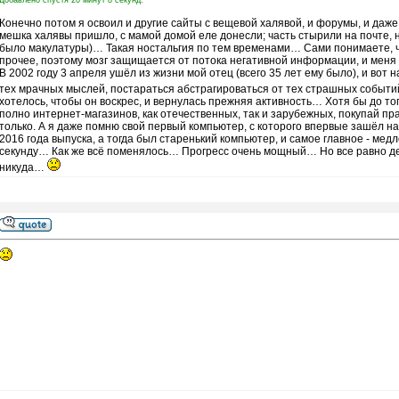
Добавлено спустя 20 минут 8 секунд:
Конечно потом я освоил и другие сайты с вещевой халявой, и форумы, и даже 
мешка халявы пришло, с мамой домой еле донесли; часть стырили на почте, н
было макулатуры)… Такая ностальгия по тем временами… Сами понимаете, чт
прочее, поэтому мозг защищается от потока негативной информации, и меня ча
В 2002 году 3 апреля ушёл из жизни мой отец (всего 35 лет ему было), и вот 
тех мрачных мыслей, постараться абстрагироваться от тех страшных событий
хотелось, чтобы он воскрес, и вернулась прежняя активность… Хотя бы до то
полно интернет-магазинов, как отечественных, так и зарубежных, покупай пр
только. А я даже помню свой первый компьютер, с которого впервые зашёл н
2016 года выпуска, а тогда был старенький компьютер, и самое главное - мед
секунду… Как же всё поменялось… Прогресс очень мощный… Но все равно де
никуда…