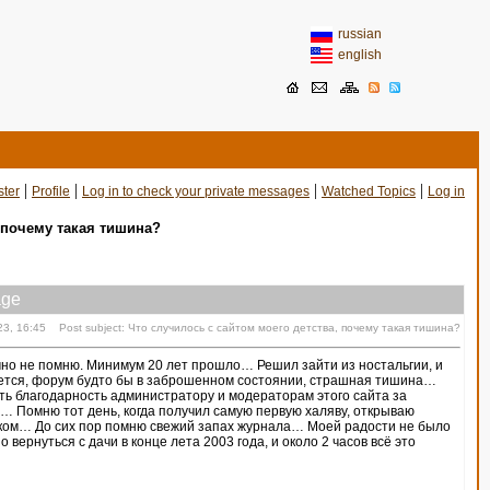
russian
english
|
|
|
|
ster
Profile
Log in to check your private messages
Watched Topics
Log in
 почему такая тишина?
ge
23, 16:45 Post subject: Что случилось с сайтом моего детства, почему такая тишина?
точно не помню. Минимум 20 лет прошло… Решил зайти из ностальгии, и
вается, форум будто бы в заброшенном состоянии, страшная тишина…
ть благодарность администратору и модераторам этого сайта за
у… Помню тот день, когда получил самую первую халяву, открываю
ском… До сих пор помню свежий запах журнала… Моей радости не было
вернуться с дачи в конце лета 2003 года, и около 2 часов всё это