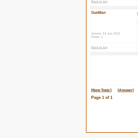
Back to top
GunMan
Joined: 24 Jun 2011
Posts: 1
Back to top
[New Topic]
[Answer]
Page
1
of
1