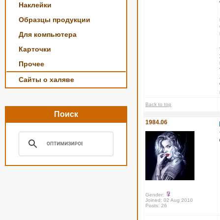
Наклейки
Образцы продукции
Для компьютера
Карточки
Прочее
Сайты о халяве
Back to top
Поиск
1984.06
Gender:
Joined: 02 Aug 2010
Posts: 26