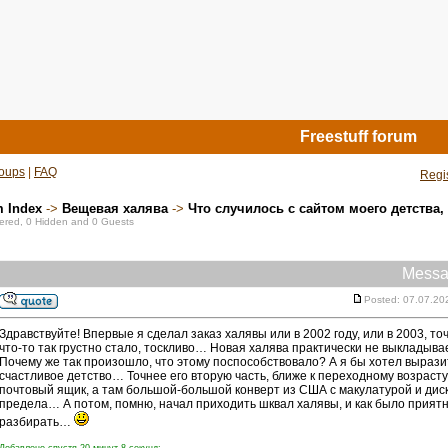
Freestuff forum
oups
|
FAQ
Regi
m Index
->
Вещевая халява
->
Что случилось с сайтом моего детства,
stered, 0 Hidden and 0 Guests
Messa
Posted: 07.07.20
Здравствуйте! Впервые я сделал заказ халявы или в 2002 году, или в 2003, 
что-то так грустно стало, тоскливо… Новая халява практически не выклады
Почему же так произошло, что этому поспособствовало? А я бы хотел вырази
счастливое детство… Точнее его вторую часть, ближе к переходному возраст
почтовый ящик, а там большой-большой конверт из США с макулатурой и ди
предела… А потом, помню, начал приходить шквал халявы, и как было приятно 
разбирать…