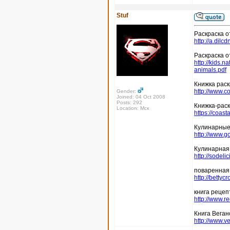
Stuf
Раскраска о
http://a.dil
Раскраска о
http://kids.
animals.pdf
Книжка раск
http://www.c
Gender:
Joined: 04 Oct 2008
Posts: 292
Книжка-раск
Location: Мск
https://coas
Кулинарные 
http://www.
Кулинарная
http://sodel
поваренная 
http://betty
книга рецеп
http://www.
Книга Веган
http://www.v