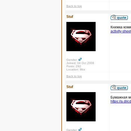
Back to top
Stuf
Книжка ком
activity-shee
Gender:
Joined: 04 Oct 2008
Posts: 292
Location: Мск
Back to top
Stuf
Бумажная мо
https://a.di
Gender: