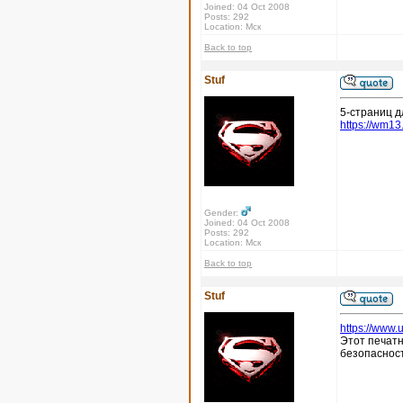
Joined: 04 Oct 2008
Posts: 292
Location: Мск
Back to top
Stuf
5-страниц д
https://wm13
Gender:
Joined: 04 Oct 2008
Posts: 292
Location: Мск
Back to top
Stuf
https://www.
Этот печатн
безопасност