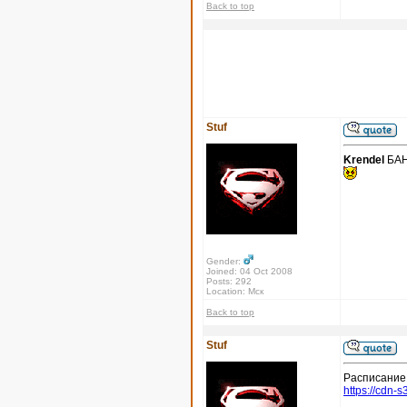
Back to top
Stuf
Krendel
БА
Gender:
Joined: 04 Oct 2008
Posts: 292
Location: Мск
Back to top
Stuf
Расписание 
https://cdn-