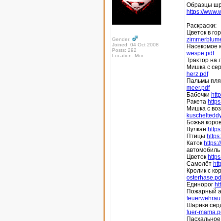
Образцы шри
https://www.w
Раскраски:
Цветок в го
zimmerblume
Gender:
Joined: 04 Oct 2008
Насекомое 
Posts: 292
wespe.pdf
Location: Мск
Трактор на 
Мишка с се
herz.pdf
Пальмы пл
meer.pdf
Бабочки
htt
Ракета
http
Мишка с во
kuschelteddy
Божья коро
Вулкан
http
Птицы
https
Каток
https:
автомобил
Цветок
http
Самолёт
ht
Кролик с ко
osterhase.pd
Единорог
ht
Пожарный 
feuerwehraut
Шарики сер
fuer-mama.p
Пасхальное