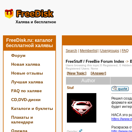
Халява и бесплатное
FreeDisk.ru: каталог
бесплатной халявы
Search
|
Memberlist
|
Usergroups
|
FAQ
Форум
FreeStuff / FreeBie Forum Index
->
Новая халява
Users browsing this topic:0 Registered, 0 Hidde
Registered Users: None
Новые отзывы
[New Topic]
[Answer]
Author
Лучшая халява
Stuf
FAQ по халяве
Решил созда
CD,DVD-диски
формате ком
будет интер
Каталоги и буклеты
НАСА это ра
Плакаты и
https://www
календари
Раскраска о
Одежда
http://www.
Gender: