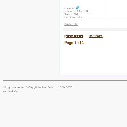
Gender:
Joined: 04 Oct 2008
Posts: 292
Location: Мск
Back to top
[New Topic]
[Answer]
Page
1
of
1
All right reserved © Copyright FreeDisk.ru, 1999-2026
Contact Us