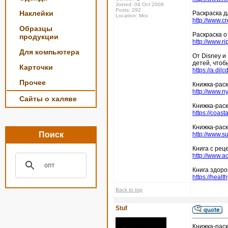
Joined: 04 Oct 2008
Posts: 292
Наклейки
Раскраска д
Location: Мск
http://www.cr
Образцы
Раскраска о
продукции
http://www.r
Для компьютера
От Disney и
детей, чтоб
Карточки
https://a.di
Прочее
Книжка-раск
http://www.n
Сайты о халяве
Книжка-раск
https://coas
Книжка-раск
Поиск
http://www.s
Книга с рец
http://www.a
Книга здоро
https://heal
Back to top
Stuf
Книжка-раск