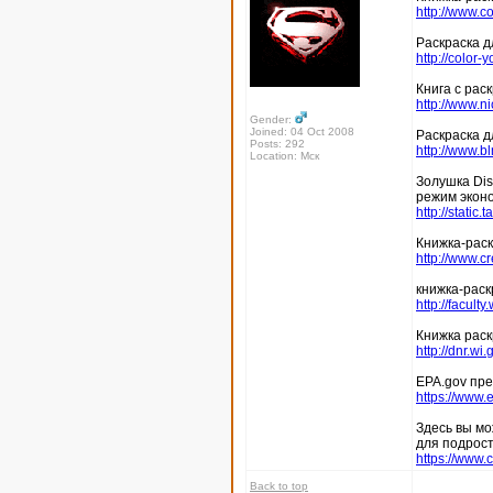
http://www.c
Раскраска д
http://color
Книга с рас
http://www.n
Gender:
Joined: 04 Oct 2008
Раскраска д
Posts: 292
http://www.bl
Location: Мск
Золушка Dis
режим эконо
http://stati
Книжка-раск
http://www.c
книжка-раск
http://facult
Книжка раск
http://dnr.wi
EPA.gov пре
https://www.
Здесь вы мо
для подрост
https://www.
Back to top