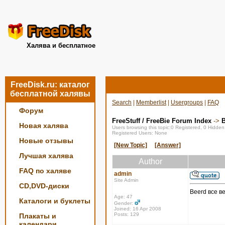
Халява и бесплатное
FreeDisk.ru: каталог
бесплатной халявы
Search
|
Memberlist
|
Usergroups
|
FAQ
Форум
FreeStuff / FreeBie Forum Index
->
Новая халява
Users browsing this topic:0 Registered, 0 Hidde
Registered Users: None
Новые отзывы
[New Topic]
[Answer]
Лучшая халява
Author
FAQ по халяве
admin
Site Admin
CD,DVD-диски
Beerd все в
Age: 47
Каталоги и буклеты
Gender:
Joined: 16 Apr 2008
Posts: 129
Плакаты и
календари