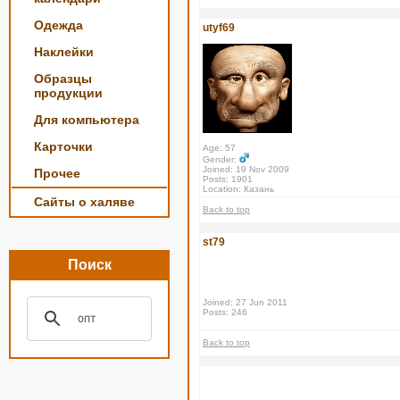
Одежда
utyf69
Наклейки
Образцы
продукции
Для компьютера
Карточки
Age: 57
Gender:
Joined: 19 Nov 2009
Прочее
Posts: 1901
Location: Казань
Сайты о халяве
Back to top
st79
Поиск
Joined: 27 Jun 2011
Posts: 246
Back to top