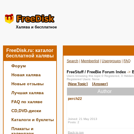
Халява и бесплатное
FreeDisk.ru: каталог
бесплатной халявы
Search
|
Memberlist
|
Usergroups
|
FAQ
Форум
FreeStuff / FreeBie Forum Index
->
Новая халява
Users browsing this topic:0 Registered, 0 Hidde
Registered Users: None
Новые отзывы
[New Topic]
[Answer]
Author
Лучшая халява
perch22
FAQ по халяве
CD,DVD-диски
Каталоги и буклеты
Joined: 21 May 2013
Posts: 2
Плакаты и
Back to top
календари