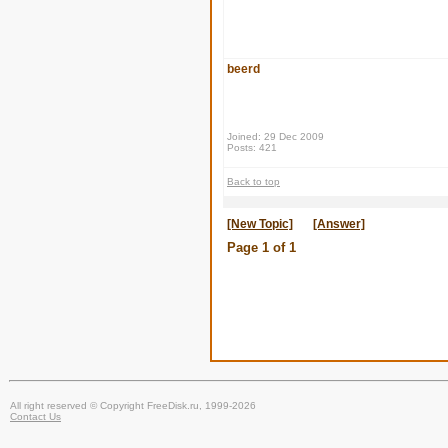
beerd
Joined: 29 Dec 2009
Posts: 421
Back to top
[New Topic]
[Answer]
Page
1
of
1
All right reserved © Copyright FreeDisk.ru, 1999-2026
Contact Us