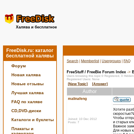
Халява и бесплатное
FreeDisk.ru: каталог
бесплатной халявы
Search
|
Memberlist
|
Usergroups
|
FAQ
Форум
FreeStuff / FreeBie Forum Index
->
Новая халява
Users browsing this topic:0 Registered, 0 Hidde
Registered Users: None
Новые отзывы
[New Topic]
[Answer]
Author
Лучшая халява
malinafeng
FAQ по халяве
Хотите разб
CD,DVD-диски
скоростью?Ис
Чтобы отпр
Каталоги и буклеты
Joined: 10 Dec 2012
и старых кл
Posts: 7
Важное заме
Плакаты и
Для новых к
календари