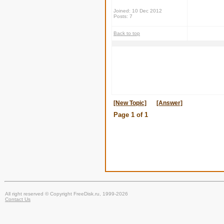
Joined: 10 Dec 2012
Posts: 7
Back to top
[New Topic]
[Answer]
Page
1
of
1
All right reserved © Copyright FreeDisk.ru, 1999-2026
Contact Us