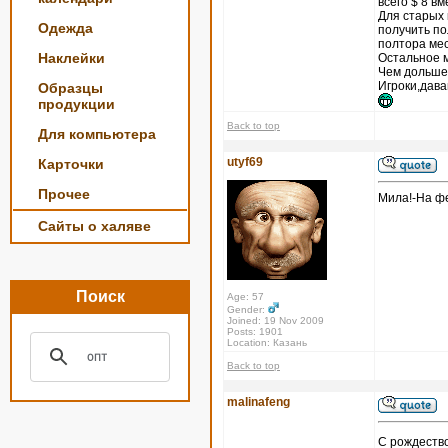
всего $ 8 в
Для старых 
Одежда
получить по
полтора мес
Наклейки
Остальное м
Чем дольше 
Игроки,давай 
Образцы
продукции
Back to top
Для компьютера
utyf69
Карточки
Прочее
Мила!-На фе
Сайты о халяве
Поиск
Age: 57
Gender:
Joined: 19 Nov 2009
Posts: 1901
Location: Казань
Back to top
malinafeng
С рождеств