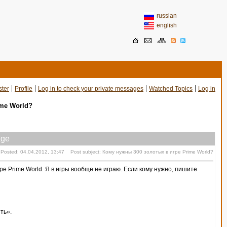
russian
english
|
|
|
|
ster
Profile
Log in to check your private messages
Watched Topics
Log in
ime World?
ge
Posted: 04.04.2012, 13:47 Post subject: Кому нужны 300 золотых в игре Prime World?
ре Prime World. Я в игры вообще не играю. Если кому нужно, пишите
ть».