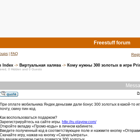
Freestuff forum
oups
|
FAQ
Regi
m Index
->
Виртуальная халява
->
Кому нужны 300 золотых в игре Pr
stered, 0 Hidden and 0 Guests
Messa
При оплате мобильника Яндек деньгами дали бонус 300 золотых в какой-то иг
почту, скину пин код.
Как воспользоваться подарком?
Зарегистрируйтесь на сайте игры.
http://ru.playpw.com/
Откройте вкладку «Промо-коды» в личном кабинете.
Введите полученный код в соответствующее поле и нажмите кнопку «Отправи
Скачайте игру, нажав на кнопку «Скачать/играть».
На вашем игровом счете появится 300 золотых.