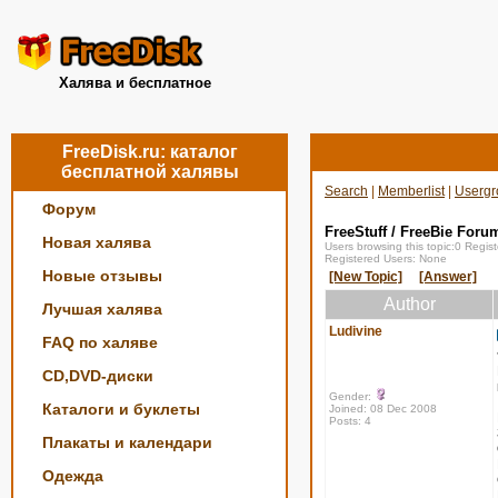
Халява и бесплатное
FreeDisk.ru: каталог
бесплатной халявы
Search
|
Memberlist
|
Usergr
Форум
FreeStuff / FreeBie Foru
Новая халява
Users browsing this topic:0 Regi
Registered Users: None
Новые отзывы
[New Topic]
[Answer]
Author
Лучшая халява
Ludivine
FAQ по халяве
CD,DVD-диски
Gender:
Каталоги и буклеты
Joined: 08 Dec 2008
Posts: 4
Плакаты и календари
Одежда