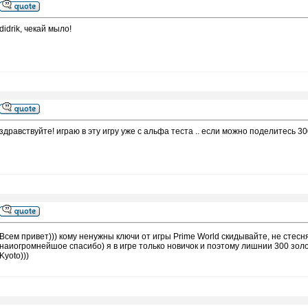
didrik, чекай мыло!
здравствуйте! играю в эту игру уже с альфа теста .. если можно поделитесь 3
Всем привет))) кому ненужны ключи от игры Prime World скидывайте, не стесня
наиогромнейшое спасибо) я в игре только новичок и поэтому лишнии 300 золо
Kyoto)))