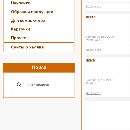
Наклейки
Back to top
Образцы продукции
beerd
Для компьютера
Карточки
Joined: 29 Dec 2009
Прочее
Posts: 421
Сайты о халяве
Back to top
didrik
Поиск
Joined: 05 Apr 2012
Posts: 1
Back to top