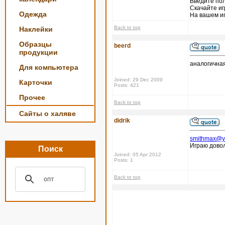
Введите пол
Скачайте иг
Одежда
На вашем иг
Back to top
Наклейки
Образцы
beerd
продукции
аналогичная
Для компьютера
Joined: 29 Dec 2009
Карточки
Posts: 421
Прочее
Back to top
Сайты о халяве
didrik
smithmax@y
Играю довол
Поиск
Joined: 05 Apr 2012
Posts: 1
Back to top