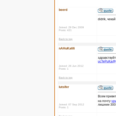
beerd
didrik, чека
Joined: 29 Dec 2009
Posts: 421
Back to top
nAHuKa66
здравствуйт
ucTePuKa@y
Joined: 26 Jun 2012
Posts: 1
Back to top
lutsifer
Всем привет
на почту
ya
лишнии 300 
Joined: 07 Sep 2012
Posts: 1