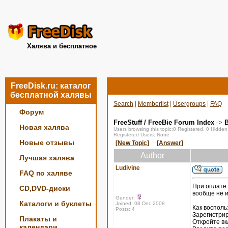
Халява и бесплатное
FreeDisk.ru: каталог
бесплатной халявы
Search
|
Memberlist
|
Usergroups
|
FAQ
Форум
FreeStuff / FreeBie Forum Index
->
Новая халява
Users browsing this topic:0 Registered, 0 Hidde
Registered Users: None
Новые отзывы
[New Topic]
[Answer]
Author
Лучшая халява
Ludivine
FAQ по халяве
При оплате 
CD,DVD-диски
вообще не и
Gender:
Каталоги и буклеты
Joined: 08 Dec 2008
Как восполь
Posts: 4
Зарегистрир
Плакаты и
Откройте вк
календари