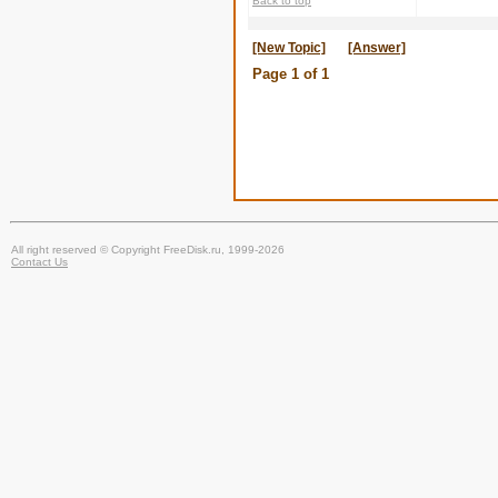
Back to top
[New Topic]
[Answer]
Page
1
of
1
All right reserved © Copyright FreeDisk.ru, 1999-2026
Contact Us