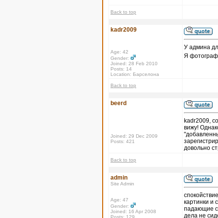
Back to top
kadr2009
У админа дл
Age: 42
Я фотографи
Gender:
Joined: 28 Feb 2010
Posts: 14
Location: Барселона
Back to top
beerd
kadr2009, с
вижу! Однак
"добавленны
Joined: 29 Dec 2009
зарегистрир
Posts: 421
довольно с
Back to top
admin
Site Admin
спокойствие,
Age: 47
картинки и с
Gender:
падающие се
Joined: 16 Apr 2008
дела не сид
Posts: 129