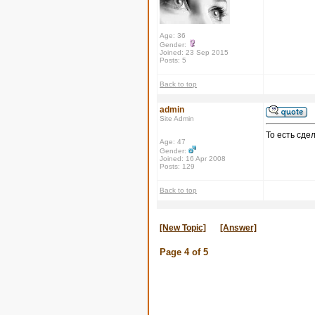
Age: 36
Gender:
Joined: 23 Sep 2015
Posts: 5
Back to top
admin
Site Admin
То есть сде
Age: 47
Gender:
Joined: 16 Apr 2008
Posts: 129
Back to top
[New Topic]
[Answer]
Page
4
of
5