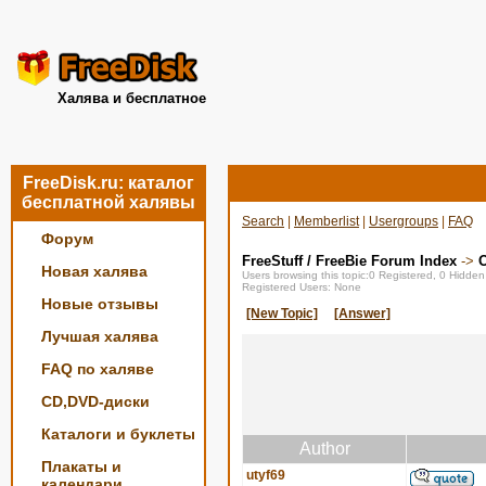
Халява и бесплатное
FreeDisk.ru: каталог
бесплатной халявы
Search
|
Memberlist
|
Usergroups
|
FAQ
Форум
FreeStuff / FreeBie Forum Index
->
О
Новая халява
Users browsing this topic:0 Registered, 0 Hidde
Registered Users: None
Новые отзывы
[New Topic]
[Answer]
Лучшая халява
FAQ по халяве
CD,DVD-диски
Каталоги и буклеты
Author
Плакаты и
utyf69
календари