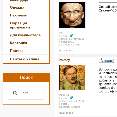
Создай свою
Одежда
Скажем-"Сбо
Наклейки
Образцы
продукции
Age: 57
Для компьютера
Gender:
Joined: 19 Nov 2009
Posts: 1901
Карточки
Location: Казань
Прочее
Back to top
Сайты о халяве
zolotoy
Вопрос к ад
Я новичок н
вот в чем - 
Поиск
добавлять,
Добавление 
вообще фото
фотографии 
Age: 42
Gender:
Joined: 20 Feb 2011
Posts: 2
Location: Москва
Back to top