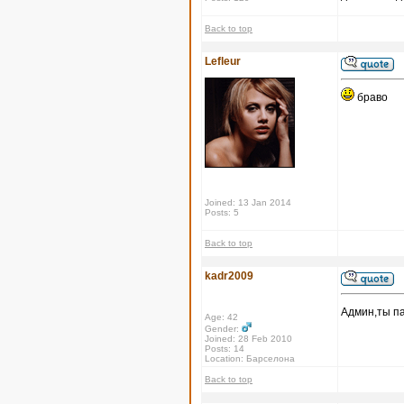
Back to top
Lefleur
браво
Joined: 13 Jan 2014
Posts: 5
Back to top
kadr2009
Админ,ты па
Age: 42
Gender:
Joined: 28 Feb 2010
Posts: 14
Location: Барселона
Back to top