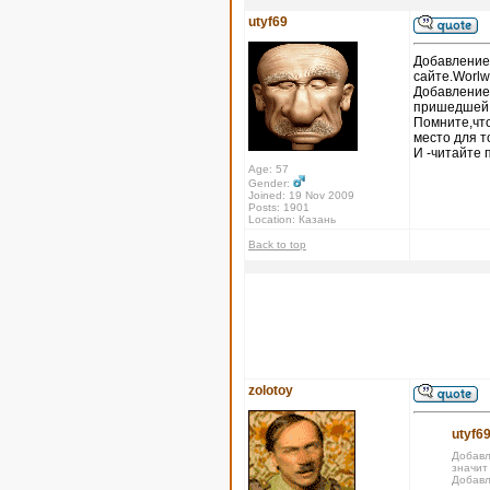
utyf69
Добавление 
сайте.Worlw
Добавление
пришедшей х
Помните,что
место для т
И -читайте 
Age: 57
Gender:
Joined: 19 Nov 2009
Posts: 1901
Location: Казань
Back to top
zolotoy
utyf69
Добавл
значит
Добавл