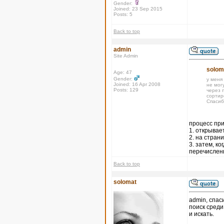
Gender:
Joined: 23 Sep 2015
Posts: 5
Back to top
admin
Site Admin
solom
Age: 47
Gender:
у меня
Joined: 16 Apr 2008
не могу
Posts: 129
через п
сортир
Спасиб
процесс при
1. открывае
2. на стран
3. затем, к
перечислены
Back to top
solomat
admin, спас
поиск среди
и искать.