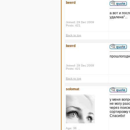
beerd
а вот и пос
удалена"...
Joined: 29 Dec 2009
Posts: 421
Back to top
beerd
прошлогодн
Joined: 29 Dec 2009
Posts: 421
Back to top
solomat
у меня вопр
не могу раз
через поиск
сортировку 
Спасибо!
Age: 36