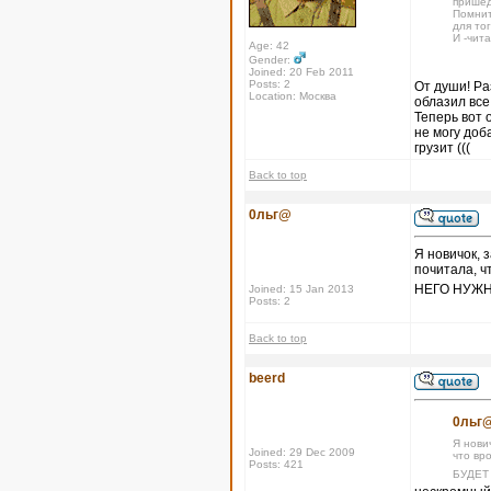
пришед
Помнит
для тог
И -чит
Age: 42
Gender:
Joined: 20 Feb 2011
Posts: 2
От души! Ра
Location: Москва
облазил все
Теперь вот 
не могу доб
грузит (((
Back to top
0льг@
Я новичок, 
почитала, ч
НЕГО НУЖН
Joined: 15 Jan 2013
Posts: 2
Back to top
beerd
0льг@
Я нови
Joined: 29 Dec 2009
что вр
Posts: 421
БУДЕТ